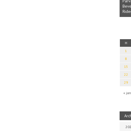
Parv
Beve
Ride
fényből
Káplán Géza: Erotikai kalauz
H
1
8
15
22
29
« jan
Arc
202