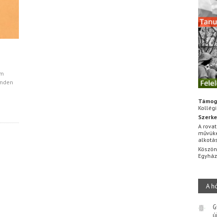
em
inden
Támog
Kollég
Szerke
A rovat
művüke
alkotá
Köszön
Egyhá
A h
G
ú