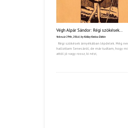
Végh Alpár Sándor: Régi szökések…
február 29th, 2016 |
by Kállay Kotász Zoltán
Régi szökések árnyékában lépdelek. Még n
hallottam Senecáról, de már tudtam, hogy m
attól jó vagy rossz, ki nézi,