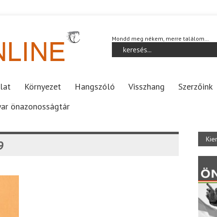
Mondd meg nékem, merre találom…
lat
Környezet
Hangszóló
Visszhang
Szerzőink
ar önazonosságtár
Kie
9