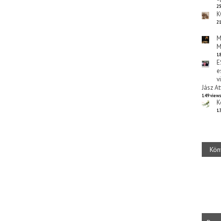
25
K
21
M
M
18
E
e
v
Jász At
149 view
K
13
Kön