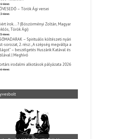
6 views
ÖVESEDŐ – Török Ági versei
3 views
iért írok… ? (Böszörményi Zoltán, Magyar
iklós, Török Ági)
3 views
SŐMADARAK – Spirituális költészeti nyári
st-sorozat, 2. rész: „A szépség megváltja a
ilágot” – beszélgetés Huszárik Katával és
tilával | Meghívó
s
ortárs irodalmi alkotások pályázata 2026
6 views
yvesbolt