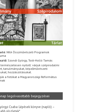
ató:
NKA Összművészeti Programok
iuma
sztő:
Szondi György, Toót-Holló Tamás
 természetesen nyitott: várjuk szépirodalmi
t, tanulmányukat, képzőművészeti
sukat, hozzászólásukat.
jük a fotókat a Magyarországi Református
znak
ónap legolvasottabb bejegyzései
yörgyi Csaba: Lépések könyve (napló) –
jabb részletek*