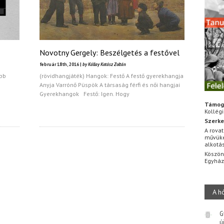
Novotny Gergely: Beszélgetés a festővel
február 18th, 2016 |
by Kállay Kotász Zoltán
obb
(rövidhangjáték) Hangok: Festő A festő gyerekhangja
Anyja Varrónő Püspök A társaság férfi és női hangjai
Gyerekhangok Festő: Igen. Hogy
Támog
Kollég
Szerke
A rovat
művüke
alkotá
Köszön
Egyhá
A h
G
ú