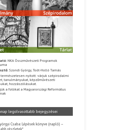
ató:
NKA Összművészeti Programok
iuma
sztő:
Szondi György, Toót-Holló Tamás
 természetesen nyitott: várjuk szépirodalmi
t, tanulmányukat, képzőművészeti
sukat, hozzászólásukat.
jük a fotókat a Magyarországi Református
znak
ónap legolvasottabb bejegyzései
yörgyi Csaba: Lépések könyve (napló) –
jabb részletek*