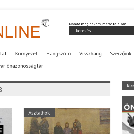
Mondd meg nékem, merre találom…
lat
Környezet
Hangszóló
Visszhang
Szerzőink
ar önazonosságtár
Kie
8
Asztalfiók