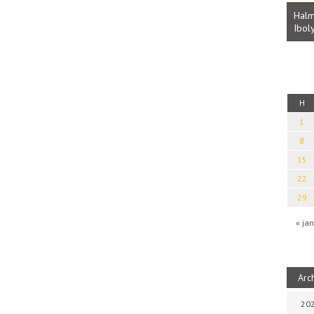
Parvathy Baul: A NAGY LELKEK DALAI.
Bevezetés a bául ösvénybe (Fordította:
Halm
Rideg Zsófia)
Iboly
uz
H
1
8
15
22
29
« jan
Arc
202