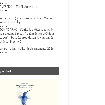
6 views
ÖVESEDŐ – Török Ági versei
3 views
iért írok… ? (Böszörményi Zoltán, Magyar
iklós, Török Ági)
3 views
SŐMADARAK – Spirituális költészeti nyári
st-sorozat, 2. rész: „A szépség megváltja a
ilágot” – beszélgetés Huszárik Katával és
tilával | Meghívó
s
ortárs irodalmi alkotások pályázata 2026
8 views
yvesbolt