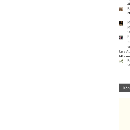
25
K
21
M
M
18
E
e
v
Jász At
149 view
K
13
Kön