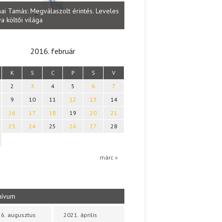
Lakatos Fleisz Katalin: Vasárna
ai Tamás: Megválaszolt érintés. Leveles
Sárszegen
a költői világa
2016. február
K
S
C
P
S
V
2
3
4
5
6
7
9
10
11
12
13
14
16
17
18
19
20
21
23
24
25
26
27
28
márc »
hívum
6. augusztus
2021. április