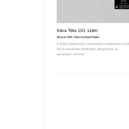
Káva Téka 102. szám
február 18th, 2016 |
by Napút Online
A teljes képernyős változathoz kattintson a j
felső sarokban található „Megnyitás új
ablakban” ikonra!