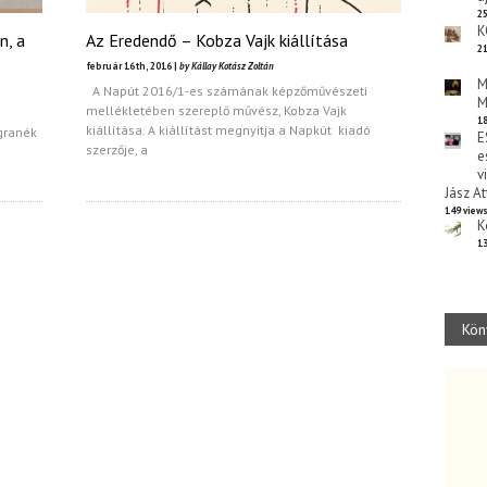
25
K
n, a
Az Eredendő – Kobza Vajk kiállítása
21
február 16th, 2016 |
by Kállay Kotász Zoltán
M
A Napút 2016/1-es számának képzőművészeti
M
mellékletében szereplő művész, Kobza Vajk
18
kiállítása. A kiállítást megnyitja a Napkút kiadó
Ugranék
E
szerzője, a
e
v
Jász At
149 view
K
13
Kön