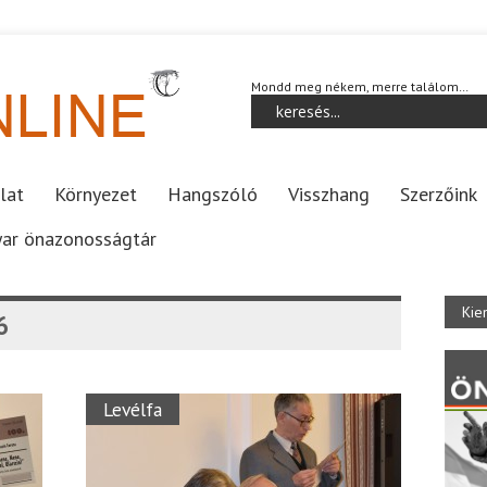
Mondd meg nékem, merre találom…
lat
Környezet
Hangszóló
Visszhang
Szerzőink
ar önazonosságtár
Kie
6
Levélfa