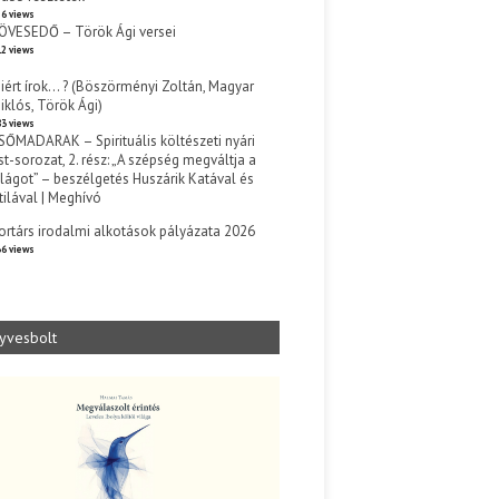
6 views
ÖVESEDŐ – Török Ági versei
2 views
iért írok… ? (Böszörményi Zoltán, Magyar
iklós, Török Ági)
3 views
SŐMADARAK – Spirituális költészeti nyári
st-sorozat, 2. rész: „A szépség megváltja a
ilágot” – beszélgetés Huszárik Katával és
tilával | Meghívó
s
ortárs irodalmi alkotások pályázata 2026
6 views
yvesbolt