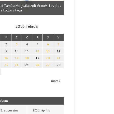
Lakatos Fleisz Katalin: Vasárna
ai Tamás: Megválaszolt érintés. Leveles
Sárszegen
a költői világa
2016. február
K
S
C
P
S
V
2
3
4
5
6
7
9
10
11
12
13
14
16
17
18
19
20
21
23
24
25
26
27
28
márc »
hívum
6. augusztus
2021. április