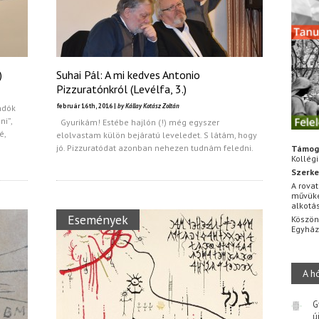
)
Suhai Pál: A mi kedves Antonio
Pizzuratónkról (Levélfa, 3.)
február 16th, 2016 |
by Kállay Kotász Zoltán
ndók
ni”,
Gyurikám! Estébe hajlón (!) még egyszer
é,
elolvastam külön bejáratú leveledet. S látám, hogy
jó. Pizzuratódat azonban nehezen tudnám feledni.
Támog
Kollég
Szerke
A rovat
művüke
alkotá
Események
Köszön
Egyhá
A h
G
ú