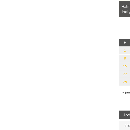
Parvathy Baul: A NAGY LELKEK DALAI.
Bevezetés a bául ösvénybe (Fordította:
Halm
Rideg Zsófia)
Iboly
uz
H
1
8
15
22
29
« jan
Arc
202