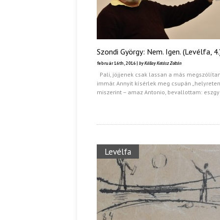
Szondi György: Nem. Igen. (Levélfa, 4.
február 16th, 2016 |
by Kállay Kotász Zoltán
Pali, jöjjenek csak lassan a más megszólíta
immár. Annyit kísérlek meg csupán „helyreten
miszerint – amaz Antonio, bevallottam: eszgy
Levélfa