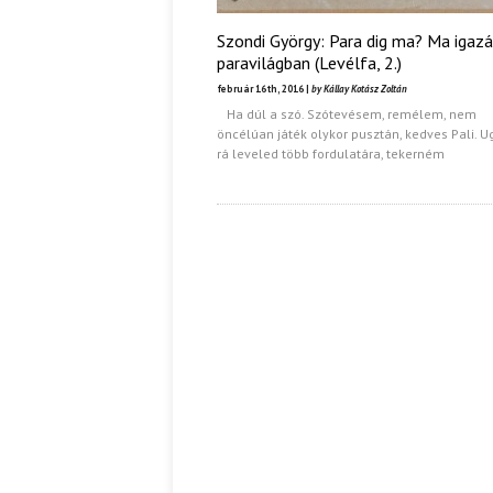
Szondi György: Para dig ma? Ma igazá
paravilágban (Levélfa, 2.)
február 16th, 2016 |
by Kállay Kotász Zoltán
Ha dúl a szó. Szótevésem, remélem, nem
öncélúan játék olykor pusztán, kedves Pali. 
rá leveled több fordulatára, tekerném