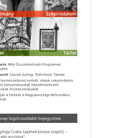
ató:
NKA Összművészeti Programok
iuma
sztő:
Szondi György, Toót-Holló Tamás
 természetesen nyitott: várjuk szépirodalmi
t, tanulmányukat, képzőművészeti
sukat, hozzászólásukat.
jük a fotókat a Magyarországi Református
znak
ónap legolvasottabb bejegyzései
yörgyi Csaba: Lépések könyve (napló) –
jabb részletek*