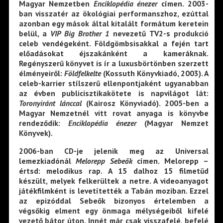
Magyar Nemzetben
Enciklopédia énezer
címen. 2003-
ban visszatér az ökológiai performanszhoz, ezúttal
azonban egy mások által kitalált formátum keretein
belül, a
VIP Big Brother 1
nevezetű TV2-s produkció
celeb vendégeként. Földgömbsisakkal a fején tart
előadásokat éjszakánként a kameráknak.
Regényszerű könyvet is ír a luxusbörtönben szerzett
élményeiről:
Földfelkelte
(Kossuth Könyvkiadó, 2003). A
celeb-karrier stílszerű ellenpontjaként ugyanabban
az évben publicisztikakötete is napvilágot lát:
Toronyiránt lánccal
(Kairosz Könyviadó). 2005-ben a
Magyar Nemzetnél vitt rovat anyaga is könyvbe
rendeződik:
Enciklopédia énezer
(Magyar Nemzet
Könyvek).
2006-ban CD-je jelenik meg az Universal
lemezkiadónál
Melorepp Sebeők
címen. Melorepp –
értsd: melodikus rap. A 15 dalhoz 15 filmetűd
készült, melyek felkerültek a netre. A videoanyagot
játékfilmként is levetítették a Tabán moziban. Ezzel
az epizóddal Sebeők bizonyos értelemben a
végsőkig elment egy önmaga mélységeiből kifelé
vezető bátor úton. Innét már csak visszafelé, befelé