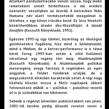
Állatkert párducketrecébe vonult vissza, hogy mobil
remeteként onnét hirdethesse a mű eredeti
üzenetét: veszélyben az őserdő. A ketrecben Voks
Humana név alatt természetvédő mozgalmat is
létrehoz, s egy könyv írásába kezd. Ez lesz hivatott
közérthetőbben átadni öko-filozófiáját:
A lázadó
bioszféra
(Kossuth Könyvkiadó, 1991).
Egészen 1993-ig úgy tűnhet, kizárólag az ökológiai
gondolatokra fogékony, hisz mind a
Sárkányviadal
,
mind a
Médium
, de a ketrec-performansz is e téma
körül forog. 1993-ban aztán a zöld hullámot
váratlanul egy regény töri meg:
Hisztériumjáték
(Kossuth Könyvkiadó). A
Hisztériumjáték
politikai
meseregény, avagy fantasy. A regényben az eget
angyalok, a földet tündérek uralják, de a
megszokottól eltérően karakterük sötét. A régi nagy
közhely köszön vissza a fiktív napilapok cikkeit
felvonultató műből: a – politikai – pokolhoz vezető
út is jó szándékkal van kikövezve.
Sebeők a regényt követően publicistaként van jelen,
2001-től kezdve pedig állandó rovatot vezet a