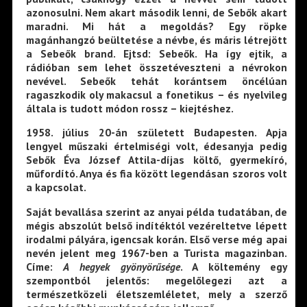
azonosulni. Nem akart második lenni, de Sebők akart
maradni. Mi hát a megoldás? Egy röpke
magánhangzó beültetése a névbe, és máris létrejött
a Sebeők brand. Ejtsd: Sebeők. Ha így ejtik, a
rádióban sem lehet összetéveszteni a névrokon
nevével. Sebeők tehát korántsem öncélúan
ragaszkodik oly makacsul a fonetikus – és nyelvileg
általa is tudott módon rossz – kiejtéshez.
1958. július 20-án született Budapesten. Apja
lengyel műszaki értelmiségi volt, édesanyja pedig
Sebők Éva József Attila-díjas költő, gyermekíró,
műfordító. Anya és fia között legendásan szoros volt
a kapcsolat.
Saját bevallása szerint az anyai példa tudatában, de
mégis abszolút belső indítéktól vezéreltetve lépett
irodalmi pályára, igencsak korán. Első verse még apai
nevén jelent meg 1967-ben a Turista magazinban.
Címe:
A hegyek gyönyörűsége
. A költemény egy
szempontból jelentős: megelőlegezi azt a
természetközeli életszemléletet, mely a szerző