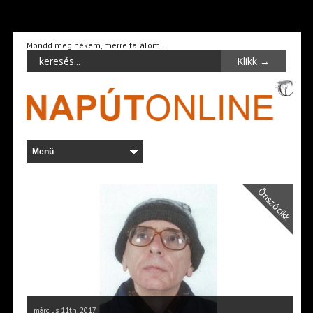
Mondd meg nékem, merre találom…
Önszócikk
március 11th, 2017 |