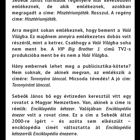
Sebeők János harmadik regényére már kevesebben
emlékeznek, de akik emlékeznek, azokban
megragadt a címe:
Misztériumjáték
. Rosszul. A regény
címe:
Hisztériumjáték
.
Arra megint sokan emlékeznek, hogy bement a
Való
Világ
ba. Ez majdnem annyira emlékezetes dobás volt
részéről, mint a ketrec. Csakhogy a
Való Világ
ba soha
nem ment be. A
VIP Big Brother 1
című TV2-s
produkcióba ment be és nem a
Való Világ
ba.
Hány embernek lehet meg a publicisztika-kötete?
Nem soknak, de akinek megvan, az emlékszik a
címére:
Toronyóra lánccal
. Micsoda tévedés! A jó cím:
Toronyiránt lánccal
.
Sebeők János bő egy évtizeden keresztül vitt egy
rovatot a Magyar Nemzetben. Van, akinek a címe is
rémlik:
Enciklopédia kétezer
. Valójában
Enciklopédia
énezer
volt a rovat címe. Ez a cím a Sebeők által
2000-re ígért – és azóta sem elkészült –
enciklopédia címét változtatta át
Enciklopédia
kétezer
ről
Enciklopédia énezer
re.