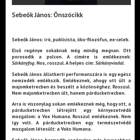
Sebeők János: Önszócikk
Sebeők János: író, publicista, öko-filozófus, ex-celeb.
Első regénye sokaknak még mindig megvan. Ott
porosodik a polcon. A címére is emlékeznek:
Sárkányfog
. Nos, rosszul. A helyes cím:
Sárkányviadal
.
Sebeők János állatkerti performanszára is egy egész
nemzedék emlékszik. Emlékeznek, ahogy ott ült a
majomketrecben és beszélt a közönséghez. Rosszul.
Nem majomketrecben ült, hanem párducketrecben.
Arra is viszonylag sokan emlékeznek még, hogy ott, a
párducketrecben létrejött egy környezetvédő
mozgalom: a Vox Humana. Rosszul emlékeznek. Nem
így volt. A párducketrecben egy természetvédő
mozgalom létesült: a Voks Humana.