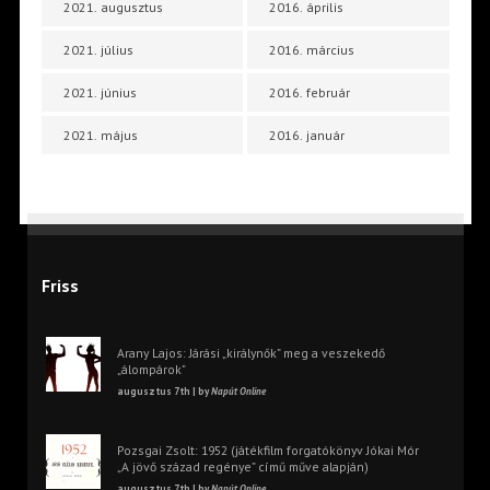
2021. augusztus
2016. április
2021. július
2016. március
2021. június
2016. február
2021. május
2016. január
Friss
Arany Lajos: Járási „királynők” meg a veszekedő
„álompárok”
augusztus 7th | by
Napút Online
Pozsgai Zsolt: 1952 (játékfilm forgatókönyv Jókai Mór
„A jövő század regénye” című műve alapján)
augusztus 7th | by
Napút Online