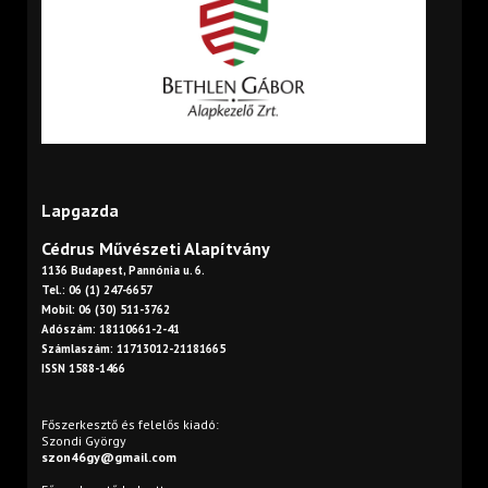
Lapgazda
Cédrus Művészeti Alapítvány
1136 Budapest, Pannónia u. 6.
Tel.: 06 (1) 247-6657
Mobil: 06 (30) 511-3762
Adószám: 18110661-2-41
Számlaszám: 11713012-21181665
ISSN 1588-1466
Főszerkesztő és felelős kiadó:
Szondi György
szon46gy@gmail.com