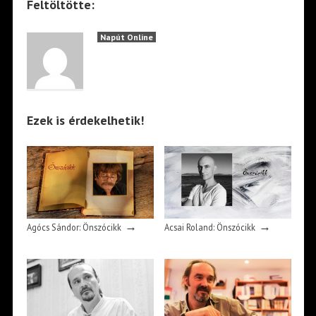
Feltöltötte:
Napút Online
Ezek is érdekelhetik!
→
→
Agócs Sándor: Önszócikk
Acsai Roland: Önszócikk