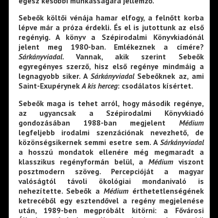
egész későbbi munkásságára jellemző.
Sebeők költői vénája hamar elfogy, a felnőtt korba
lépve már a próza érdekli. És el is jutottunk az első
regényig. A könyv a Szépirodalmi Könyvkiadónál
jelent meg 1980-ban. Emlékeznek a címére?
Sárkányviadal
. Vannak, akik szerint Sebeők
egyregényes szerző, hisz első regénye mindmáig a
legnagyobb siker. A
Sárkányviadal
Sebeőknek az, ami
Saint-Exupérynek
A kis herceg
: csodálatos kísértet.
Sebeők maga is tehet arról, hogy második regénye,
az ugyancsak a Szépirodalmi Könyvkiadó
gondozásában 1988-ban megjelent
Médium
legfeljebb irodalmi szenzációnak nevezhető, de
közönségsikernek semmi esetre sem. A
Sárkányviadal
a hosszú mondatok ellenére még megmaradt a
klasszikus regényformán belül, a
Médium
viszont
posztmodern szöveg. Percepcióját a magyar
valóságtól távoli ökológiai mondanivaló is
nehezítette. Sebeők a
Médium
érthetetlenségének
ketrecéből egy esztendővel a regény megjelenése
után, 1989-ben megpróbált kitörni: a Fővárosi