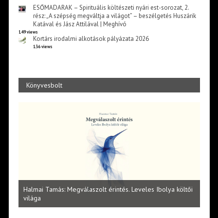
ESŐMADARAK – Spirituális költészeti nyári est-sorozat, 2.
rész: „A szépség megváltja a világot” – beszélgetés Huszárik
Katával és Jász Attilával | Meghívó
149 views
Kortárs irodalmi alkotások pályázata 2026
136 views
Könyvesbolt
l
Halmai Tamás: Megválaszolt érintés. Leveles Ibolya költői
Laka
világa