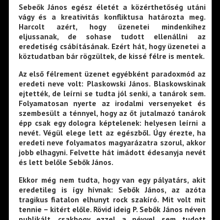
Sebeők János egész életét a közérthetőség utáni
vágy és a kreativitás konfliktusa határozta meg.
Harcolt azért, hogy üzenetei mindenkihez
eljussanak, de sohase tudott ellenállni az
eredetiség csábításának. Ezért hát, hogy üzenetei a
köztudatban bár rögzültek, de kissé félre is mentek.
Az első félrement üzenet egyébként paradoxmód az
eredeti neve volt: Plaskowski János. Blaskowskinak
ejtették, de leírni se tudta jól senki, a tanárok sem.
Folyamatosan nyerte az irodalmi versenyeket és
szembesült a ténnyel, hogy az őt jutalmazó tanárok
épp csak egy dologra képtelenek: helyesen leírni a
nevét. Végül elege lett az egészből. Úgy érezte, ha
eredeti neve folyamatos magyarázatra szorul, akkor
jobb elhagyni. Felvette hát imádott édesanyja nevét
és lett belőle Sebők János.
Ekkor még nem tudta, hogy van egy pályatárs, akit
eredetileg is így hívnak: Sebők János, az azóta
tragikus fiatalon elhunyt rock szakíró. Mit volt mit
tennie – kitért előle. Rövid ideig P. Sebők János néven
publikált, csakhogy ezzel a névvel sem tudott