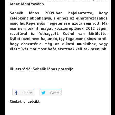
lehet lépni tovább.
Sebeők János 2009-ben bejelentette, hogy
celebként abbahagyja, s ehhez az elhatározásához
máig hű. Képernyős megjelenése azóta sem volt. Ma
már nem tekinti magát közszereplőnek. 2012 végén
rovatával is felhagyott. Csönd van körülötte.
Nyilatkozni nem hajlandó, így fogalmunk sincs arról,
hogy visszatér-e még az alkotó munkához, vagy
életművét már most befejezettnek kell tekintenünk.
Illusztráció: Sebeők János portréja
Share
Tweet
Cimkék:
önszócikk