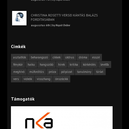
CHRISTINA ROSETTI VERSEI KÁNTÁS BALÁZS
FORDÍTÁSÁBAN
augusztus 6th | by
Napút Online
Címkék
asztalfiók
beharangozó
cikkek
cédrus
dráma
esszé
fénykör
haiku
hangszóló
hírek
kritika
körkérdés
levélfa
meghívó
műfordítás
próza
pályázat
tanulmány
tárlat
vers
videók
visszhang
önszócikk
Támogatók