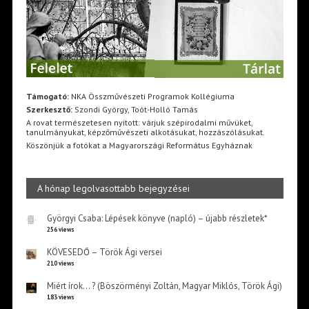
Támogató:
NKA Összművészeti Programok Kollégiuma
Szerkesztő:
Szondi György, Toót-Holló Tamás
A rovat természetesen nyitott: várjuk szépirodalmi művüket,
tanulmányukat, képzőművészeti alkotásukat, hozzászólásukat.
Köszönjük a fotókat a Magyarországi Református Egyháznak
A hónap legolvasottabb bejegyzései
Györgyi Csaba: Lépések könyve (napló) – újabb részletek*
256 views
KÖVESEDŐ – Török Ági versei
210 views
Miért írok… ? (Böszörményi Zoltán, Magyar Miklós, Török Ági)
183 views