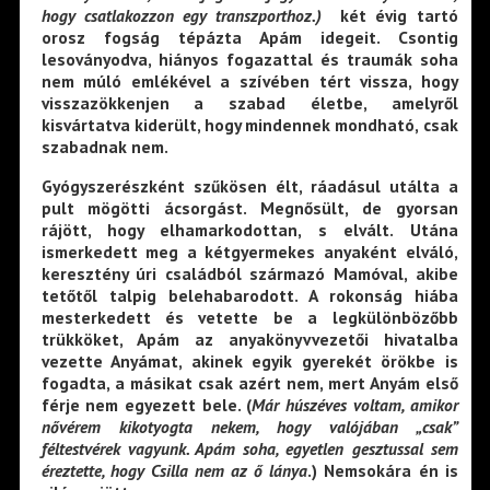
hogy csatlakozzon egy transzporthoz.)
két évig tartó
orosz fogság tépázta Apám idegeit. Csontig
lesoványodva, hiányos fogazattal és traumák soha
nem múló emlékével a szívében tért vissza, hogy
visszazökkenjen a szabad életbe, amelyről
kisvártatva kiderült, hogy mindennek mondható, csak
szabadnak nem.
Gyógyszerészként szűkösen élt, ráadásul utálta a
pult mögötti ácsorgást. Megnősült, de gyorsan
rájött, hogy elhamarkodottan, s elvált. Utána
ismerkedett meg a kétgyermekes anyaként elváló,
keresztény úri családból származó Mamóval, akibe
tetőtől talpig belehabarodott. A rokonság hiába
mesterkedett és vetette be a legkülönbözőbb
trükköket, Apám az anyakönyvvezetői hivatalba
vezette Anyámat, akinek egyik gyerekét örökbe is
fogadta, a másikat csak azért nem, mert Anyám első
férje nem egyezett bele. (
Már húszéves voltam, amikor
nővérem kikotyogta nekem, hogy valójában „csak”
féltestvérek vagyunk. Apám soha, egyetlen gesztussal sem
éreztette, hogy Csilla nem az ő lánya
.) Nemsokára én is