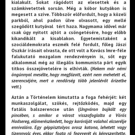
kialakult. Sokat rágódott az elesettek és a
számkivetettek sorsán. Még a kóbor kutyákon is
megesett a szíve. Többször előfordult, hogy a közeli
parkból, ahol padon ülve olvasott, egy mellé
szegődött kutyával tért haza. Nagymama idővel már
csak úgy nyitott ajtót a csöngetésére, hogy előbb
kikandikált a kisablakon. Egyetemistaként a
szociáldemokrata eszmék felé fordult, főleg Jászi
Oszkár írásait olvasta, de ott volt a Kovács Imre-féle
falukutató mozgalom rendezvényein is, sőt egy
alkalommal még az illegális kommunista párt egyik
titkos összejövetelére is elhívták. (
Nekem már némi
öngúnnyal mesélte, hogy megfázott, ezért nem mehetett el,
szerencséjére, mert a rendőrség több jelenlévőt őrizetbe
vett.
)
Aztán a Történelem kimutatta a foga fehérjét: két
munkaszolgálat, szökés, rejtőzködés, majd egy
fatális balszerencse után (
Ungváron bujkált egy
pincében, s amikor a várost visszafoglalta a Vörös
Hadsereg, előmerészkedett, hogy karóráját valahol elcserélje
ennivalóra. Egy géppisztolyos orosz katona, lehetett vagy
tizennyolc éves, ekkor fogta rá fegyverét és kényszerítette,