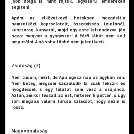
jobb dolga is, mint rajtuk, „egyszerű” embereken
segíteni.
Apám az elkövetkező hetekben mozgósítja
nemzetközi kapcsolatait, összevissza telefonál,
kuncsorog, kunyerál, majd egy este lelkendezve jön
haza: megvan a gyógyszer! A férfi lábát nem kell
amputálni. A nő soha többé nem jelentkezik.
Zsidóság (2)
Nem tudom, miért, de Apu egész nap az ágyban van.
Nem beteg, mégsem kászálódik ki, csak fekszik és
nyögdécsel, s egy falatot sem vesz a szájához.
Aztán, amikor leszáll az est, hirtelen kipattan, s úgy
töm magába valami furcsa kalácsot, hogy nézni is
rossz.
Nagyvonalúság