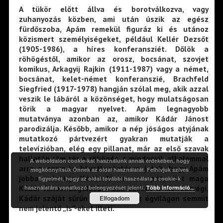
A tükör előtt állva és borotválkozva, vagy
zuhanyozás közben, ami után úszik az egész
fürdőszoba, Apám remekül figuráz ki és utánoz
közismert személyiségeket, például Kellér Dezsőt
(1905-1986), a híres konferansziét. Dőlök a
röhögéstől, amikor az orosz, bocsánat, szovjet
komikus, Arkagyij Rajkin (1911-1987) vagy a német,
bocsánat, kelet-német konferanszié, Brachfeld
Siegfried (1917-1978) hangján szólal meg, akik azzal
veszik le lábáról a közönséget, hogy mulatságosan
törik a magyar nyelvet. Apám legnagyobb
mutatványa azonban az, amikor Kádár Jánost
parodizálja. Később, amikor a nép jóságos atyjának
mutatkozó pártvezért gyakran mutatják a
televízióban, elég egy pillanat, már az első szavak
hallatán rám tör a röhögés, s mindegyik alkalommal
A weboldalon cookie-kat használunk annak érdekében, hogy
arra a sommás következtetésre jutok, hogy Apám
megkönnyítsük Önnek az oldal használatát. Felhívjuk szíves
jobban alakítja Kádár János szerepét, mint maga
figyelmét, hogy az oldal további használata a cookie-k
Kádár János. Legalábbis ami azokat a mondatvégi,
használatára vonatkozó beleegyezését jelenti.
Több információ...
Kádár száját sűrűn elhagyó és az égvilágon semmit
Elfogadom
nem jelentő „is”-eket illeti.