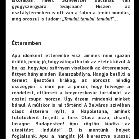
gyógyszergyára Svájcban? Hiszen az
osztályteremben is ott van a falon a lenini mondás,
még oroszul is tudom: „
Tanulni, tanulni
,
tanulni!”
…
Étteremben
Apu időnként étterembe visz, aminek nem igazán
örülök, pedig jó, hogy válogathatok az ételek közül. A
baj az, hogy Apu szörnyen viselkedik az étteremben,
fittyet hány minden illemszabályra. Hangja betölti a
termet, ijesztően krákog, az abroszt mindig
összegyűri, s mire jön a pincér, hogy felvegye a
rendelést, eltünteti a kenyereskosár tartalmát, az
asztal csupa morzsa. Úgy érzem, mindenki minket
bámul. A múltkor is mi történt! A Belváros szívében
olasz étterem nyílt, a Napoletana, aminek
futótűzként terjedt a híre. Olasz pizza, chianti,
lasagne Budapesten! Apu rögtön kiadta az
utasítást: „Indulás!” El is mentünk, helyet
foglaltunk. Apu a hangját jól kieresztve olaszul