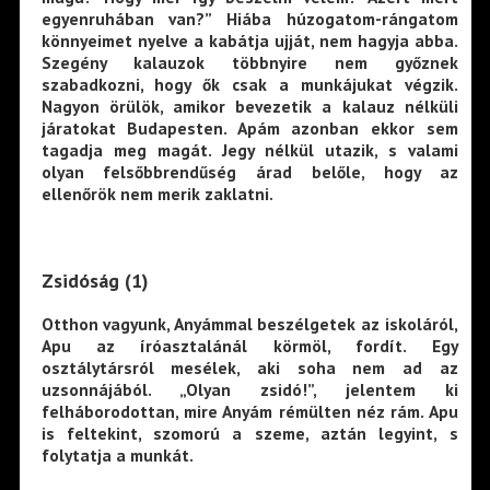
egyenruhában van?” Hiába húzogatom-rángatom
könnyeimet nyelve a kabátja ujját, nem hagyja abba.
Szegény kalauzok többnyire nem győznek
szabadkozni, hogy ők csak a munkájukat végzik.
Nagyon örülök, amikor bevezetik a kalauz nélküli
járatokat Budapesten. Apám azonban ekkor sem
tagadja meg magát. Jegy nélkül utazik, s valami
olyan felsőbbrendűség árad belőle, hogy az
ellenőrök nem merik zaklatni.
Zsidóság (1)
Otthon vagyunk, Anyámmal beszélgetek az iskoláról,
Apu az íróasztalánál körmöl, fordít. Egy
osztálytársról mesélek, aki soha nem ad az
uzsonnájából. „Olyan zsidó!”, jelentem ki
felháborodottan, mire Anyám rémülten néz rám. Apu
is feltekint, szomorú a szeme, aztán legyint, s
folytatja a munkát.