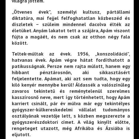
világra jöttem.
„Ötvenes évek”, személyi kultusz, pártállami
diktatúra, mai fejjel felfoghatatlan közbeszéd és
díszletek – szüleim mindennel dacolva élték az
életüket. Anyám lakatot tett a szájára, Apám viszont
fújta a magáét, és nem csak az otthon négy fala
között.
Teltek-múltak az évek. 1956, „konszolidáció”,
hatvanas évek. Apám végre hátat fordíthatott a
patikusságnak. Persze nem rajta múlott, hanem egy
hibbant pénztárosnőn, aki sikkasztásért
feljelentette. Apámat, aki azt sem tudta, hogy egy
kiló kenyér mennyibe kerül! Áldassék a valószínűleg
zavaros tekintetű és reménytelenül szerelmes
kasszírosnő neve, mert így történhetett, hogy Apám
karriert csinált, pár év múlva már egy tekintélyes
gyógyszer-külkereskedelmi vállalat tudományos
osztályának vezetője lett, s közben megszerezte a
gyógyszerészdoktori címet. A világ kinyílt előtte,
rengeteget utazott, még Afrikába és Ázsiába is
eljutott.