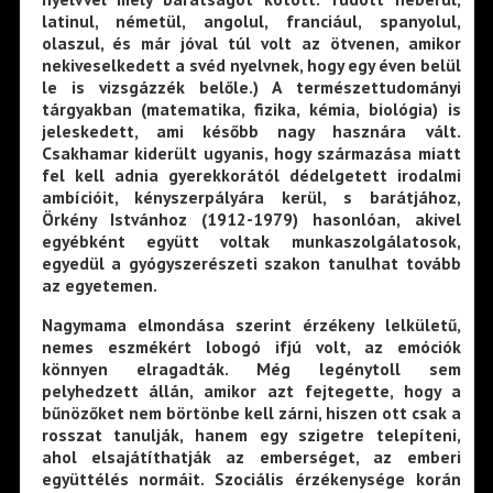
latinul, németül, angolul, franciául, spanyolul,
olaszul, és már jóval túl volt az ötvenen, amikor
nekiveselkedett a svéd nyelvnek, hogy egy éven belül
le is vizsgázzék belőle.) A természettudományi
tárgyakban (matematika, fizika, kémia, biológia) is
jeleskedett, ami később nagy hasznára vált.
Csakhamar kiderült ugyanis, hogy származása miatt
fel kell adnia gyerekkorától dédelgetett irodalmi
ambícióit, kényszerpályára kerül, s barátjához,
Örkény Istvánhoz (1912-1979) hasonlóan, akivel
egyébként együtt voltak munkaszolgálatosok,
egyedül a gyógyszerészeti szakon tanulhat tovább
az egyetemen.
Nagymama elmondása szerint érzékeny lelkületű,
nemes eszmékért lobogó ifjú volt, az emóciók
könnyen elragadták. Még legénytoll sem
pelyhedzett állán, amikor azt fejtegette, hogy a
bűnözőket nem börtönbe kell zárni, hiszen ott csak a
rosszat tanulják, hanem egy szigetre telepíteni,
ahol elsajátíthatják az emberséget, az emberi
együttélés normáit. Szociális érzékenysége korán