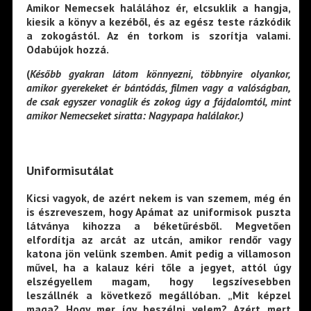
Amikor Nemecsek halálához ér, elcsuklik a hangja,
kiesik a könyv a kezéből, és az egész teste rázkódik
a zokogástól. Az én torkom is szorítja valami.
Odabújok hozzá.
(
Később gyakran látom könnyezni, többnyire olyankor,
amikor gyerekeket ér bántódás, filmen vagy a valóságban,
de csak egyszer vonaglik és zokog úgy a fájdalomtól, mint
amikor Nemecseket siratta: Nagypapa halálakor.)
Uniformisutálat
Kicsi vagyok, de azért nekem is van szemem, még én
is észreveszem, hogy Apámat az uniformisok puszta
látványa kihozza a béketűrésből. Megvetően
elfordítja az arcát az utcán, amikor rendőr vagy
katona jön velünk szemben. Amit pedig a villamoson
művel, ha a kalauz kéri tőle a jegyet, attól úgy
elszégyellem magam, hogy legszívesebben
leszállnék a következő megállóban. „Mit képzel
maga? Hogy mer így beszélni velem? Azért mert