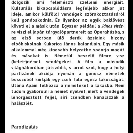
dolgozik, ami felemészti szellemi energiáit.
Kulturális kikapcsolódásra legfeljebb akkor jut
ideje, amikor külföldi vendégek szórakoztatásáról
kell gondoskodnia. És ilyenkor az egyik baklövést
követi el a másik után. Egyszer például a
János vitéz
-
re viszi el japán tárgyalópartnereit az Operaházba, s
az első sorban ülő derék ázsiaiak bizony
elbóbiskolnak Kukorica János kalandjain. Egy másik
alkalommal még kínosabb helyzetbe sodorja magát
és másokat is. Németül beszélő filmre visz
(kelet-)német vendégeket. A film a második
világháborúban játszódik, s arról szól, hogy a helyi
partizánok akciója nyomán a gonosz németek
bosszúból kiirtják egy cseh falu egész lakosságát.
Utána Apám felhozza a németeket a lakásba. Nem
tudom gyakorolni a német nyelvet, mert a vendégek
lehorgasztott fejjel, síri csendben kanalazzák a
halászlét.
Parodizálás