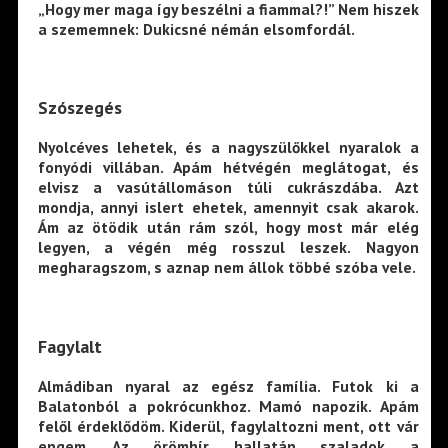
„Hogy mer maga így beszélni a fiammal?!” Nem hiszek
a szememnek: Dukicsné némán elsomfordál.
Szószegés
Nyolcéves lehetek, és a nagyszülőkkel nyaralok a
fonyódi villában. Apám hétvégén meglátogat, és
elvisz a vasútállomáson túli cukrászdába. Azt
mondja, annyi islert ehetek, amennyit csak akarok.
Ám az ötödik után rám szól, hogy most már elég
legyen, a végén még rosszul leszek. Nagyon
megharagszom, s aznap nem állok többé szóba vele.
Fagylalt
Almádiban nyaral az egész família. Futok ki a
Balatonból a pokrócunkhoz. Mamó napozik. Apám
felől érdeklődöm. Kiderül, fagylaltozni ment, ott vár
engem. Az örömhír hallatán szaladok a