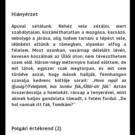
Hiányérzet
Apuval sétálunk. Nehéz vele sétálni, mert
szabálytalan, kiszámíthatatlan a mozgása, kacsázó,
imbolygó a járása, alig tudom tartani a lépést vele,
időnként eltűnik a tömegben, olyankor elfog a
félelem. Most azonban, vasárnap délelőtt lévén,
kevesen kószálnak az Üllői úton, nem téveszthetem
szem elől. Három-négy méternyire halad előttem, de
mit látok, egyszer csak megtorpan, és mit sem
törődve azzal, hogy mások hallják, fennhangon
szavalja kedvenc költője sorait: „
Hova repül az
ifjuság?/Feleljetek, bús lombu fák,/Üllői-úti fák.”
Aztán
összeráncolja a homlokát, rácsap a tenyerével, mint
akinek baljós gondolata támadt, s felém fordul: „De
hol vannak itt fák, Tomikám?”
Polgári értékrend (2)