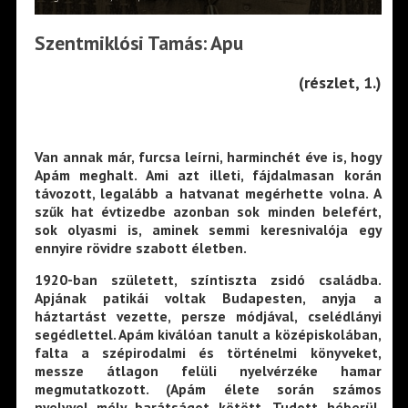
Szentmiklósi Tamás: Apu
(részlet, 1.)
Van annak már, furcsa leírni, harminchét éve is, hogy
Apám meghalt. Ami azt illeti, fájdalmasan korán
távozott, legalább a hatvanat megérhette volna. A
szűk hat évtizedbe azonban sok minden belefért,
sok olyasmi is, aminek semmi keresnivalója egy
ennyire rövidre szabott életben.
1920-ban született, színtiszta zsidó családba.
Apjának patikái voltak Budapesten, anyja a
háztartást vezette, persze módjával, cselédlányi
segédlettel. Apám kiválóan tanult a középiskolában,
falta a szépirodalmi és történelmi könyveket,
messze átlagon felüli nyelvérzéke hamar
megmutatkozott. (Apám élete során számos
nyelvvel mély barátságot kötött. Tudott héberül,