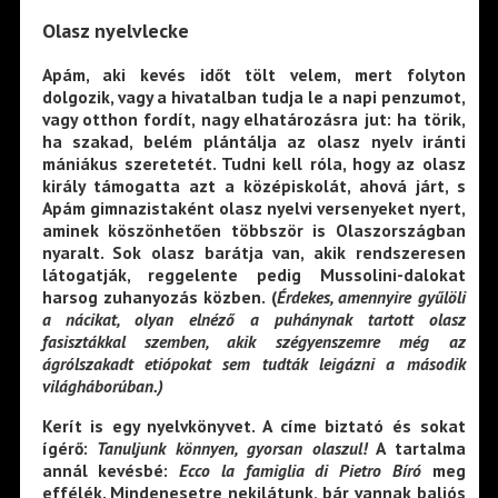
Olasz nyelvlecke
Apám, aki kevés időt tölt velem, mert folyton
dolgozik, vagy a hivatalban tudja le a napi penzumot,
vagy otthon fordít, nagy elhatározásra jut: ha törik,
ha szakad, belém plántálja az olasz nyelv iránti
mániákus szeretetét. Tudni kell róla, hogy az olasz
király támogatta azt a középiskolát, ahová járt, s
Apám gimnazistaként olasz nyelvi versenyeket nyert,
aminek köszönhetően többször is Olaszországban
nyaralt. Sok olasz barátja van, akik rendszeresen
látogatják, reggelente pedig Mussolini-dalokat
harsog zuhanyozás közben. (
Érdekes, amennyire gyűlöli
a nácikat, olyan elnéző a puhánynak tartott olasz
fasisztákkal szemben, akik szégyenszemre még az
ágrólszakadt etiópokat sem tudták leigázni a második
világháborúban.)
Kerít is egy nyelvkönyvet. A címe biztató és sokat
ígérő:
Tanuljunk könnyen, gyorsan olaszul!
A tartalma
annál kevésbé:
Ecco la famiglia di Pietro Bíró
meg
effélék. Mindenesetre nekilátunk, bár vannak baljós