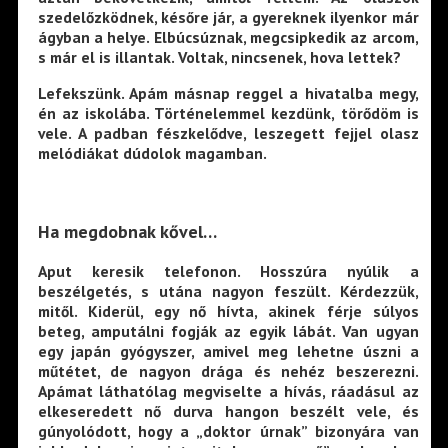
szedelőzködnek, későre jár, a gyereknek ilyenkor már
ágyban a helye. Elbúcsúznak, megcsipkedik az arcom,
s már el is illantak. Voltak, nincsenek, hova lettek?
Lefekszünk. Apám másnap reggel a hivatalba megy,
én az iskolába. Történelemmel kezdünk, törődöm is
vele. A padban fészkelődve, leszegett fejjel olasz
melódiákat dúdolok magamban.
Ha megdobnak kővel…
Aput keresik telefonon. Hosszúra nyúlik a
beszélgetés, s utána nagyon feszült. Kérdezzük,
mitől. Kiderül, egy nő hívta, akinek férje súlyos
beteg, amputálni fogják az egyik lábát. Van ugyan
egy japán gyógyszer, amivel meg lehetne úszni a
műtétet, de nagyon drága és nehéz beszerezni.
Apámat láthatólag megviselte a hívás, ráadásul az
elkeseredett nő durva hangon beszélt vele, és
gúnyolódott, hogy a „doktor úrnak” bizonyára van