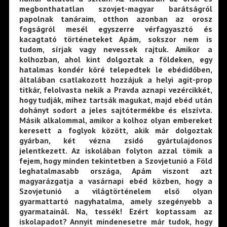
megbonthatatlan szovjet-magyar barátságról
papolnak tanáraim, otthon azonban az orosz
fogságról mesél egyszerre vérfagyasztó és
kacagtató történeteket Apám, sokszor nem is
tudom, sírjak vagy nevessek rajtuk. Amikor a
kolhozban, ahol kint dolgoztak a földeken, egy
hatalmas kondér köré telepedtek le ebédidőben,
általában csatlakozott hozzájuk a helyi agit-prop
titkár, felolvasta nekik a Pravda aznapi vezércikkét,
hogy tudják, mihez tartsák magukat, majd ebéd után
dohányt sodort a jeles sajtótermékbe és elszívta.
Másik alkalommal, amikor a kolhoz olyan embereket
keresett a foglyok között, akik már dolgoztak
gyárban, két vézna zsidó gyártulajdonos
jelentkezett. Az iskolában folyton azzal tömik a
fejem, hogy minden tekintetben a Szovjetunió a Föld
leghatalmasabb országa, Apám viszont azt
magyarázgatja a vasárnapi ebéd közben, hogy a
Szovjetunió a világtörténelem első olyan
gyarmattartó nagyhatalma, amely szegényebb a
gyarmatainál. Na, tessék! Ezért koptassam az
iskolapadot? Annyit mindenesetre már tudok, hogy