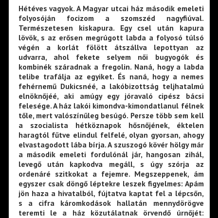
Hétéves vagyok. A Magyar utcai ház második emeleti
folyosóján focizom a szomszéd nagyfiúval.
Természetesen kiskapura. Egy csel után kapura
lövök, s az erősen megrúgott labda a folyosó túlsó
végén a korlát fölött átszállva lepottyan az
udvarra, ahol fekete selyem női bugyogók és
kombinék száradnak a fregolin. Naná, hogy a labda
telibe trafálja az egyiket. És naná, hogy a nemes
fehérnemű Dukicsnéé, a lakóbizottság teljhatalmú
elnöknőjéé, aki amúgy egy jóravaló cipész bácsi
felesége. A ház lakói kimondva-kimondatlanul félnek
tőle, mert valószínűleg besúgó. Persze több sem kell
a szocialista hétköznapok hősnőjének, éktelen
haragtól fűtve elindul felfelé, olyan gyorsan, ahogy
elvastagodott lába bírja. A szuszogó kövér hölgy már
a második emeleti fordulónál jár, hangosan zihál,
levegő után kapkodva megáll, s úgy szórja az
ordenáré szitkokat a fejemre. Megszeppenek, ám
egyszer csak döngő léptekre leszek figyelmes: Apám
jön haza a hivatalból, fújtatva kaptat fel a lépcsőn,
s a cifra káromkodások hallatán mennydörögve
teremti le a ház közutálatnak örvendő úrnőjét: