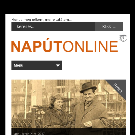
Mondd meg nékem, merre találom…
Próza
augusztus 21st, 2017 |