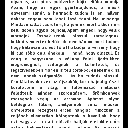
olyan is, aki piros pulóverbe bújik. Hiába mondja
Apám, hogy az egyik gyártulajdonos, a másik
egyetemi tanár, a harmadik tudom is én, milyen
doktor, engem nem lehet lóvá tenni. Na, mindegy.
Mindazonáltal szeretem, ha jönnek, mert akkor nem
kell időben ágyba bújnom, Apám engedi, hogy velük
maradjak. Esznek-isznak, olaszul társalognak,
kukkot sem értek belőle, de nem bánom, mert tudom,
hogy hátravan az est fő attrakciója, a verseny, hogy
ki tud több dalt énekelni – naná, hogy olaszul. És
zeng a nagyszoba, a vékony falak ijedtükben
megremegnek, csillognak a tekintetek, és
legszívesebben már én is teli torokból énekelnék, ha
nem lennék szégyenlős – és ha tudnék olaszul.
Csodálatosak ezek az éjszakák, kora hajnalig úszik
körülöttem a világ, a fülbemászó melódiák
feledtetik minden szorongásom, örömkönnyek
csorognak végig az arcomon. Apámat olyan
boldognak látom, amilyennek soha máskor,
önfeledten rezegteti érces hangját, miközben a
taljánok elismerően bólogatnak, s bevallják, hogy
ezt vagy azt a dalt először hallják életükben. Ám
aztán bekövetkezik, amitől féltem. Az olaszok