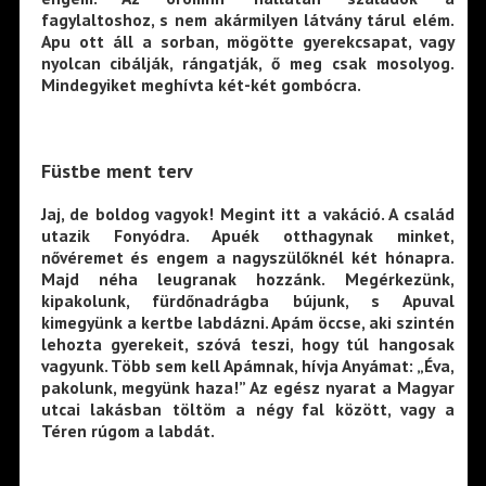
fagylaltoshoz, s nem akármilyen látvány tárul elém.
Apu ott áll a sorban, mögötte gyerekcsapat, vagy
nyolcan cibálják, rángatják, ő meg csak mosolyog.
Mindegyiket meghívta két-két gombócra.
Füstbe ment terv
Jaj, de boldog vagyok! Megint itt a vakáció. A család
utazik Fonyódra. Apuék otthagynak minket,
nővéremet és engem a nagyszülőknél két hónapra.
Majd néha leugranak hozzánk. Megérkezünk,
kipakolunk, fürdőnadrágba bújunk, s Apuval
kimegyünk a kertbe labdázni. Apám öccse, aki szintén
lehozta gyerekeit, szóvá teszi, hogy túl hangosak
vagyunk. Több sem kell Apámnak, hívja Anyámat: „Éva,
pakolunk, megyünk haza!” Az egész nyarat a Magyar
utcai lakásban töltöm a négy fal között, vagy a
Téren rúgom a labdát.