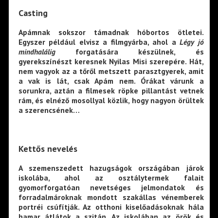
Casting
Apámnak sokszor támadnak hóbortos ötletei.
Egyszer például elvisz a filmgyárba, ahol a
Légy jó
mindhalálig
forgatására készülnek, és
gyerekszínészt keresnek Nyilas Misi szerepére. Hát,
nem vagyok az a tőről metszett parasztgyerek, amit
a vak is lát, csak Apám nem. Órákat várunk a
sorunkra, aztán a filmesek röpke pillantást vetnek
rám, és elnéző mosollyal közlik, hogy nagyon örültek
a szerencsének…
Kettős nevelés
A szemenszedett hazugságok országában járok
iskolába, ahol az osztálytermek falait
gyomorforgatóan nevetséges jelmondatok és
forradalmároknak mondott szakállas vénemberek
portréi csúfítják. Az otthoni kiselőadásoknak hála
hamar átlátok a szitán. Az iskolában az örök és