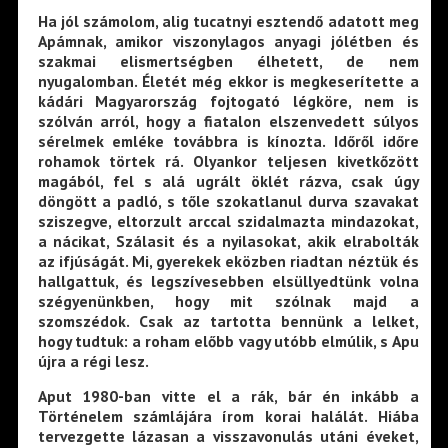
Ha jól számolom, alig tucatnyi esztendő adatott meg
Apámnak, amikor viszonylagos anyagi jólétben és
szakmai elismertségben élhetett, de nem
nyugalomban. Életét még ekkor is megkeserítette a
kádári Magyarország fojtogató légköre, nem is
szólván arról, hogy a fiatalon elszenvedett súlyos
sérelmek emléke továbbra is kínozta. Időről időre
rohamok törtek rá. Olyankor teljesen kivetkőzött
magából, fel s alá ugrált öklét rázva, csak úgy
döngött a padló, s tőle szokatlanul durva szavakat
sziszegve, eltorzult arccal szidalmazta mindazokat,
a nácikat, Szálasit és a nyilasokat, akik elrabolták
az ifjúságát. Mi, gyerekek eközben riadtan néztük és
hallgattuk, és legszívesebben elsüllyedtünk volna
szégyenünkben, hogy mit szólnak majd a
szomszédok. Csak az tartotta bennünk a lelket,
hogy tudtuk: a roham előbb vagy utóbb elmúlik, s Apu
újra a régi lesz.
Aput 1980-ban vitte el a rák, bár én inkább a
Történelem számlájára írom korai halálát. Hiába
tervezgette lázasan a visszavonulás utáni éveket,