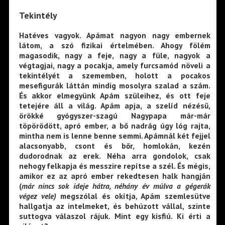
Tekintély
Hatéves vagyok. Apámat nagyon nagy embernek
látom, a szó fizikai értelmében. Ahogy fölém
magasodik, nagy a feje, nagy a füle, nagyok a
végtagjai, nagy a pocakja, amely furcsamód növeli a
tekintélyét a szememben, holott a pocakos
mesefigurák láttán mindig mosolyra szalad a szám.
És akkor elmegyünk Apám szüleihez, és ott feje
tetejére áll a világ. Apám apja, a szelíd nézésű,
örökké gyógyszer-szagú Nagypapa már-már
töpörödött, apró ember, a bő nadrág úgy lóg rajta,
mintha nem is lenne benne semmi. Apámnál két fejjel
alacsonyabb, csont és bőr, homlokán, kezén
dudorodnak az erek. Néha arra gondolok, csak
nehogy felkapja és messzire repítse a szél. És mégis,
amikor ez az apró ember rekedtesen halk hangján
(
már nincs sok ideje hátra, néhány év múlva a gégerák
végez vele)
megszólal és okítja, Apám szemlesütve
hallgatja az intelmeket, és behúzott vállal, szinte
suttogva válaszol rájuk. Mint egy kisfiú. Ki érti a