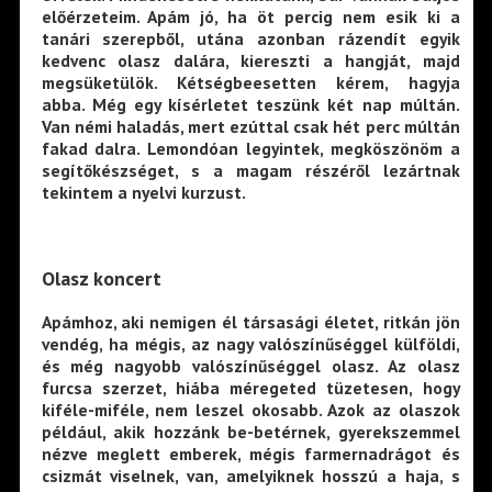
előérzeteim. Apám jó, ha öt percig nem esik ki a
tanári szerepből, utána azonban rázendít egyik
kedvenc olasz dalára, kiereszti a hangját, majd
megsüketülök. Kétségbeesetten kérem, hagyja
abba. Még egy kísérletet teszünk két nap múltán.
Van némi haladás, mert ezúttal csak hét perc múltán
fakad dalra. Lemondóan legyintek, megköszönöm a
segítőkészséget, s a magam részéről lezártnak
tekintem a nyelvi kurzust.
Olasz koncert
Apámhoz, aki nemigen él társasági életet, ritkán jön
vendég, ha mégis, az nagy valószínűséggel külföldi,
és még nagyobb valószínűséggel olasz. Az olasz
furcsa szerzet, hiába méregeted tüzetesen, hogy
kiféle-miféle, nem leszel okosabb. Azok az olaszok
például, akik hozzánk be-betérnek, gyerekszemmel
nézve meglett emberek, mégis farmernadrágot és
csizmát viselnek, van, amelyiknek hosszú a haja, s