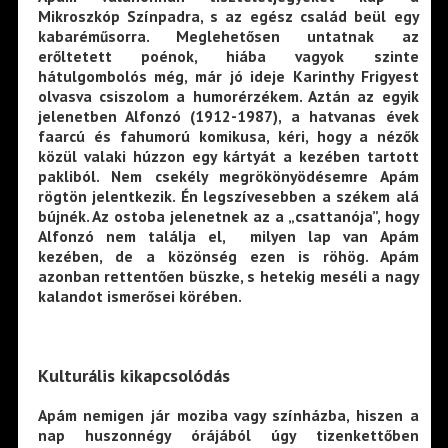
Mikroszkóp Színpadra, s az egész család beül egy
kabaréműsorra. Meglehetősen untatnak az
erőltetett poénok, hiába vagyok szinte
hátulgombolós még, már jó ideje Karinthy Frigyest
olvasva csiszolom a humorérzékem. Aztán az egyik
jelenetben Alfonzó (1912-1987), a hatvanas évek
faarcú és fahumorú komikusa, kéri, hogy a nézők
közül valaki húzzon egy kártyát a kezében tartott
pakliból. Nem csekély megrökönyödésemre Apám
rögtön jelentkezik. Én legszívesebben a székem alá
bújnék. Az ostoba jelenetnek az a „csattanója”, hogy
Alfonzó nem találja el, milyen lap van Apám
kezében, de a közönség ezen is röhög. Apám
azonban rettentően büszke, s hetekig meséli a nagy
kalandot ismerősei körében.
Kulturális kikapcsolódás
Apám nemigen jár moziba vagy színházba, hiszen a
nap huszonnégy órájából úgy tizenkettőben