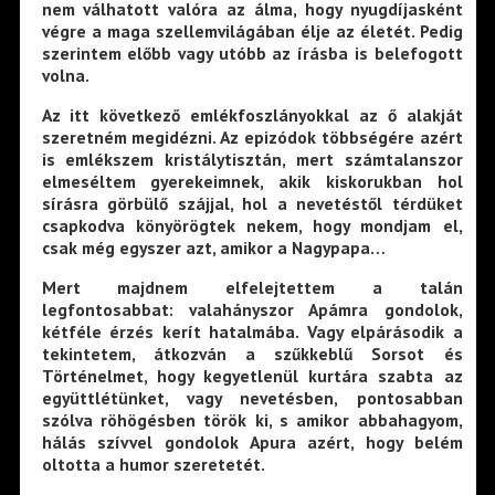
nem válhatott valóra az álma, hogy nyugdíjasként
végre a maga szellemvilágában élje az életét. Pedig
szerintem előbb vagy utóbb az írásba is belefogott
volna.
Az itt következő emlékfoszlányokkal az ő alakját
szeretném megidézni. Az epizódok többségére azért
is emlékszem kristálytisztán, mert számtalanszor
elmeséltem gyerekeimnek, akik kiskorukban hol
sírásra görbülő szájjal, hol a nevetéstől térdüket
csapkodva könyörögtek nekem, hogy mondjam el,
csak még egyszer azt, amikor a Nagypapa…
Mert majdnem elfelejtettem a talán
legfontosabbat: valahányszor Apámra gondolok,
kétféle érzés kerít hatalmába. Vagy elpárásodik a
tekintetem, átkozván a szűkkeblű Sorsot és
Történelmet, hogy kegyetlenül kurtára szabta az
együttlétünket, vagy nevetésben, pontosabban
szólva röhögésben török ki, s amikor abbahagyom,
hálás szívvel gondolok Apura azért, hogy belém
oltotta a humor szeretetét.