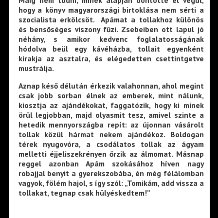
Máig nem tudni, minek alapján döntötte el végül,
hogy a könyv magyarországi birtoklása nem sérti a
szocialista erkölcsöt. Apámat a tollakhoz különös
és bensőséges viszony fűzi. Zsebeiben ott lapul jó
néhány, s amikor kedvenc foglalatosságának
hódolva beül egy kávéházba, tollait egyenként
kirakja az asztalra, és elégedetten csettintgetve
mustrálja.
Aznap késő délután érkezik valahonnan, ahol megint
csak jobb sorban élnek az emberek, mint nálunk,
kiosztja az ajándékokat, faggatózik, hogy ki minek
örül legjobban, majd olyasmit tesz, amivel szinte a
hetedik mennyországba repít: az újonnan vásárolt
tollak közül hármat nekem ajándékoz. Boldogan
térek nyugovóra, a csodálatos tollak az ágyam
melletti éjjeliszekrényen őrzik az álmomat. Másnap
reggel azonban Apám szokásához híven nagy
robajjal benyit a gyerekszobába, én még félálomban
vagyok, fölém hajol, s így szól: „Tomikám, add vissza a
tollakat, tegnap csak hülyéskedtem!”