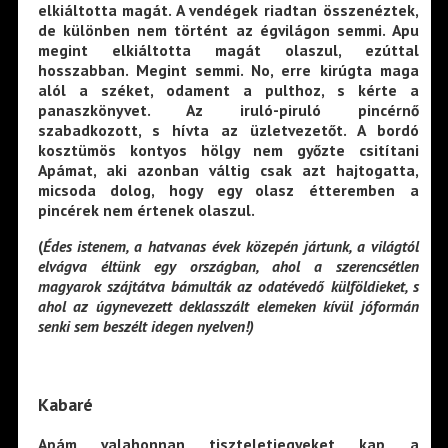
elkiáltotta magát. A vendégek riadtan összenéztek,
de különben nem történt az égvilágon semmi. Apu
megint elkiáltotta magát olaszul, ezúttal
hosszabban. Megint semmi. No, erre kirúgta maga
alól a széket, odament a pulthoz, s kérte a
panaszkönyvet. Az iruló-piruló pincérnő
szabadkozott, s hívta az üzletvezetőt. A bordó
kosztümös kontyos hölgy nem győzte csitítani
Apámat, aki azonban váltig csak azt hajtogatta,
micsoda dolog, hogy egy olasz étteremben a
pincérek nem értenek olaszul.
(
Édes istenem, a hatvanas évek közepén jártunk, a világtól
elvágva éltünk egy országban, ahol a szerencsétlen
magyarok szájtátva bámulták az odatévedő külföldieket, s
ahol az úgynevezett deklasszált elemeken kívül jóformán
senki sem beszélt idegen nyelven!)
Kabaré
Apám valahonnan tiszteletjegyeket kap a