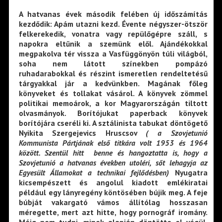
A hatvanas évek második felében új időszámítás
kezdődik: Apám utazni kezd. Évente négyszer-ötször
felkerekedik, vonatra vagy repülőgépre száll, s
napokra eltűnik a szemünk elől. Ajándékokkal
megpakolva tér vissza a Vasfüggönyön túli világból,
soha nem látott színekben pompázó
ruhadarabokkal és részint ismeretlen rendeltetésű
tárgyakkal jár a kedvünkben. Magának főleg
könyveket és tollakat vásárol. A könyvek zömmel
politikai memoárok, a kor Magyarországán tiltott
olvasmányok. Borítójukat paperback könyvek
borítójára cseréli ki. A sztálinista tabukat döntögető
Nyikita Szergejevics Hruscsov
( a Szovjetunió
Kommunista Pártjának első titkára volt 1953 és 1964
között. Szentül hitt benne és hangoztatta is, hogy a
Szovjetunió a hatvanas években utoléri,
sőt lehagyja az
Egyesült Államokat a technikai
fejlődésben)
Nyugatra
kicsempészett és angolul kiadott emlékiratai
például egy lányregény köntösében bújik meg. A feje
búbját vakargató vámos állítólag hosszasan
méregette, mert azt hitte, hogy pornográf iromány.