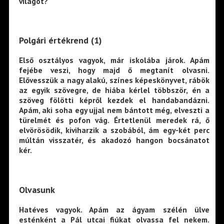
világot?
Polgári értékrend (1)
Első osztályos vagyok, már iskolába járok. Apám
fejébe veszi, hogy majd ő megtanít olvasni.
Elővesszük a nagy alakú, színes képeskönyvet, rábök
az egyik szövegre, de hiába kérlel többször, én a
szöveg fölötti képről kezdek el handabandázni.
Apám, aki soha egy ujjal nem bántott még, elveszti a
türelmét és pofon vág. Értetlenül meredek rá, ő
elvörösödik, kiviharzik a szobából, ám egy-két perc
múltán visszatér, és akadozó hangon bocsánatot
kér.
Olvasunk
Hatéves vagyok. Apám az ágyam szélén ülve
esténként a Pál utcai fiúkat olvassa fel nekem.