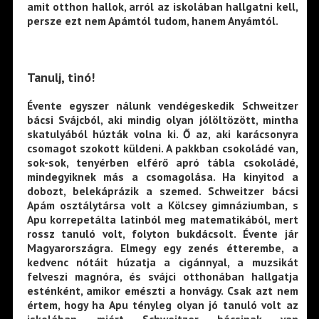
amit otthon hallok, arról az iskolában hallgatni kell,
persze ezt nem Apámtól tudom, hanem Anyámtól.
Tanulj, tinó!
Évente egyszer nálunk vendégeskedik Schweitzer
bácsi Svájcból, aki mindig olyan jólöltözött, mintha
skatulyából húzták volna ki. Ő az, aki karácsonyra
csomagot szokott küldeni. A pakkban csokoládé van,
sok-sok, tenyérben elférő apró tábla csokoládé,
mindegyiknek más a csomagolása. Ha kinyitod a
dobozt, belekáprázik a szemed. Schweitzer bácsi
Apám osztálytársa volt a Kölcsey gimnáziumban, s
Apu korrepetálta latinból meg matematikából, mert
rossz tanuló volt, folyton bukdácsolt. Évente jár
Magyarországra. Elmegy egy zenés étterembe, a
kedvenc nótáit húzatja a cigánnyal, a muzsikát
felveszi magnóra, és svájci otthonában hallgatja
esténként, amikor emészti a honvágy. Csak azt nem
értem, hogy ha Apu tényleg olyan jó tanuló volt az
iskolában, miért Schweitzer bácsinak van