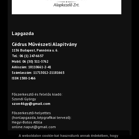
Lapgazda
Cédrus Művészeti Alapítvány
1136 Budapest, Pannónia u. 6.
Tel.: 06 (1) 247-6657
Mobil: 06 (30) 511-3762
Adószám: 18110661-2-41
Számlaszám: 11713012-21181665
ISSN 1588-1466
Főszerkesztő és felelős kiadó:
Szondi György
szon46gy@gmail.com
Főszerkesztő-helyettes
(honlapgazda, képgrafikai tervező):
Hegyi-Botos Attila
online.naput@gmail.com
A weboldalon cookie-kat használunk annak érdekében, hogy