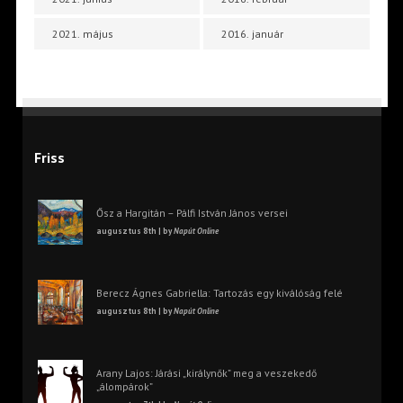
2021. május
2016. január
Friss
Ősz a Hargitán – Pálfi István János versei
augusztus 8th | by
Napút Online
Berecz Ágnes Gabriella: Tartozás egy kiválóság felé
augusztus 8th | by
Napút Online
Arany Lajos: Járási „királynők” meg a veszekedő
„álompárok”