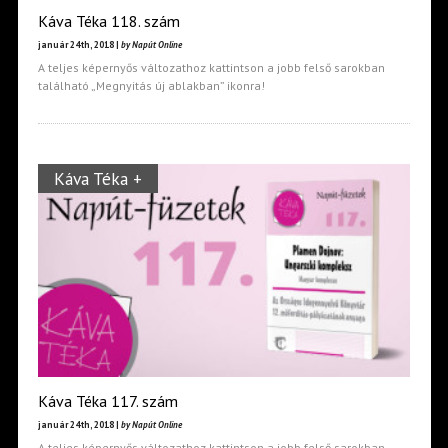
Káva Téka 118. szám
január 24th, 2018 |
by Napút Online
A teljes képernyős változathoz kattintson a jobb felső sarokban
található „Megnyitás új ablakban” ikonra!
Káva Téka +
Káva Téka 117. szám
január 24th, 2018 |
by Napút Online
A teljes képernyős változathoz kattintson a jobb felső sarokban