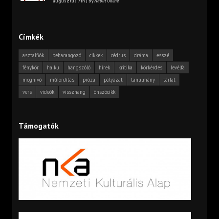
augusztus 7th | by
Napút Online
Címkék
asztalfiók
beharangozó
cikkek
cédrus
dráma
esszé
fénykör
haiku
hangszóló
hírek
kritika
körkérdés
levélfa
meghívó
műfordítás
próza
pályázat
tanulmány
tárlat
vers
videók
visszhang
önszócikk
Támogatók