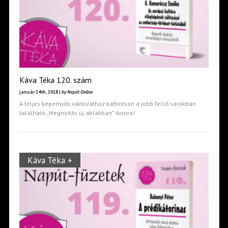
Káva Téka 120. szám
január 24th, 2018 |
by Napút Online
A teljes képernyős változathoz kattintson a jobb felső sarokban
található „Megnyitás új ablakban” ikonra!
Káva Téka +