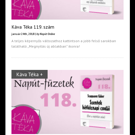
Káva Téka 119. szám
január 24th, 2018 |
by Napút Online
A teljes képernyős változathoz kattintson a jobb felső sarokban
található „Megnyitás új ablakban” ikonra!
Káva Téka +