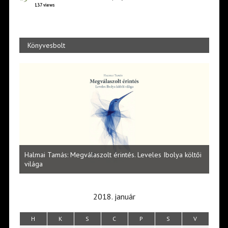
137 views
Könyvesbolt
l
Halmai Tamás: Megválaszolt érintés. Leveles Ibolya költői
Laka
világa
2018. január
H
K
S
C
P
S
V