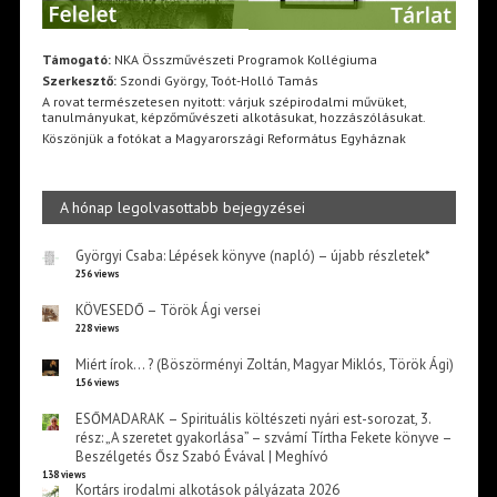
Támogató:
NKA Összművészeti Programok Kollégiuma
Szerkesztő:
Szondi György, Toót-Holló Tamás
A rovat természetesen nyitott: várjuk szépirodalmi művüket,
tanulmányukat, képzőművészeti alkotásukat, hozzászólásukat.
Köszönjük a fotókat a Magyarországi Református Egyháznak
A hónap legolvasottabb bejegyzései
Györgyi Csaba: Lépések könyve (napló) – újabb részletek*
256 views
KÖVESEDŐ – Török Ági versei
228 views
Miért írok… ? (Böszörményi Zoltán, Magyar Miklós, Török Ági)
156 views
ESŐMADARAK – Spirituális költészeti nyári est-sorozat, 3.
rész: „A szeretet gyakorlása” – szvámí Tírtha Fekete könyve –
Beszélgetés Ősz Szabó Évával | Meghívó
138 views
Kortárs irodalmi alkotások pályázata 2026