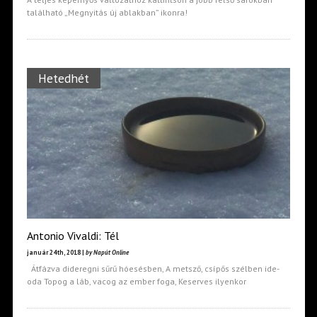
található „Megnyitás új ablakban” ikonra!
Hetedhét
Antonio Vivaldi: Tél
január 24th, 2018 |
by Napút Online
Átfázva dideregni sűrű hóesésben, A metsző, csípős szélben ide-
oda Topog a láb, vacog az ember foga, Keserves ilyenkor