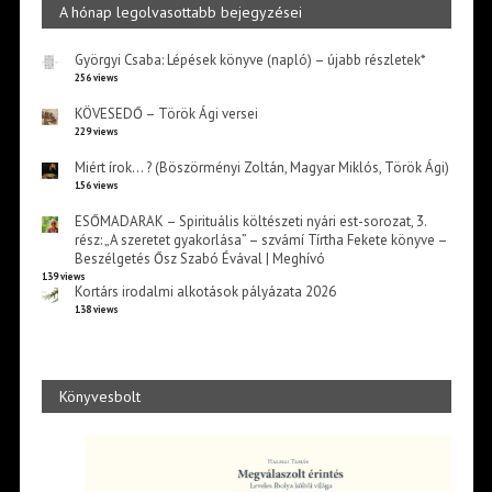
A hónap legolvasottabb bejegyzései
Györgyi Csaba: Lépések könyve (napló) – újabb részletek*
256 views
KÖVESEDŐ – Török Ági versei
229 views
Miért írok… ? (Böszörményi Zoltán, Magyar Miklós, Török Ági)
156 views
ESŐMADARAK – Spirituális költészeti nyári est-sorozat, 3.
rész: „A szeretet gyakorlása” – szvámí Tírtha Fekete könyve –
Beszélgetés Ősz Szabó Évával | Meghívó
139 views
Kortárs irodalmi alkotások pályázata 2026
138 views
Könyvesbolt