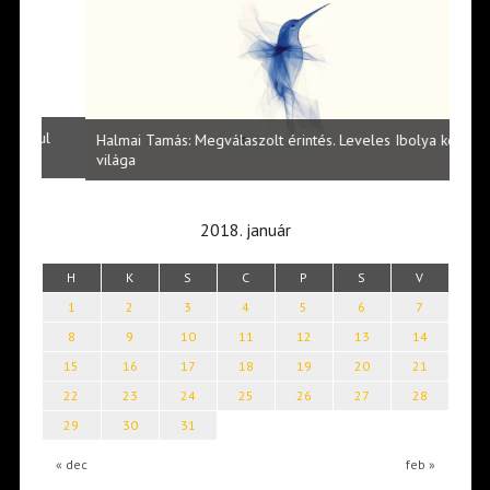
l
Halmai Tamás: Megválaszolt érintés. Leveles Ibolya költői
Laka
világa
2018. január
H
K
S
C
P
S
V
1
2
3
4
5
6
7
8
9
10
11
12
13
14
15
16
17
18
19
20
21
22
23
24
25
26
27
28
29
30
31
« dec
feb »