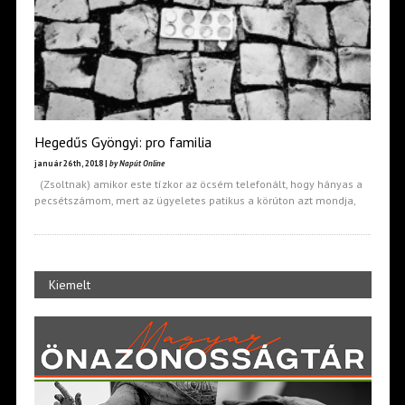
Hegedűs Gyöngyi: pro familia
január 26th, 2018 |
by Napút Online
(Zsoltnak) amikor este tízkor az öcsém telefonált, hogy hányas a
pecsétszámom, mert az ügyeletes patikus a körúton azt mondja,
Kiemelt