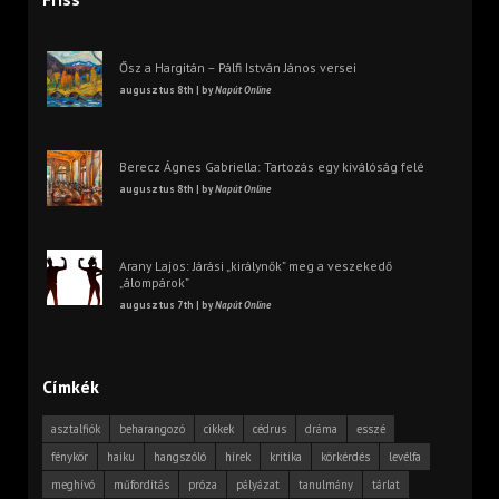
Ősz a Hargitán – Pálfi István János versei
augusztus 8th | by
Napút Online
Berecz Ágnes Gabriella: Tartozás egy kiválóság felé
augusztus 8th | by
Napút Online
Arany Lajos: Járási „királynők” meg a veszekedő
„álompárok”
augusztus 7th | by
Napút Online
Címkék
asztalfiók
beharangozó
cikkek
cédrus
dráma
esszé
fénykör
haiku
hangszóló
hírek
kritika
körkérdés
levélfa
meghívó
műfordítás
próza
pályázat
tanulmány
tárlat