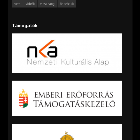
vers
videók
visszhang
önszócikk
Támogatók