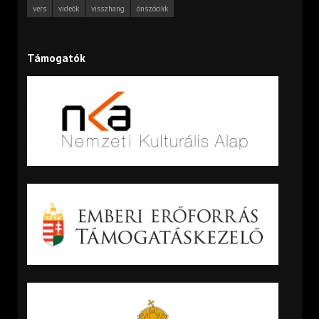
vers
videók
visszhang
önszócikk
Támogatók