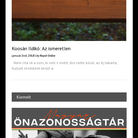
Koosán Ildikó: Az ismeretlen
január 2nd, 2018 |
by Napút Online
Nem írta rá a sors, ki volt s miért, ősz vette körül, az éj takarta;
hullott levélként terült a
Kiemelt