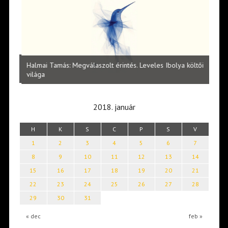
l
Halmai Tamás: Megválaszolt érintés. Leveles Ibolya költői
Laka
világa
2018. január
H
K
S
C
P
S
V
1
2
3
4
5
6
7
8
9
10
11
12
13
14
15
16
17
18
19
20
21
22
23
24
25
26
27
28
29
30
31
« dec
feb »