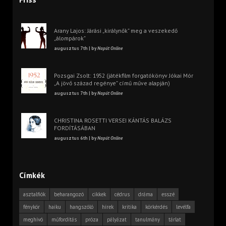
Arany Lajos: Járási „királynők” meg a veszekedő
„álompárok”
augusztus 7th | by
Napút Online
Pozsgai Zsolt: 1952 (játékfilm forgatókönyv Jókai Mór
„A jövő század regénye” című műve alapján)
augusztus 7th | by
Napút Online
CHRISTINA ROSETTI VERSEI KÁNTÁS BALÁZS
FORDÍTÁSÁBAN
augusztus 6th | by
Napút Online
Címkék
asztalfiók
beharangozó
cikkek
cédrus
dráma
esszé
fénykör
haiku
hangszóló
hírek
kritika
körkérdés
levélfa
meghívó
műfordítás
próza
pályázat
tanulmány
tárlat