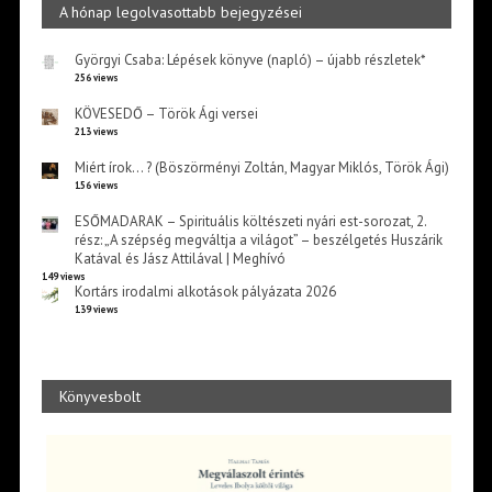
A hónap legolvasottabb bejegyzései
Györgyi Csaba: Lépések könyve (napló) – újabb részletek*
256 views
KÖVESEDŐ – Török Ági versei
213 views
Miért írok… ? (Böszörményi Zoltán, Magyar Miklós, Török Ági)
156 views
ESŐMADARAK – Spirituális költészeti nyári est-sorozat, 2.
rész: „A szépség megváltja a világot” – beszélgetés Huszárik
Katával és Jász Attilával | Meghívó
149 views
Kortárs irodalmi alkotások pályázata 2026
139 views
Könyvesbolt