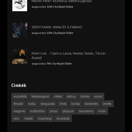
Handó Péter: Kozmikus háttérsugárzás
augusztus 10th | by
Napút Online
SÉNYI FANNI: ANNA ÉS A FARKAS
augusztus 10th | by
Napút Online
Miért írok… ? (Iancu Laura, Halmai Tamás, Tőzsér
Árpád)
augusztus 9th | by
Napút Online
Címkék
asztalfiók
beharangozó
cikkek
cédrus
dráma
esszé
fénykör
haiku
hangszóló
hírek
kritika
körkérdés
levélfa
meghívó
műfordítás
próza
pályázat
tanulmány
tárlat
vers
videók
visszhang
önszócikk