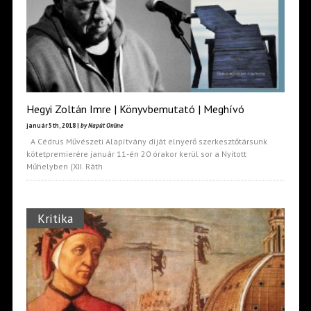
Hegyi Zoltán Imre | Könyvbemutató | Meghívó
január 5th, 2018 |
by Napút Online
A Cédrus Művészeti Alapítvány díját elnyerő szerkesztőtársunk
kötetpremierére január 11-én 20 órakor kerül sor a Nyitott
Műhelyben (XII. Ráth
Kritika