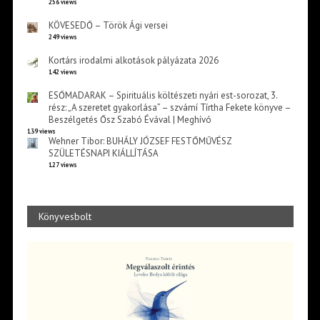
256 views
KÖVESEDŐ – Török Ági versei
249 views
Kortárs irodalmi alkotások pályázata 2026
142 views
ESŐMADARAK – Spirituális költészeti nyári est-sorozat, 3.
rész: „A szeretet gyakorlása” – szvámí Tírtha Fekete könyve –
Beszélgetés Ősz Szabó Évával | Meghívó
139 views
Wehner Tibor: BUHÁLY JÓZSEF FESTŐMŰVÉSZ
SZÜLETÉSNAPI KIÁLLÍTÁSA
127 views
Könyvesbolt