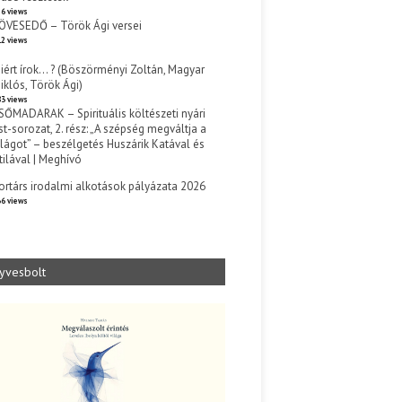
6 views
ÖVESEDŐ – Török Ági versei
2 views
iért írok… ? (Böszörményi Zoltán, Magyar
iklós, Török Ági)
3 views
SŐMADARAK – Spirituális költészeti nyári
st-sorozat, 2. rész: „A szépség megváltja a
ilágot” – beszélgetés Huszárik Katával és
tilával | Meghívó
s
ortárs irodalmi alkotások pályázata 2026
6 views
yvesbolt