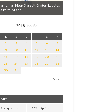
Lakatos Fleisz Katalin: Vasárna
ai Tamás: Megválaszolt érintés. Leveles
Sárszegen
a költői világa
2018. január
K
S
C
P
S
V
2
3
4
5
6
7
9
10
11
12
13
14
16
17
18
19
20
21
23
24
25
26
27
28
30
31
c
feb »
hívum
6. augusztus
2021. április