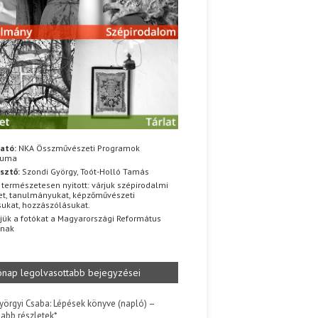
ató:
NKA Összművészeti Programok
iuma
sztő:
Szondi György, Toót-Holló Tamás
 természetesen nyitott: várjuk szépirodalmi
t, tanulmányukat, képzőművészeti
sukat, hozzászólásukat.
jük a fotókat a Magyarországi Református
znak
ónap legolvasottabb bejegyzései
yörgyi Csaba: Lépések könyve (napló) –
jabb részletek*