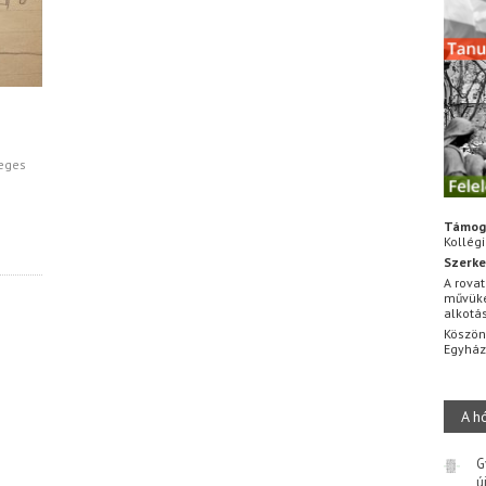
leges
Támog
Kollég
Szerke
A rovat
művüke
alkotá
Köszön
Egyhá
A h
G
ú