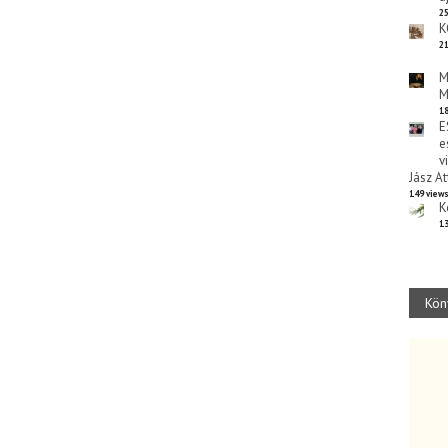
25
K
21
M
M
18
E
e
v
Jász At
149 view
K
13
Kön