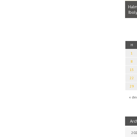
Parvathy Baul: A NAGY LELKEK DALAI.
Bevezetés a bául ösvénybe (Fordította:
Halm
Rideg Zsófia)
Iboly
uz
H
1
8
15
22
29
« de
Arc
202