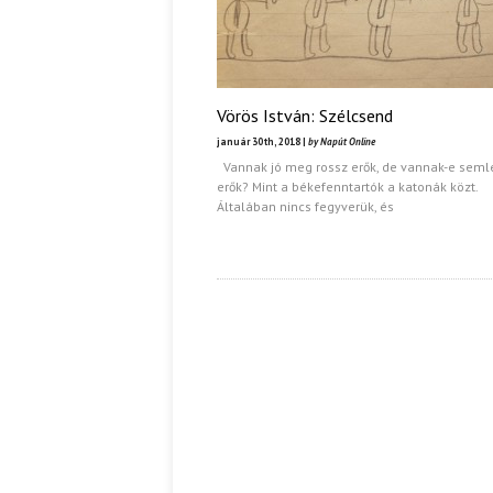
Vörös István: Szélcsend
január 30th, 2018 |
by Napút Online
Vannak jó meg rossz erők, de vannak-e sem
erők? Mint a békefenntartók a katonák közt.
Általában nincs fegyverük, és