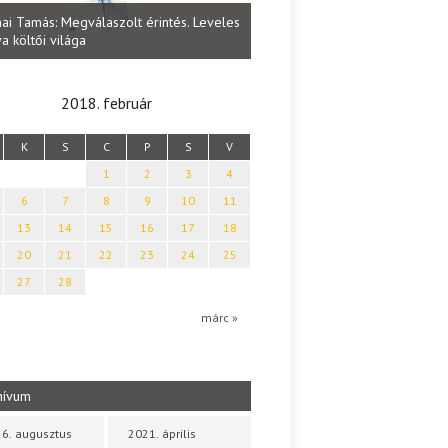
Lakatos Fleisz Katalin: Vasárna
ai Tamás: Megválaszolt érintés. Leveles
Sárszegen
a költői világa
2018. február
K
S
C
P
S
V
1
2
3
4
6
7
8
9
10
11
13
14
15
16
17
18
20
21
22
23
24
25
27
28
márc »
hívum
6. augusztus
2021. április