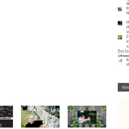
25
K
22
M
M
14
E
e
s
Ősz Sz
139 view
K
13
Kön