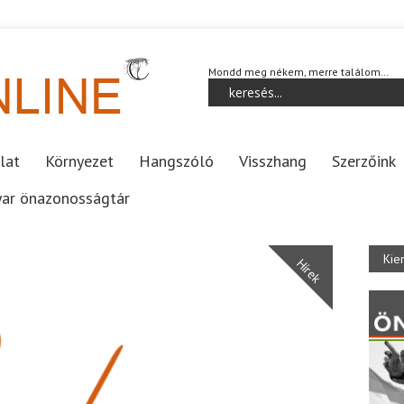
Mondd meg nékem, merre találom…
lat
Környezet
Hangszóló
Visszhang
Szerzőink
ar önazonosságtár
Kie
Hírek