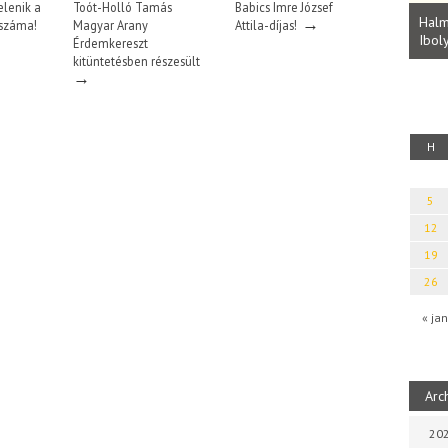
Parvathy Baul: A NAGY LELKEK DALAI.
lenik a
Toót-Holló Tamás
Babics Imre József
Bevezetés a bául ösvénybe (Fordította:
Halm
→
 száma!
Magyar Arany
Attila-díjas!
Rideg Zsófia)
Iboly
uz
Érdemkereszt
kitüntetésben részesült
→
H
5
12
19
26
« jan
Arc
202