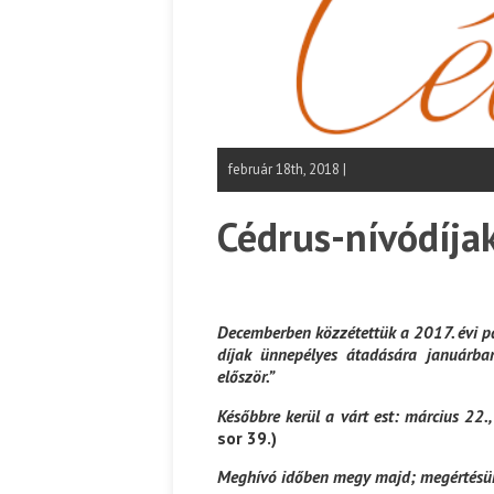
február 18th, 2018 |
Cédrus-nívódíja
Decemberben közzétettük a 2017. évi pál
díjak ünnepélyes átadására januárban
először.”
Későbbre kerül a várt est: március 22.
sor 39.)
Meghívó időben megy majd; megértésük