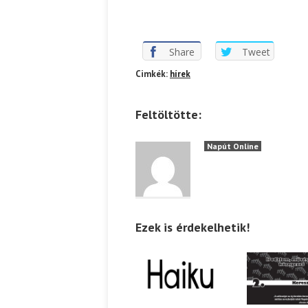
Share
Tweet
Cimkék:
hírek
Feltöltötte:
Napút Online
Ezek is érdekelhetik!