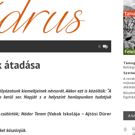
0
k átadása
Támog
Kollég
Szerke
A rovat
művüke
alkotá
yázatunk kiemeltjeinek névsorát. Akkor ezt is közöltük: “A
Köszön
 kerül sor. Napját s a helyszínt honlapunkon tudatjuk
Egyhá
, csütörtök; Nádor Terem
(Vakok Iskolája – Ajtósi Dürer
A h
G
et köszönjük.
ú