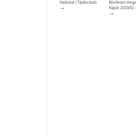
Haikuest / Tájékoztató
Rövidesen megje
→
Napút 2020/02.
→
Ispány Marietta: Szavak a fényből
Káplán Géza: Erotikai kala