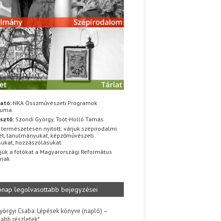
ató:
NKA Összművészeti Programok
iuma
sztő:
Szondi György, Toót-Holló Tamás
 természetesen nyitott: várjuk szépirodalmi
t, tanulmányukat, képzőművészeti
sukat, hozzászólásukat.
jük a fotókat a Magyarországi Református
znak
ónap legolvasottabb bejegyzései
yörgyi Csaba: Lépések könyve (napló) –
jabb részletek*