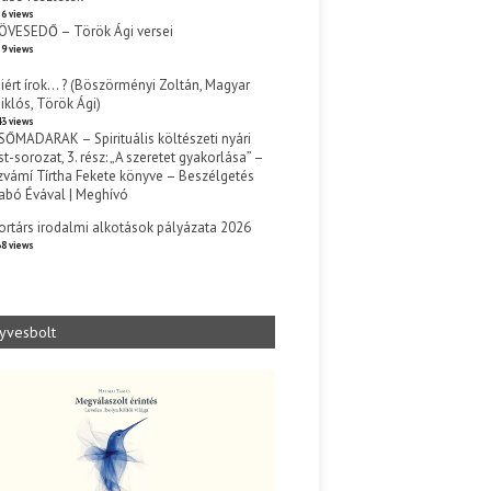
6 views
ÖVESEDŐ – Török Ági versei
9 views
iért írok… ? (Böszörményi Zoltán, Magyar
iklós, Török Ági)
3 views
SŐMADARAK – Spirituális költészeti nyári
st-sorozat, 3. rész: „A szeretet gyakorlása” –
zvámí Tírtha Fekete könyve – Beszélgetés
abó Évával | Meghívó
s
ortárs irodalmi alkotások pályázata 2026
8 views
yvesbolt