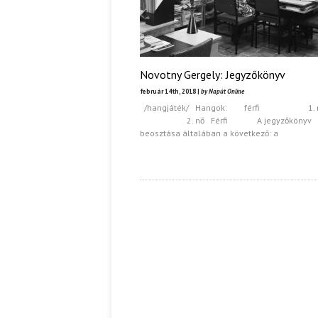
Novotny Gergely: Jegyzőkönyv
február 14th, 2018 |
by Napút Online
/hangjáték/ Hangok: férfi 1. 
2. nő Férfi A jegyzőkönyv
beosztása általában a következő: a