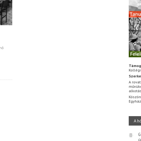
nő
Támog
Kollég
Szerke
A rovat
művüke
alkotá
Köszön
Egyhá
A h
G
ú