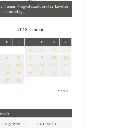
Lakatos Fleisz Katalin: Vasárna
ai Tamás: Megválaszolt érintés. Leveles
Sárszegen
a költői világa
2018. február
K
S
C
P
S
V
1
2
3
4
6
7
8
9
10
11
13
14
15
16
17
18
20
21
22
23
24
25
27
28
márc »
hívum
6. augusztus
2021. április