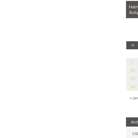
Parvathy Baul: A NAGY LELKEK DALAI.
Bevezetés a bául ösvénybe (Fordította:
Halm
Rideg Zsófia)
Iboly
uz
H
5
12
19
26
« jan
Arc
202