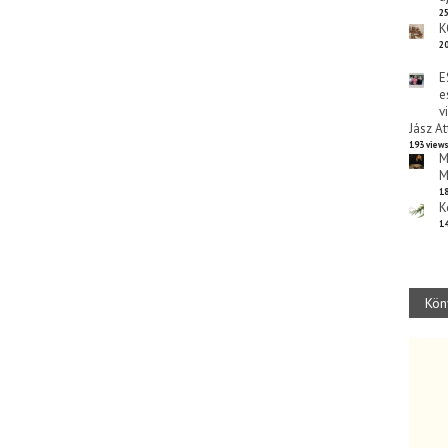
25
K
20
E
e
v
Jász At
193 view
M
M
18
K
14
Kön