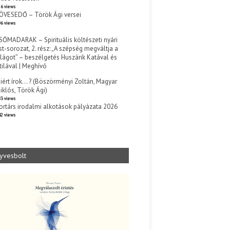
6 views
ÖVESEDŐ – Török Ági versei
6 views
SŐMADARAK – Spirituális költészeti nyári
st-sorozat, 2. rész: „A szépség megváltja a
ilágot” – beszélgetés Huszárik Katával és
tilával | Meghívó
s
iért írok… ? (Böszörményi Zoltán, Magyar
iklós, Török Ági)
3 views
ortárs irodalmi alkotások pályázata 2026
2 views
yvesbolt