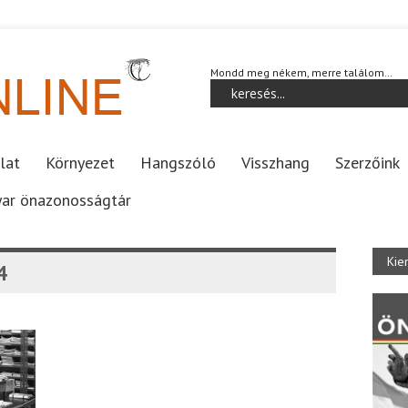
Mondd meg nékem, merre találom…
lat
Környezet
Hangszóló
Visszhang
Szerzőink
ar önazonosságtár
Kie
4