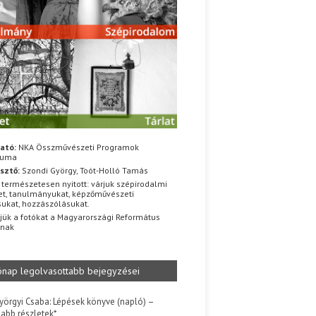
ató:
NKA Összművészeti Programok
iuma
sztő:
Szondi György, Toót-Holló Tamás
 természetesen nyitott: várjuk szépirodalmi
t, tanulmányukat, képzőművészeti
sukat, hozzászólásukat.
jük a fotókat a Magyarországi Református
znak
ónap legolvasottabb bejegyzései
yörgyi Csaba: Lépések könyve (napló) –
jabb részletek*