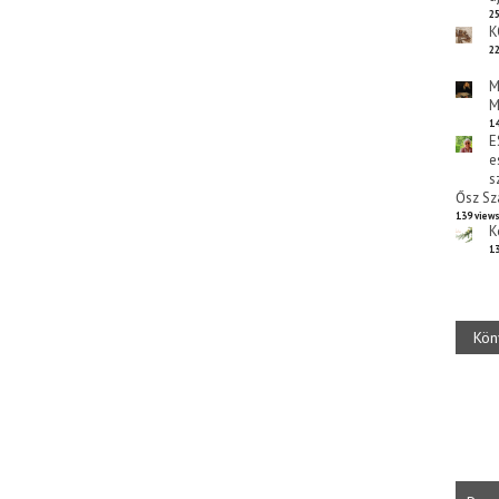
25
K
22
M
M
14
E
e
s
Ősz Sz
139 view
K
13
Kön