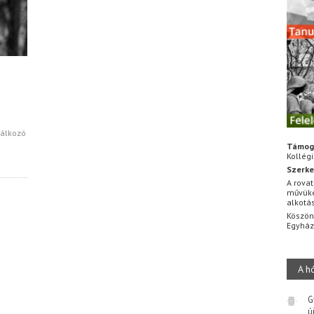
lálkozó
Támog
Kollég
Szerke
A rovat
művüke
alkotá
Köszön
Egyhá
A h
G
ú