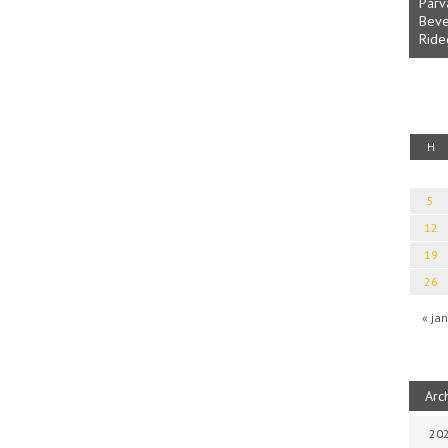
Parv
Beve
Ride
fényből
Káplán Géza: Erotikai kalauz
H
5
12
19
26
« jan
Arc
202