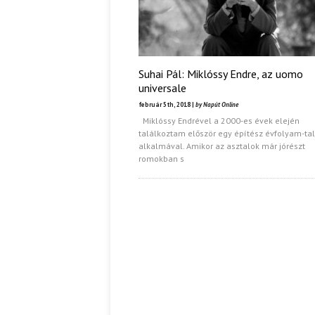
Suhai Pál: Miklóssy Endre, az uomo
universale
február 5th, 2018 |
by Napút Online
Miklóssy Endrével a 2000-es évek elején
találkoztam először egy építész évfolyam-ta
alkalmával. Amikor az asztalok már jórészt
romokban s