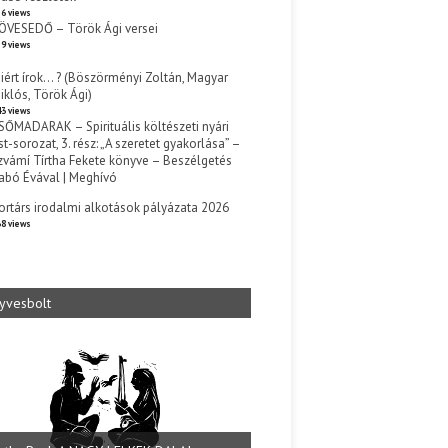
6 views
ÖVESEDŐ – Török Ági versei
9 views
iért írok… ? (Böszörményi Zoltán, Magyar
iklós, Török Ági)
3 views
SŐMADARAK – Spirituális költészeti nyári
st-sorozat, 3. rész: „A szeretet gyakorlása” –
zvámí Tírtha Fekete könyve – Beszélgetés
abó Évával | Meghívó
s
ortárs irodalmi alkotások pályázata 2026
8 views
yvesbolt