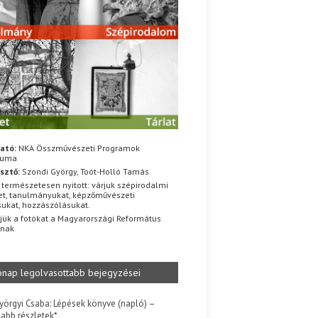
ató:
NKA Összművészeti Programok
iuma
sztő:
Szondi György, Toót-Holló Tamás
 természetesen nyitott: várjuk szépirodalmi
t, tanulmányukat, képzőművészeti
sukat, hozzászólásukat.
jük a fotókat a Magyarországi Református
znak
ónap legolvasottabb bejegyzései
yörgyi Csaba: Lépések könyve (napló) –
jabb részletek*