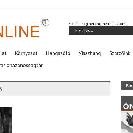
Mondd meg nékem, merre találom…
lat
Környezet
Hangszóló
Visszhang
Szerzőink
ar önazonosságtár
Kie
5