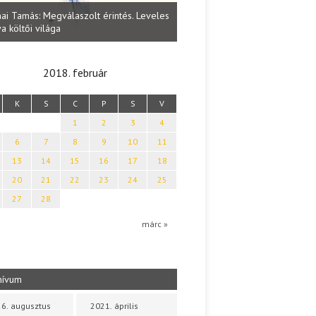
Lakatos Fleisz Katalin: Vasárna
ai Tamás: Megválaszolt érintés. Leveles
Sárszegen
a költői világa
2018. február
K
S
C
P
S
V
1
2
3
4
6
7
8
9
10
11
13
14
15
16
17
18
20
21
22
23
24
25
27
28
márc »
hívum
6. augusztus
2021. április