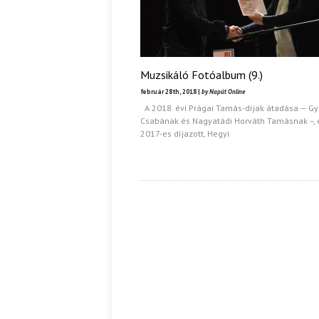
Muzsikáló Fotóalbum (9.)
február 28th, 2018 |
by Napút Online
A 2018. évi Prágai Tamás-díjak átadása — Gy
Csabának és Nagyatádi Horváth Tamásnak –, 
2017-es díjazott, Hegyi