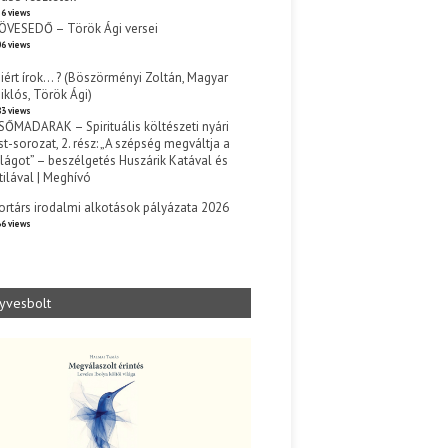
6 views
ÖVESEDŐ – Török Ági versei
6 views
iért írok… ? (Böszörményi Zoltán, Magyar
iklós, Török Ági)
3 views
SŐMADARAK – Spirituális költészeti nyári
st-sorozat, 2. rész: „A szépség megváltja a
ilágot” – beszélgetés Huszárik Katával és
tilával | Meghívó
s
ortárs irodalmi alkotások pályázata 2026
6 views
yvesbolt