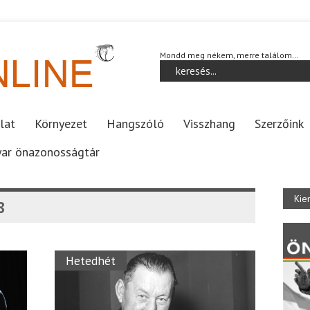
Mondd meg nékem, merre találom…
lat
Környezet
Hangszóló
Visszhang
Szerzőink
ar önazonosságtár
Kie
8
Hetedhét