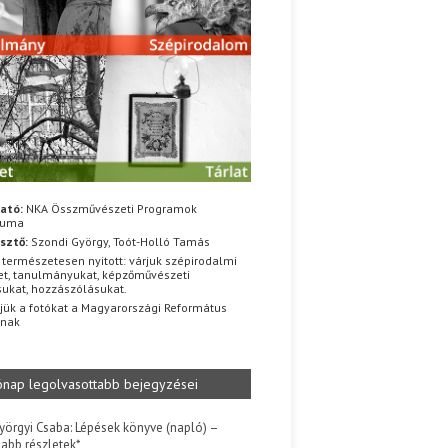
ató:
NKA Összművészeti Programok
iuma
sztő:
Szondi György, Toót-Holló Tamás
 természetesen nyitott: várjuk szépirodalmi
t, tanulmányukat, képzőművészeti
sukat, hozzászólásukat.
jük a fotókat a Magyarországi Református
znak
ónap legolvasottabb bejegyzései
yörgyi Csaba: Lépések könyve (napló) –
jabb részletek*