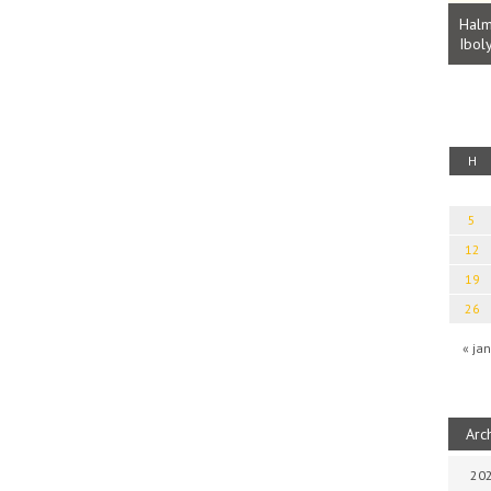
Parvathy Baul: A NAGY LELKEK DALAI.
Bevezetés a bául ösvénybe (Fordította:
Halm
Rideg Zsófia)
Iboly
uz
H
5
12
19
26
« jan
Arc
202