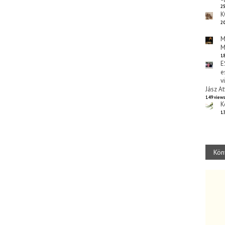
25
K
20
M
M
18
E
e
v
Jász At
149 view
K
13
Kön