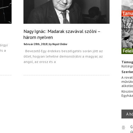
Nagy Ignác: Madarak szavával szólni –
három nyelven
február 28th, 2018 |
by Napút Online
örgyi
és a
Bevezető Egy érdekes beszélgetés során jött az
ötlet, hogyan lehetne demonstrálni a magyar, az
angol, az orosz és a
Támog
Kollég
Szerke
A rovat
művüke
alkotá
Köszön
Egyhá
A h
G
ú