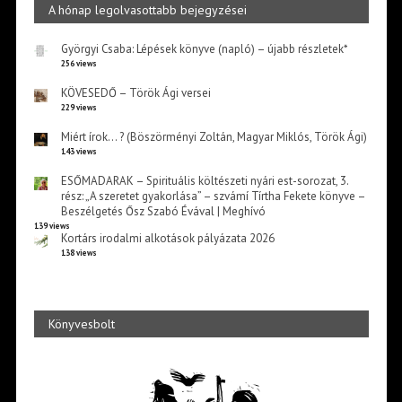
A hónap legolvasottabb bejegyzései
Györgyi Csaba: Lépések könyve (napló) – újabb részletek*
256 views
KÖVESEDŐ – Török Ági versei
229 views
Miért írok… ? (Böszörményi Zoltán, Magyar Miklós, Török Ági)
143 views
ESŐMADARAK – Spirituális költészeti nyári est-sorozat, 3.
rész: „A szeretet gyakorlása” – szvámí Tírtha Fekete könyve –
Beszélgetés Ősz Szabó Évával | Meghívó
139 views
Kortárs irodalmi alkotások pályázata 2026
138 views
Könyvesbolt