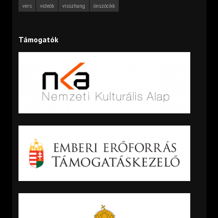
vers
videók
visszhang
önszócikk
Támogatók