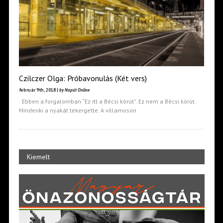
Czilczer Olga: Próbavonulás (Két vers)
február 9th, 2018 |
by Napút Online
Ebben a forgalomban “Ez itt a Bécsi körút”. Ez nem a Bécsi körút.
Mindenki a nyakát tekergette. A villamoson
Kiemelt