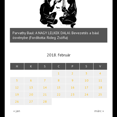
és a bául
Halmai Tamás: Megválaszolt érintés. Leveles Ibolya költői
világa
2018. február
H
K
S
C
P
S
V
1
2
3
4
5
6
7
8
9
10
11
12
13
14
15
16
17
18
19
20
21
22
23
24
25
26
27
28
« jan
márc »