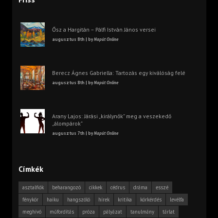
Ősz a Hargitán – Pálfi István János versei
augusztus 8th | by
Napút Online
Berecz Ágnes Gabriella: Tartozás egy kiválóság felé
augusztus 8th | by
Napút Online
Arany Lajos: Járási „királynők” meg a veszekedő
„álompárok”
augusztus 7th | by
Napút Online
Címkék
asztalfiók
beharangozó
cikkek
cédrus
dráma
esszé
fénykör
haiku
hangszóló
hírek
kritika
körkérdés
levélfa
meghívó
műfordítás
próza
pályázat
tanulmány
tárlat