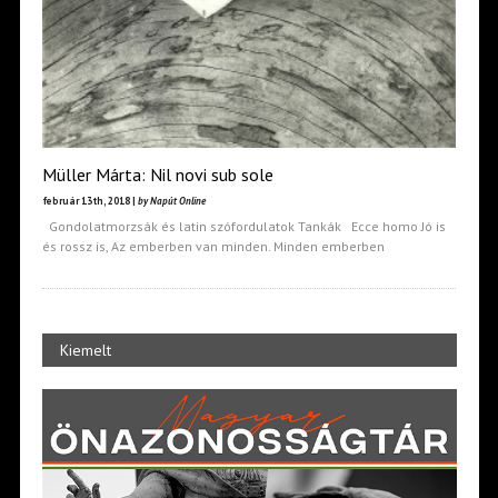
Müller Márta: Nil novi sub sole
február 13th, 2018 |
by Napút Online
Gondolatmorzsák és latin szófordulatok Tankák Ecce homo Jó is
és rossz is, Az emberben van minden. Minden emberben
Kiemelt