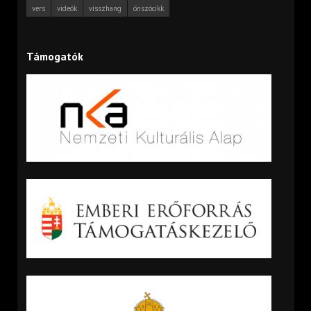
vers
videók
visszhang
önszócikk
Támogatók