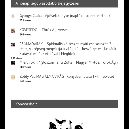
A hónap legolvasottabb bejegyzései
Györgyi Csaba: Lépések könyve (napló) – újabb részletek*
256 views
KÖVESEDŐ – Török Ági versei
206 views
ESŐMADARAK – Spirituális költészeti nyári est-sorozat, 2.
rész: „A szépség megváltja a világot” – beszélgetés Huszárik
Katával és Jász Attilával | Meghívó
193 views
Miért írok… ? (Böszörményi Zoltán, Magyar Miklós, Török Ági)
183 views
Zöldy Pál: MAG ÁLMA VIRÁG | Könyvbemutató | Filmfelvétel
140 views
Könyvesbolt