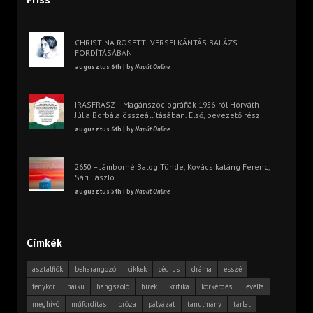
CHRISTINA ROSETTI VERSEI KÁNTÁS BALÁZS
FORDÍTÁSÁBAN
augusztus 6th | by
Napút Online
ÍRÁSFRÁSZ – Magánszociográfiák 1956-ról Horváth
Júlia Borbála összeállításában. Első, bevezető rész
augusztus 6th | by
Napút Online
2650 – Jámborné Balog Tünde, Kovács katáng Ferenc,
Sári László
augusztus 5th | by
Napút Online
Címkék
asztalfiók
beharangozó
cikkek
cédrus
dráma
esszé
fénykör
haiku
hangszóló
hírek
kritika
körkérdés
levélfa
meghívó
műfordítás
próza
pályázat
tanulmány
tárlat