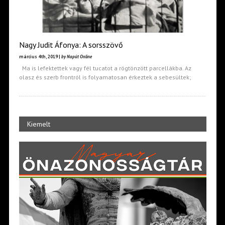
Nagy Judit Áfonya: A sorsszövő
március 4th, 2019 |
by Napút Online
Ma is lefektettek vagy fél tucatot a rögtönzött parcellákba. Az
olasz és szerb frontról is folyamatosan érkeztek a sebesültek;
Kiemelt