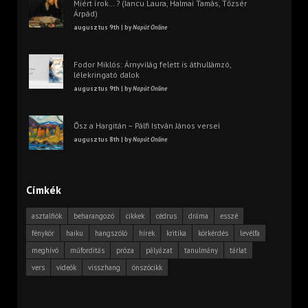
Miért írok… ? (Iancu Laura, Halmai Tamás, Tőzsér
Árpád)
augusztus 9th | by
Napút Online
Fodor Miklós: Árnyvilág felett is áthullámzó,
lélekringató dalok
augusztus 9th | by
Napút Online
Ősz a Hargitán – Pálfi István János versei
augusztus 8th | by
Napút Online
Címkék
asztalfiók
beharangozó
cikkek
cédrus
dráma
esszé
fénykör
haiku
hangszóló
hírek
kritika
körkérdés
levélfa
meghívó
műfordítás
próza
pályázat
tanulmány
tárlat
vers
videók
visszhang
önszócikk