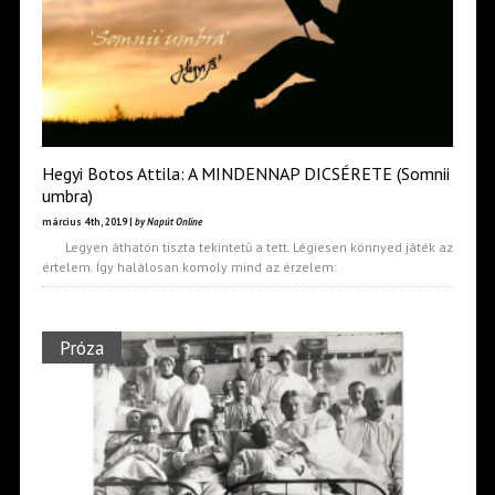
Hegyi Botos Attila: A MINDENNAP DICSÉRETE (Somnii
umbra)
március 4th, 2019 |
by Napút Online
Legyen áthatón tiszta tekintetű a tett. Légiesen könnyed játék az
értelem. Így halálosan komoly mind az érzelem:
Próza