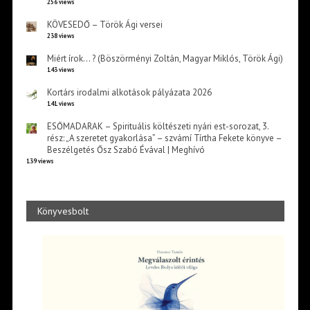
256 views
KÖVESEDŐ – Török Ági versei
238 views
Miért írok… ? (Böszörményi Zoltán, Magyar Miklós, Török Ági)
143 views
Kortárs irodalmi alkotások pályázata 2026
141 views
ESŐMADARAK – Spirituális költészeti nyári est-sorozat, 3.
rész: „A szeretet gyakorlása” – szvámí Tírtha Fekete könyve –
Beszélgetés Ősz Szabó Évával | Meghívó
139 views
Könyvesbolt