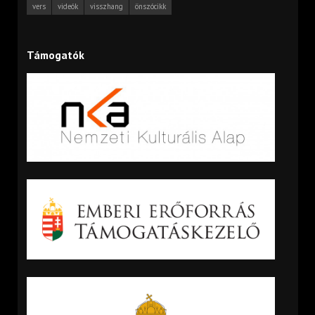
vers
videók
visszhang
önszócikk
Támogatók