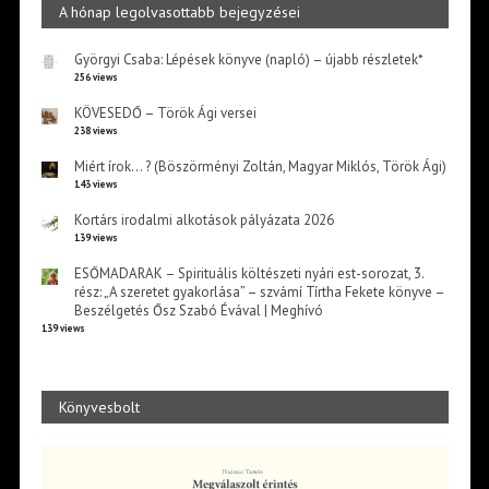
A hónap legolvasottabb bejegyzései
Györgyi Csaba: Lépések könyve (napló) – újabb részletek*
256 views
KÖVESEDŐ – Török Ági versei
238 views
Miért írok… ? (Böszörményi Zoltán, Magyar Miklós, Török Ági)
143 views
Kortárs irodalmi alkotások pályázata 2026
139 views
ESŐMADARAK – Spirituális költészeti nyári est-sorozat, 3.
rész: „A szeretet gyakorlása” – szvámí Tírtha Fekete könyve –
Beszélgetés Ősz Szabó Évával | Meghívó
139 views
Könyvesbolt