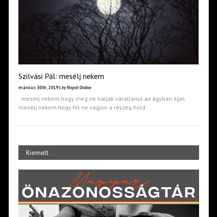
Szilvási Pál: mesélj nekem
március 30th, 2019 |
by Napút Online
mesélj nekem hogy meg ne haljak váratlanul az ágyban éjjel
mesélj nekem hogy fel ne vágjon a részeg hold
Kiemelt