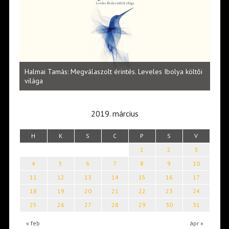
l
Halmai Tamás: Megválaszolt érintés. Leveles Ibolya költői
Laka
világa
2019. március
H
K
S
C
P
S
V
1
2
3
4
5
6
7
8
9
10
11
12
13
14
15
16
17
18
19
20
21
22
23
24
25
26
27
28
29
30
31
« feb
ápr »