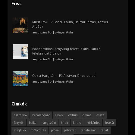
Friss
Miért írok… ? (Iancu Laura, Halmai Tamás, Tőzsér
Árpád)
augusztus 9th | by
Napút Online
Fodor Miklós: Árnyvilág felett is áthullámzó,
lélekringató dalok
augusztus 9th | by
Napút Online
Ősz a Hargitán – Pálfi István János versei
augusztus 8th | by
Napút Online
Címkék
asztalfiók
beharangozó
cikkek
cédrus
dráma
esszé
fénykör
haiku
hangszóló
hírek
kritika
körkérdés
levélfa
meghívó
műfordítás
próza
pályázat
tanulmány
tárlat