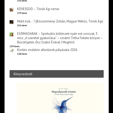
256 views
KÖVESEDŐ – Török Ági versei
229 views
Miért írok… ? (Böszörményi Zoltán, Magyar Miklós, Török Ági)
156 views
ESŐMADARAK – Spirituális költészeti nyári est-sorozat, 3.
rész: „A szeretet gyakorlása” – szvámí Tírtha Fekete könyve –
Beszélgetés Ősz Szabó Évával | Meghívó
139 views
Kortárs irodalmi alkotások pályázata 2026
138 views
Könyvesbolt