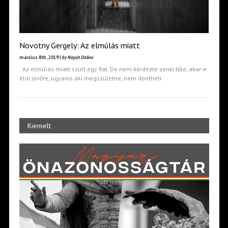
Novotny Gergely: Az elmúlás miatt
március 8th, 2019 |
by Napút Online
Az elmúlás miatt szült egy fiat. De nem kérdezte senki tőle, akar-e
élni jövőre, ugyanis aki megszületne, nem döntheti
Kiemelt