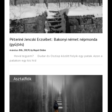
Péteriné Jencski Erzsébet: Bakonyi német népmonda
(gyűjtés)
március 8th, 2019 |
by Napút Online
Hová tegyem? Dudar és Oszlop között folyik egy patak. Azon a
patakon egy kis híd
Asztalfiók