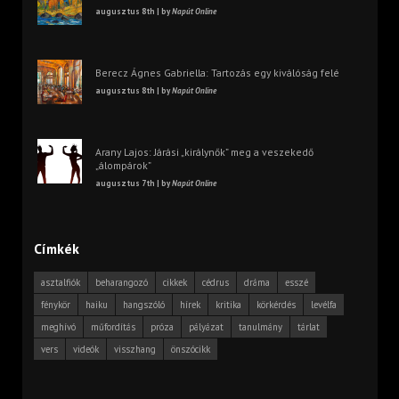
augusztus 8th | by
Napút Online
Berecz Ágnes Gabriella: Tartozás egy kiválóság felé
augusztus 8th | by
Napút Online
Arany Lajos: Járási „királynők” meg a veszekedő
„álompárok”
augusztus 7th | by
Napút Online
Címkék
asztalfiók
beharangozó
cikkek
cédrus
dráma
esszé
fénykör
haiku
hangszóló
hírek
kritika
körkérdés
levélfa
meghívó
műfordítás
próza
pályázat
tanulmány
tárlat
vers
videók
visszhang
önszócikk