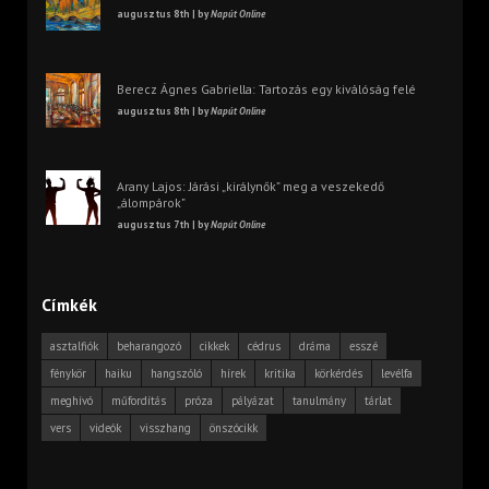
augusztus 8th | by
Napút Online
Berecz Ágnes Gabriella: Tartozás egy kiválóság felé
augusztus 8th | by
Napút Online
Arany Lajos: Járási „királynők” meg a veszekedő
„álompárok”
augusztus 7th | by
Napút Online
Címkék
asztalfiók
beharangozó
cikkek
cédrus
dráma
esszé
fénykör
haiku
hangszóló
hírek
kritika
körkérdés
levélfa
meghívó
műfordítás
próza
pályázat
tanulmány
tárlat
vers
videók
visszhang
önszócikk