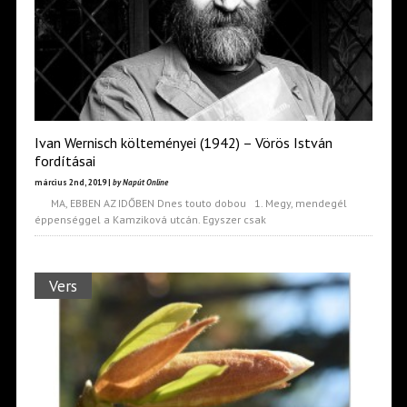
Ivan Wernisch költeményei (1942) – Vörös István
fordításai
március 2nd, 2019 |
by Napút Online
MA, EBBEN AZ IDŐBEN Dnes touto dobou 1. Megy, mendegél
éppenséggel a Kamziková utcán. Egyszer csak
Vers