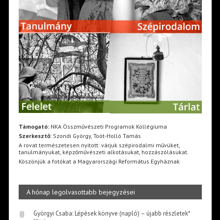
Támogató:
NKA Összművészeti Programok Kollégiuma
Szerkesztő:
Szondi György, Toót-Holló Tamás
A rovat természetesen nyitott: várjuk szépirodalmi művüket,
tanulmányukat, képzőművészeti alkotásukat, hozzászólásukat.
Köszönjük a fotókat a Magyarországi Református Egyháznak
A hónap legolvasottabb bejegyzései
Györgyi Csaba: Lépések könyve (napló) – újabb részletek*