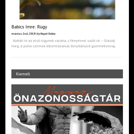
Babics Imre: Rügy
március 2nd, 2019 |
by Napút Online
Kottát írt az első rügynek valaha, s fényévvel szólt rá: ‒ Esküdj
meg, a puha szirmok kibomlásaival ősnyitányod gyermekzsivaj,
Kiemelt