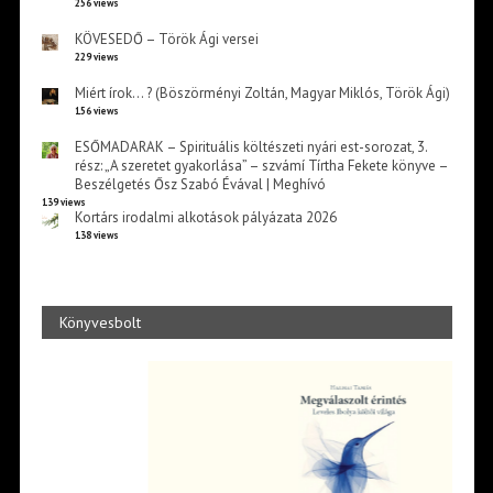
256 views
KÖVESEDŐ – Török Ági versei
229 views
Miért írok… ? (Böszörményi Zoltán, Magyar Miklós, Török Ági)
156 views
ESŐMADARAK – Spirituális költészeti nyári est-sorozat, 3.
rész: „A szeretet gyakorlása” – szvámí Tírtha Fekete könyve –
Beszélgetés Ősz Szabó Évával | Meghívó
139 views
Kortárs irodalmi alkotások pályázata 2026
138 views
Könyvesbolt