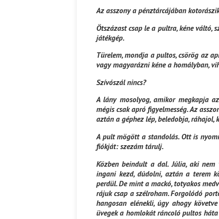
Az asszony a pénztárcájában kotorászik, 
Ispány Marietta: Szavak a fényből
Káplán Géza: Erotikai kala
Ötszázast csap le a pultra, kéne váltó, 
játékgép.
Türelem, mondja a pultos, csörög az apr
vagy magyarázni kéne a homályban, vi
Szívószál nincs?
A lány mosolyog, amikor megkapja az 
mégis csak apró figyelmesség. Az asszo
aztán a géphez lép, beledobja, ráhajol,
A pult mögött a standolás. Ott is nyom
fiókját: szezám tárulj.
Közben beindult a dal. Júlia, aki nem 
ingani kezd, dúdolni, aztán a terem kö
perdül. De mint a mackó, totyakos medve,
rájuk csap a szélroham. Forgolódó portöl
hangosan elénekli, úgy ahogy követve
üvegek a homlokát ráncoló pultos háta 