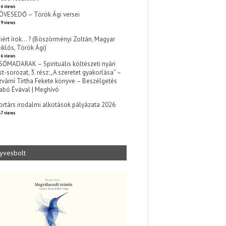
6 views
ÖVESEDŐ – Török Ági versei
9 views
iért írok… ? (Böszörményi Zoltán, Magyar
iklós, Török Ági)
6 views
SŐMADARAK – Spirituális költészeti nyári
st-sorozat, 3. rész: „A szeretet gyakorlása” –
zvámí Tírtha Fekete könyve – Beszélgetés
abó Évával | Meghívó
s
ortárs irodalmi alkotások pályázata 2026
7 views
yvesbolt