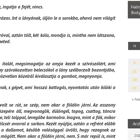
Parvathy Baul: A NAGY LELKEK DALAI.
ingatja a fejét, nincs.
Bevezetés a bául ösvénybe (Fordította:
Halm
Rideg Zsófia)
Iboly
uz
százas. Int a lányának, üljön le a sarokba, ahová nem világít
óval, aztán tölt, két kóla, mondja is, mintha nem látszana,
heted.
H
4
italát, megsimogatja az anyja kezét a szívószálért, ami
ny szórakozottan belecsókol a lány szélborzolt bozontjába,
11
 közvetlen közelről kiválasztja a gombot, megnyomja.
18
nak, s gépet, ami hosszú kattogás, nyomtatás után kilöki a
25
« fe
volt se rút, se szép, nem akar a földön járni. Az asszony
zepére áll, megvonaglik, dülöngél, topog, csattog, táncra
 teli talppal, levegőbe karmolva. Inogva, mint a fák, mikor
csér avarral a sarkon. Kezét nyújtja, aztán a refrént előbb
Arc
 a dallamot, később valósággal üvölti, hogy rezegnek az
mögött. Nem akar a földön járni, nem. S már repül is, mint
202