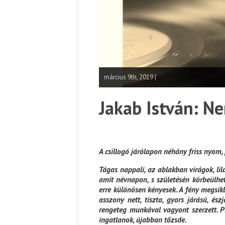
március 9th, 2019 |
Jakab István: Ne
A csillogó járólapon néhány friss nyom, 
Tágas nappali, az ablakban virágok, lila
amit névnapon, s születésén körbeülhet
erre különösen kényesek. A fény megsikl
asszony nett, tiszta, gyors járású, é
rengeteg munkával vagyont szerzett. Pi
ingatlanok, újabban tőzsde.