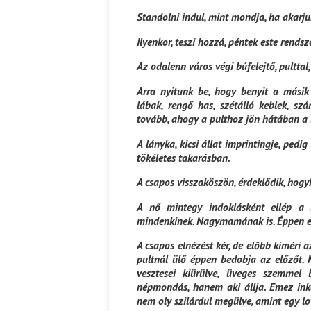
Standolni indul, mint mondja, ha akarju
Ilyenkor, teszi hozzá, péntek este rends
Az odalenn város végi búfelejtő, pulttal,
Arra nyitunk be, hogy benyit a másik 
lábak, rengő has, szétálló keblek, szá
tovább, ahogy a pulthoz jön hátában a 
A lányka, kicsi állat imprintingje, pedi
tökéletes takarásban.
A csapos visszaköszön, érdeklődik, hogyh
A nő mintegy indoklásként ellép a 
mindenkinek. Nagymamának is. Éppen elé
A csapos elnézést kér, de előbb kiméri a
pultnál ülő éppen bedobja az előzőt. M
vesztesei kiürülve, üveges szemme
népmondás, hanem aki állja. Emez inkáb
nem oly szilárdul megülve, amint egy lo