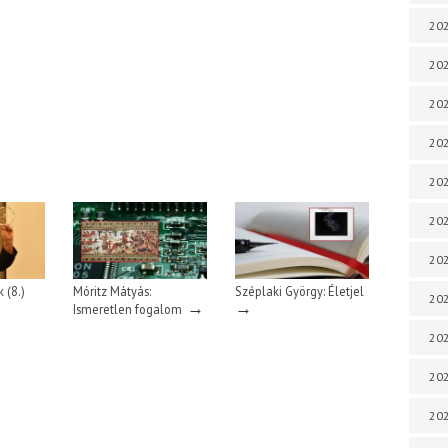
202
202
202
202
202
202
202
 (8.)
Móritz Mátyás:
Széplaki György: Életjel
202
→
→
Ismeretlen fogalom
20
20
202