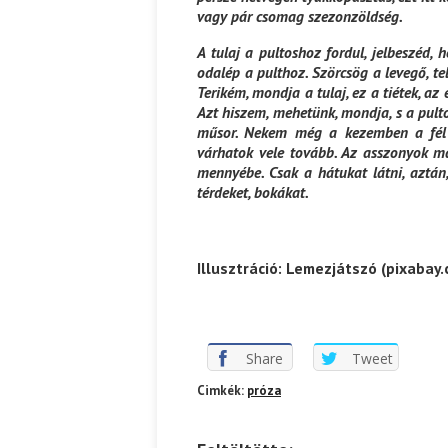
vagy pár csomag szezonzöldség.
A tulaj a pultoshoz fordul, jelbeszéd, 
odalép a pulthoz. Szörcsög a levegő, tel
Terikém, mondja a tulaj, ez a tiétek, az
Azt hiszem, mehetünk, mondja, s a pulto
műsor. Nekem még a kezemben a fél f
várhatok vele tovább. Az asszonyok má
mennyébe. Csak a hátukat látni, aztán
térdeket, bokákat.
Illusztráció: Lemezjátszó (pixabay
Share
Tweet
Cimkék:
próza