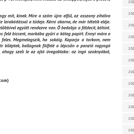
202
202
hogy mit, kinek. Mire a szám újra elfúl, az asszony zihálva
e lerakódással a tüdeje. Kérni akarna, de már tétetik eléje.
202
 előbbivel együtt rendezve van. Ő bedobja a féldecit, köhint.
s felé biccent, markába gyűri a köteg papírt. Ennyi mára a
202
eles. Megmelegszik, ha sokáig. Kaparja a torkom, nem
r kiléptek, ballagnak fölfelé a lépcsőn a panzió ragyogó
202
, ahogy szeli le az ajtó üvegablaka: az ingó szoknyákat,
202
202
.com)
202
20
20
202
202