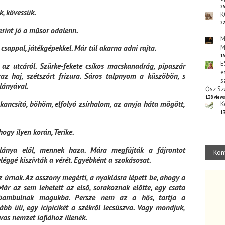
25
k, kövessük.
K
22
zerint jó a műsor odalenn.
M
 csappal, játékgépekkel. Már túl akarna adni rajta.
M
15
E
az utcáról. Szürke-fekete csíkos macskanadrág, pipaszár
e
raz haj, szétszórt frizura. Sáros talpnyom a küszöbön, s
s
lányával.
Ősz Sz
138 view
g kancsító, böhöm, elfolyó zsírhalom, az anyja háta mögött,
K
13
ogy ilyen korán, Terike.
lánya elől, mennek haza. Mára megfújták a fájrontot
Kön
ggé kiszívták a vérét. Egyébként a szokásosat.
z úrnak. Az asszony megérti, a nyaklásra lépett be, ahogy a
ár az sem lehetett az első, sorakoznak előtte, egy csata
l bambulnak magukba. Persze nem az a hős, tartja a
b üli, egy icipicikét a székről lecsúszva. Vagy mondjuk,
vas nemzet iafiához illenék.