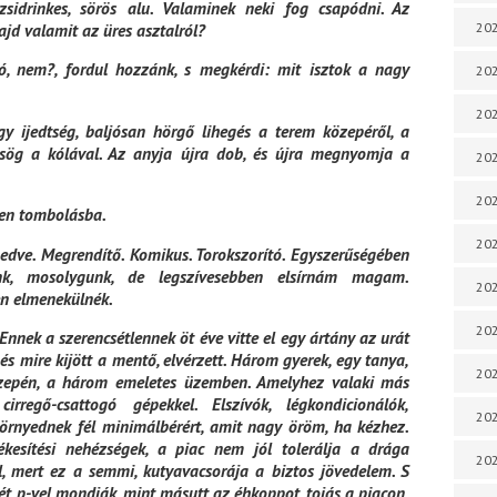
dzsidrinkes, sörös alu. Valaminek neki fog csapódni. Az
jd valamit az üres asztalról?
202
, nem?, fordul hozzánk, s megkérdi: mit isztok a nagy
202
202
gy ijedtség, baljósan hörgő lihegés a terem közepéről, a
sög a kólával. Az anyja újra dob, és újra megnyomja a
202
202
lyen tombolásba.
202
edve. Megrendítő. Komikus. Torokszorító. Egyszerűségében
nk, mosolygunk, de legszívesebben elsírnám magam.
202
en elmenekülnék.
20
Ennek a szerencsétlennek öt éve vitte el egy ártány az urát
és mire kijött a mentő, elvérzett. Három gyerek, egy tanya,
20
özepén, a három emeletes üzemben. Amelyhez valaki más
rregő-csattogó gépekkel. Elszívók, légkondicionálók,
202
örnyednek fél minimálbérért, amit nagy öröm, ha kézhez.
kesítési nehézségek, a piac nem jól tolerálja a drága
202
, mert ez a semmi, kutyavacsorája a biztos jövedelem. S
két p-vel mondják, mint másutt az éhkoppot, tojás a piacon,