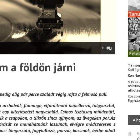
0
m a földön járni
Támog
Kollég
Szerke
A rovat
művüke
alkotá
pedig alig pár perce szaladt végig rajta a felmosó puli.
Köszön
Egyhá
 orchideák, flamingó, elfordítható napellenző, tölgyasztal,
 egy kiterjesztett nagycsalád. Csinos tisztaság mindenütt,
ik a csapokon, a tükrön sincs ujjnyom, az üvegeken por. Az
A h
szjárását se mondhatnánk lassúnak, elvégre módszeresen s
aci lángossütő, fagylaltozó, panzió, kocsmák, bérbe adott
G
ú