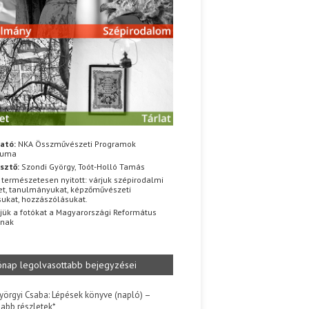
ató:
NKA Összművészeti Programok
iuma
sztő:
Szondi György, Toót-Holló Tamás
 természetesen nyitott: várjuk szépirodalmi
t, tanulmányukat, képzőművészeti
sukat, hozzászólásukat.
jük a fotókat a Magyarországi Református
znak
ónap legolvasottabb bejegyzései
yörgyi Csaba: Lépések könyve (napló) –
jabb részletek*