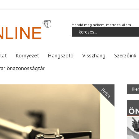
Mondd meg nékem, merre találom…
lat
Környezet
Hangszóló
Visszhang
Szerzőink
ar önazonosságtár
Kie
Próza