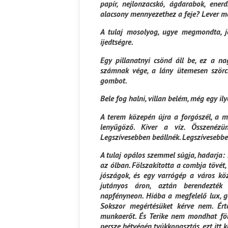
papír, nejlonzacskó, ágdarabok, ener
alacsony mennyezethez a feje? Lever ma
A tulaj mosolyog, ugye megmondta, jó
ijedtségre.
Egy pillanatnyi csönd áll be, ez a na
számnak vége, a lány ütemesen szörc
gombot.
Bele fog halni, villan belém, még egy i
A terem közepén újra a forgószél, a m
lenyűgöző. Kiver a víz. Összenézü
Legszívesebben beállnék. Legszívesebb
A tulaj opálos szemmel súgja, hadarja: 
az ólban. Fölszakította a combja tövét, 
jószágok, és egy varrógép a város k
jutányos áron, aztán berendezték ci
napfényneon. Hiába a megfelelő lux, g
Sokszor megértésüket kérve nem. Érté
munkaerőt. És Terike nem mondhat föl
persze hétvégén tyúkkopasztás, ezt itt 