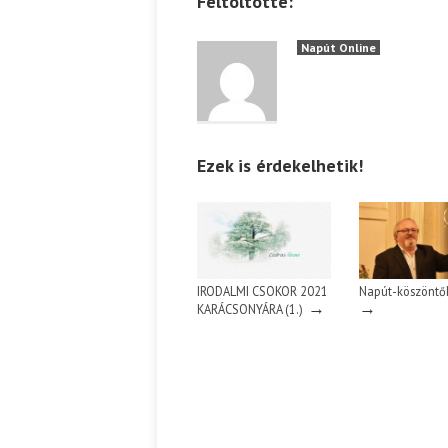
Feltöltötte:
Napút Online
Ezek is érdekelhetik!
IRODALMI CSOKOR 2021
Napút-köszöntők
→
→
KARÁCSONYÁRA (1.)