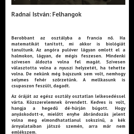
Radnai István: Felhangok
Berobbant az osztályba a francia nő. Ha
matematikát tanított, mi akkor is biológiát
tanultunk. Az angóra pulóver lágyan omlott el a
halmokon, lágyan, de mégis feszesen. Mindenki
szívesen áldozta volna fel magát. Szívesen
választotta volna a nyuszi helyzetét, ha tehette
volna. De nekünk még bajszunk sem volt, nemhogy
selymes fehér szőrzetünk. A mellkasunk is
csupaszon feszült, dagadt.
Az óráját az egész osztály osztatlan lelkesedéssel
várta. Közszerelemnek örvendett. Kedves is volt,
hangja a hegedű dé-húrján búgott. Hogy
anyáskodott-e, mielőtt enyhe ábrándozás jelent
volna meg elmondhatatlanul sokszínű, a kék
árnyalataiban játszó szemén, arra már nem
emlékszem.