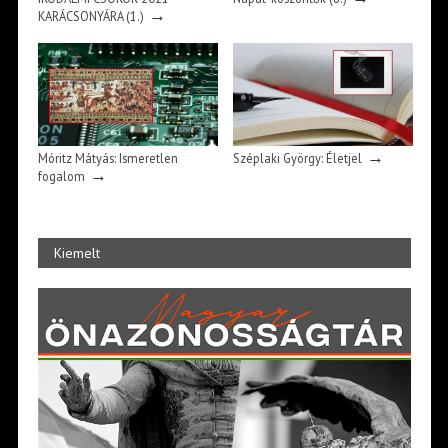
→
KARÁCSONYÁRA (1.)
→
Móritz Mátyás: Ismeretlen
Széplaki György: Életjel
→
fogalom
Kiemelt