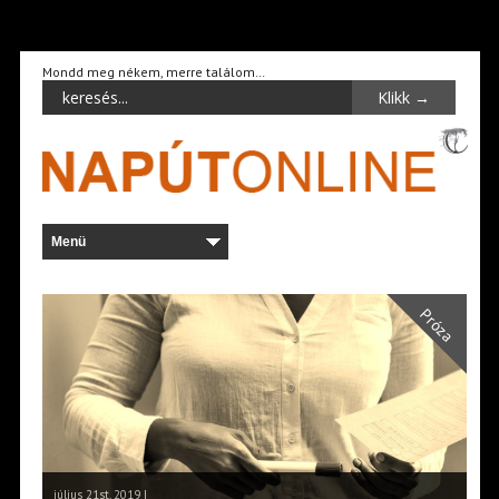
Mondd meg nékem, merre találom…
Próza
július 21st, 2019 |