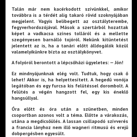
Talán már nem kacérkodott szívünkkel, amikor
továbbra is a térdét alig takaró rövid szoknyájában
megjelent. Vagyis belibegett az osztályterembe,
fegyverhordozójával. Mások a szertárból hozattak
képet a vadkacsa színes tolláról és a mellette
szegényesen barnálló tojóról. Nekünk kitüntetést
jelentett az is, ha a tanári előtt álldogálók közül
valamelyikünkre bízta az osztálykönyvet.
A folyóról berontott a lépcsőházi ügyeletes: — Jön!
Ez mindnyájunknak elég volt. Tudtuk, hogy csak ő
lehet! Akkor is, ha helyettesített. A hegedű vonója
legátóban és egy furcsa kis felütéssel dorombolt. A
felütés a végén hangzott fel, egy kis éneklő
hangsúllyal.
Óra előtt és óra után a szünetben, minden
csoportban azonos volt a téma. Előtte a várakozás,
utána a megdicsőülés. A lassan csillapodó szívverés
a francia lányhoz nem illő wagneri ritmusú és erejű
dobpergésben egyesült.