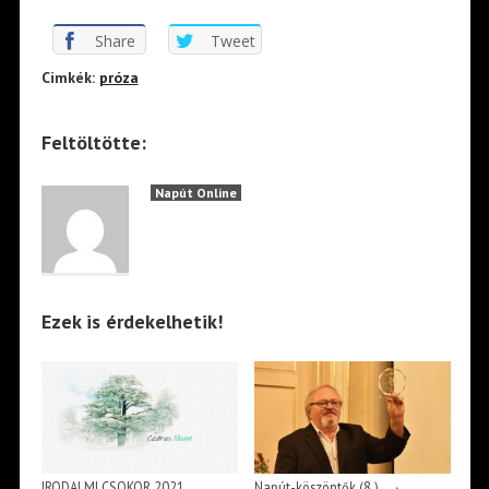
Share
Tweet
Cimkék:
próza
Feltöltötte:
Napút Online
Ezek is érdekelhetik!
→
IRODALMI CSOKOR 2021
Napút-köszöntők (8.)