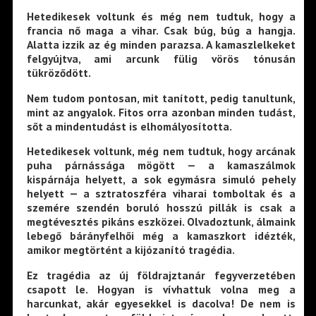
Hetedikesek voltunk és még nem tudtuk, hogy a
francia nő maga a vihar. Csak búg, búg a hangja.
Alatta izzik az ég minden parazsa. A kamaszlelkeket
felgyújtva, ami arcunk fülig vörös tónusán
tükröződött.
Nem tudom pontosan, mit tanított, pedig tanultunk,
mint az angyalok. Fitos orra azonban minden tudást,
sőt a mindentudást is elhomályosította.
Hetedikesek voltunk, még nem tudtuk, hogy arcának
puha párnássága mögött — a kamaszálmok
kispárnája helyett, a sok egymásra simuló pehely
helyett — a sztratoszféra viharai tomboltak és a
szemére szendén boruló hosszú pillák is csak a
megtévesztés pikáns eszközei. Olvadoztunk, álmaink
lebegő bárányfelhői még a kamaszkort idézték,
amikor megtörtént a kijózanító tragédia.
Ez tragédia az új földrajztanár fegyverzetében
csapott le. Hogyan is vívhattuk volna meg a
harcunkat, akár egyesekkel is dacolva! De nem is