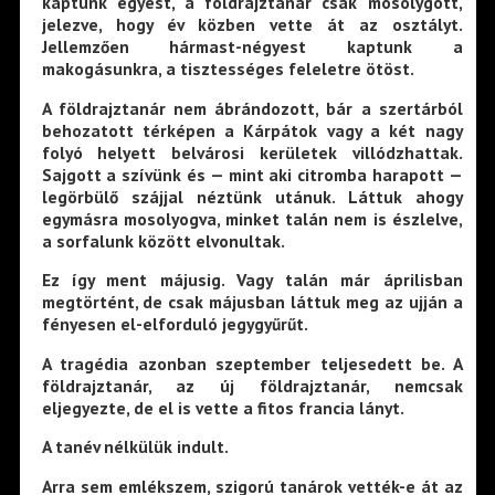
kaptunk egyest, a földrajztanár csak mosolygott,
jelezve, hogy év közben vette át az osztályt.
Jellemzően hármast-négyest kaptunk a
makogásunkra, a tisztességes feleletre ötöst.
A földrajztanár nem ábrándozott, bár a szertárból
behozatott térképen a Kárpátok vagy a két nagy
folyó helyett belvárosi kerületek villódzhattak.
Sajgott a szívünk és — mint aki citromba harapott —
legörbülő szájjal néztünk utánuk. Láttuk ahogy
egymásra mosolyogva, minket talán nem is észlelve,
a sorfalunk között elvonultak.
Ez így ment májusig. Vagy talán már áprilisban
megtörtént, de csak májusban láttuk meg az ujján a
fényesen el-elforduló jegygyűrűt.
A tragédia azonban szeptember teljesedett be. A
földrajztanár, az új földrajztanár, nemcsak
eljegyezte, de el is vette a fitos francia lányt.
A tanév nélkülük indult.
Arra sem emlékszem, szigorú tanárok vették-e át az