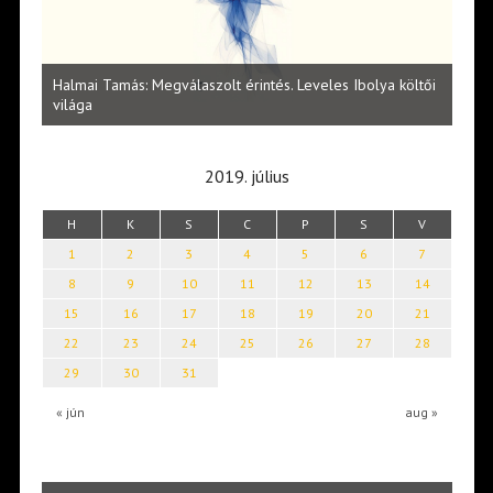
l
Halmai Tamás: Megválaszolt érintés. Leveles Ibolya költői
Laka
világa
2019. július
H
K
S
C
P
S
V
1
2
3
4
5
6
7
8
9
10
11
12
13
14
15
16
17
18
19
20
21
22
23
24
25
26
27
28
29
30
31
« jún
aug »