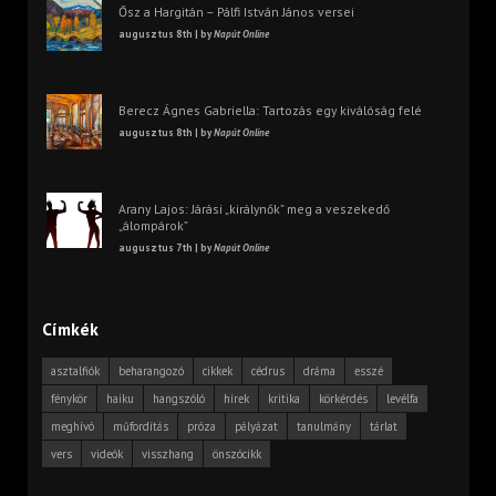
Ősz a Hargitán – Pálfi István János versei
augusztus 8th | by
Napút Online
Berecz Ágnes Gabriella: Tartozás egy kiválóság felé
augusztus 8th | by
Napút Online
Arany Lajos: Járási „királynők” meg a veszekedő
„álompárok”
augusztus 7th | by
Napút Online
Címkék
asztalfiók
beharangozó
cikkek
cédrus
dráma
esszé
fénykör
haiku
hangszóló
hírek
kritika
körkérdés
levélfa
meghívó
műfordítás
próza
pályázat
tanulmány
tárlat
vers
videók
visszhang
önszócikk