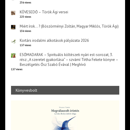
256 views
KÖVESEDŐ – Török Ági versei
225 views
Miért írok… ? (Böszörményi Zoltán, Magyar Miklós, Török Ági)
156 views
Kortárs irodalmi alkotások pályázata 2026
137 views
ESŐMADARAK – Spirituális költészeti nyári est-sorozat, 3.
rész: „A szeretet gyakorlása” – szvámí Tírtha Fekete könyve –
Beszélgetés Ősz Szabó Évával | Meghívó
137 views
Könyvesbolt