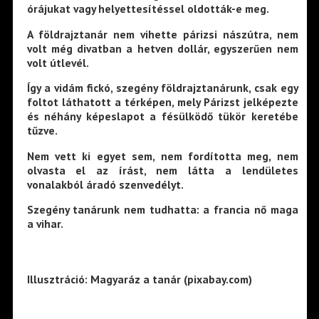
órájukat vagy helyettesítéssel oldották-e meg.
A földrajztanár nem vihette párizsi nászútra, nem
volt még divatban a hetven dollár, egyszerűen nem
volt útlevél.
Így a vidám fickó, szegény földrajztanárunk, csak egy
foltot láthatott a térképen, mely Párizst jelképezte
és néhány képeslapot a fésülködő tükör keretébe
tűzve.
Nem vett ki egyet sem, nem fordította meg, nem
olvasta el az írást, nem látta a lendületes
vonalakból áradó szenvedélyt.
Szegény tanárunk nem tudhatta: a francia nő maga
a vihar.
Illusztráció: Magyaráz a tanár (pixabay.com)