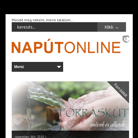
Mondd meg nékem, merre találom…
Forráskút
november 6th, 2020 |