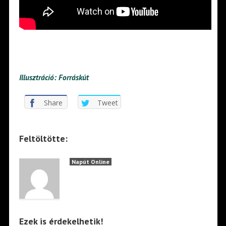
Illusztráció: Forráskút
Share
Tweet
Feltöltötte:
Napút Online
Ezek is érdekelhetik!