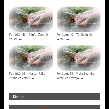
Forráskút 41. – Bánfai Zsolt és
Forráskút 40. – Török Ági és
→
→
versei
versei
Forráskút 39. – Marton Réka
Forráskút 38. – Viola Szandra
→
→
Zsófia és versei
versei és prózája
Kiemelt