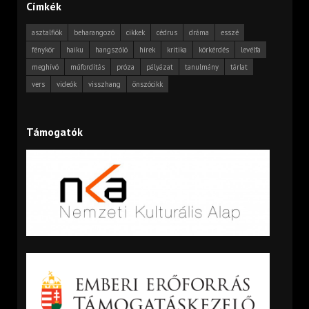
Címkék
asztalfiók
beharangozó
cikkek
cédrus
dráma
esszé
fénykör
haiku
hangszóló
hírek
kritika
körkérdés
levélfa
meghívó
műfordítás
próza
pályázat
tanulmány
tárlat
vers
videók
visszhang
önszócikk
Támogatók