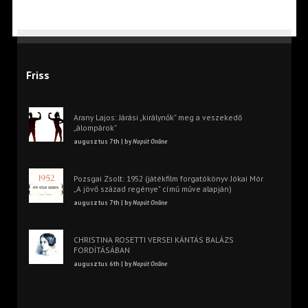
Friss
Arany Lajos: Járási „királynők” meg a veszekedő
„álompárok”
augusztus 7th | by
Napút Online
Pozsgai Zsolt: 1952 (játékfilm forgatókönyv Jókai Mór
„A jövő század regénye” című műve alapján)
augusztus 7th | by
Napút Online
CHRISTINA ROSETTI VERSEI KÁNTÁS BALÁZS
FORDÍTÁSÁBAN
augusztus 6th | by
Napút Online