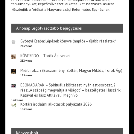
tanulmányukat, képzőművészeti alkotásukat, hozzászólásukat.
Köszönjük a fotókat a Magyarországi Református Egyháznak
A hónap legolvasottabb bejegyzései
Györgyi Csaba: Lépések könyve (napló) – újabb részletek*
256 views
KÖVESEDŐ – Török Ági versei
212 views
Miért írok… ? (Böszörményi Zoltán, Magyar Miklós, Török Ági)
183 views
ESŐMADARAK – Spirituális költészeti nyári est-sorozat, 2.
rész: „A szépség megváltja a világot” – beszélgetés Huszárik
Katával és Jász Attilával | Meghívó
149 views
Kortárs irodalmi alkotások pályázata 2026
136 views
Könyvesbolt