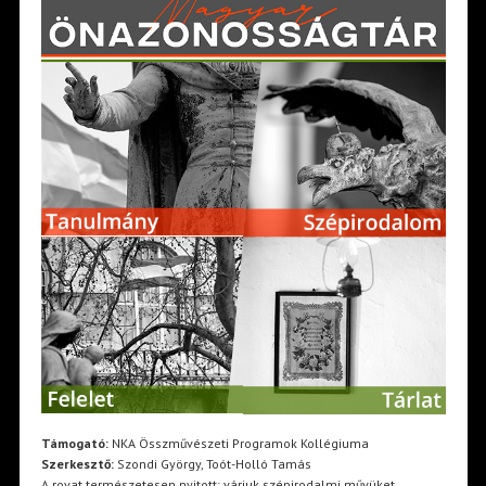
Támogató:
NKA Összművészeti Programok Kollégiuma
Szerkesztő:
Szondi György, Toót-Holló Tamás
A rovat természetesen nyitott: várjuk szépirodalmi művüket,