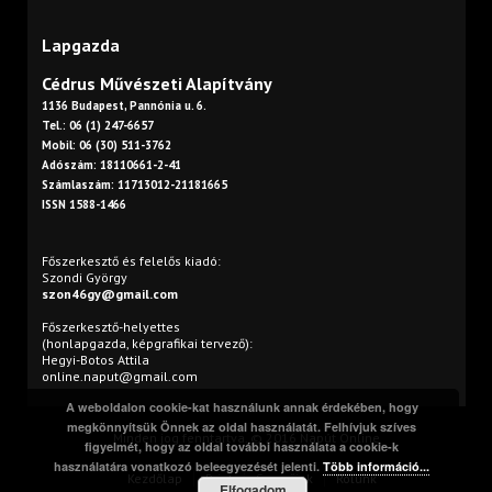
Lapgazda
Cédrus Művészeti Alapítvány
1136 Budapest, Pannónia u. 6.
Tel.: 06 (1) 247-6657
Mobil: 06 (30) 511-3762
Adószám: 18110661-2-41
Számlaszám: 11713012-21181665
ISSN 1588-1466
Főszerkesztő és felelős kiadó:
Szondi György
szon46gy@gmail.com
Főszerkesztő-helyettes
(honlapgazda, képgrafikai tervező):
Hegyi-Botos Attila
online.naput@gmail.com
A weboldalon cookie-kat használunk annak érdekében, hogy
megkönnyítsük Önnek az oldal használatát. Felhívjuk szíves
Minden jog fenntartva. © 2016 Napút Online
figyelmét, hogy az oldal további használata a cookie-k
használatára vonatkozó beleegyezését jelenti.
Több információ...
Kezdőlap
Print
Szerzőink
Rólunk
Elfogadom