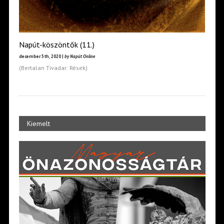
Napút-köszöntők (11.)
december 5th, 2020 |
by Napút Online
(Bertalan Tivadar: Rések)
Kiemelt