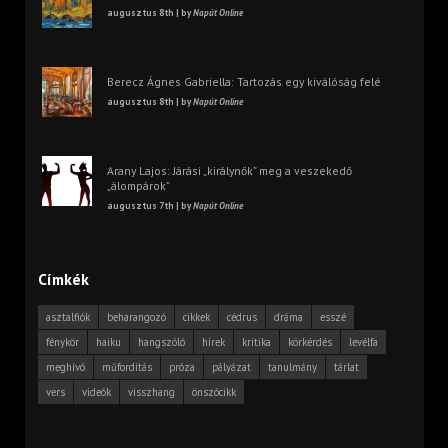
augusztus 8th | by
Napút Online
Berecz Ágnes Gabriella: Tartozás egy kiválóság felé
augusztus 8th | by
Napút Online
Arany Lajos: Járási „királynők” meg a veszekedő
„álompárok”
augusztus 7th | by
Napút Online
Címkék
asztalfiók
beharangozó
cikkek
cédrus
dráma
esszé
fénykör
haiku
hangszóló
hírek
kritika
körkérdés
levélfa
meghívó
műfordítás
próza
pályázat
tanulmány
tárlat
vers
videók
visszhang
önszócikk