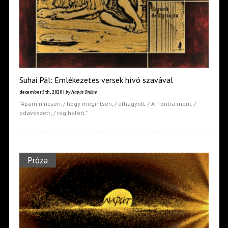
Suhai Pál: Emlékezetes versek hívó szavával
december 5th, 2020 |
by Napút Online
"Apám nincsen, / hogy megintsen, / elhagyott. / A frontra ment, /
odaveszett; / rég halott."
Próza