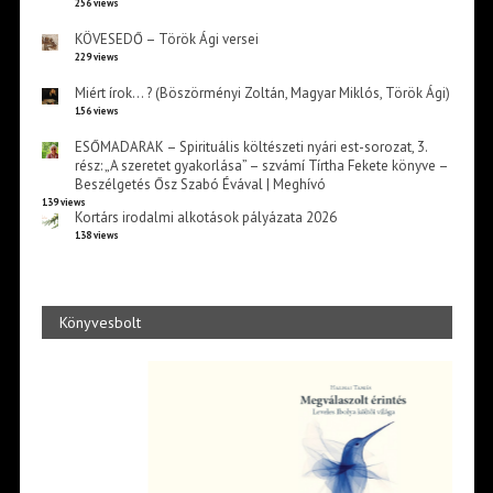
256 views
KÖVESEDŐ – Török Ági versei
229 views
Miért írok… ? (Böszörményi Zoltán, Magyar Miklós, Török Ági)
156 views
ESŐMADARAK – Spirituális költészeti nyári est-sorozat, 3.
rész: „A szeretet gyakorlása” – szvámí Tírtha Fekete könyve –
Beszélgetés Ősz Szabó Évával | Meghívó
139 views
Kortárs irodalmi alkotások pályázata 2026
138 views
Könyvesbolt