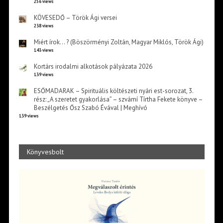
256 views
KÖVESEDŐ – Török Ági versei
238 views
Miért írok… ? (Böszörményi Zoltán, Magyar Miklós, Török Ági)
143 views
Kortárs irodalmi alkotások pályázata 2026
139 views
ESŐMADARAK – Spirituális költészeti nyári est-sorozat, 3.
rész: „A szeretet gyakorlása” – szvámí Tírtha Fekete könyve –
Beszélgetés Ősz Szabó Évával | Meghívó
139 views
Könyvesbolt