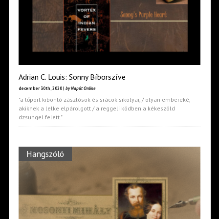
Adrian C. Louis: Sonny Bíborszíve
december 30th, 2020 |
by Napút Online
"a lőport kibontó zászlósok és srácok sikolyai, / olyan embereké,
akiknek a lelke elpárolgott / a reggeli ködben a kékeszöld
dzsungel felett."
Hangszóló