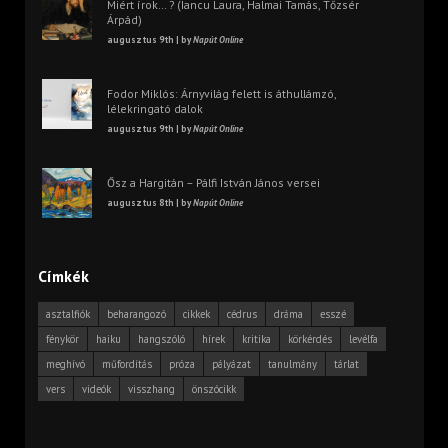
Miért írok… ? (Iancu Laura, Halmai Tamás, Tőzsér
Árpád)
augusztus 9th | by
Napút Online
Fodor Miklós: Árnyvilág felett is áthullámzó,
lélekringató dalok
augusztus 9th | by
Napút Online
Ősz a Hargitán – Pálfi István János versei
augusztus 8th | by
Napút Online
Címkék
asztalfiók
beharangozó
cikkek
cédrus
dráma
esszé
fénykör
haiku
hangszóló
hírek
kritika
körkérdés
levélfa
meghívó
műfordítás
próza
pályázat
tanulmány
tárlat
vers
videók
visszhang
önszócikk