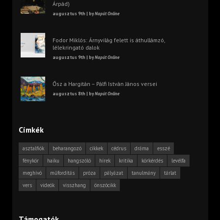
Árpád)
augusztus 9th | by
Napút Online
Fodor Miklós: Árnyvilág felett is áthullámzó,
lélekringató dalok
augusztus 9th | by
Napút Online
Ősz a Hargitán – Pálfi István János versei
augusztus 8th | by
Napút Online
Címkék
asztalfiók
beharangozó
cikkek
cédrus
dráma
esszé
fénykör
haiku
hangszóló
hírek
kritika
körkérdés
levélfa
meghívó
műfordítás
próza
pályázat
tanulmány
tárlat
vers
videók
visszhang
önszócikk
Támogatók