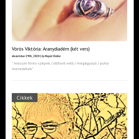
Vörös Viktória: Aranydiadém (két vers)
december 29th, 2020 |
by Napút Online
" messze híres-szépek / otthont vető / megágyazó / puha
menedékek"
Cikkek