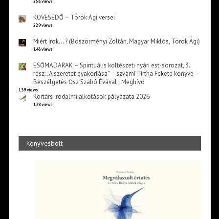
256 views
KÖVESEDŐ – Török Ági versei
229 views
Miért írok… ? (Böszörményi Zoltán, Magyar Miklós, Török Ági)
143 views
ESŐMADARAK – Spirituális költészeti nyári est-sorozat, 3.
rész: „A szeretet gyakorlása” – szvámí Tírtha Fekete könyve –
Beszélgetés Ősz Szabó Évával | Meghívó
139 views
Kortárs irodalmi alkotások pályázata 2026
138 views
Könyvesbolt