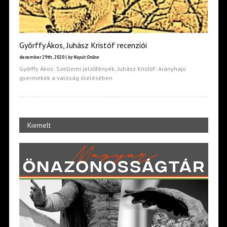
Győrffy Ákos, Juhász Kristóf recenziói
december 29th, 2020 |
by Napút Online
Győrffy Ákos: Szellemi jelzőfények; Juhász Kristóf: Aranyhajú
gyermekek a valóság ölelésében
Kiemelt