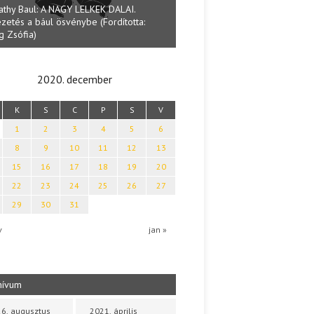
athy Baul: A NAGY LELKEK DALAI.
zetés a bául ösvénybe (Fordította:
Halmai Tamás: Megválaszolt ér
g Zsófia)
Ibolya költői világa
2020. december
K
S
C
P
S
V
1
2
3
4
5
6
8
9
10
11
12
13
15
16
17
18
19
20
22
23
24
25
26
27
29
30
31
v
jan »
hívum
6. augusztus
2021. április