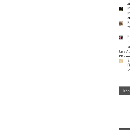
25
M
M
21
K
20
E
e
v
Jász At
193 view
Z
F
14
Kön