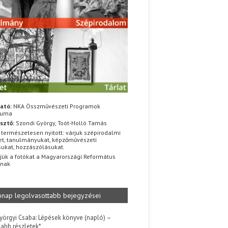
ató:
NKA Összművészeti Programok
iuma
sztő:
Szondi György, Toót-Holló Tamás
 természetesen nyitott: várjuk szépirodalmi
t, tanulmányukat, képzőművészeti
sukat, hozzászólásukat.
jük a fotókat a Magyarországi Református
znak
ónap legolvasottabb bejegyzései
yörgyi Csaba: Lépések könyve (napló) –
jabb részletek*