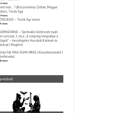
6 views
iért írok… ? (Böszörményi Zoltán, Magyar
iklós, Török Ági)
9 views
ÖVESEDŐ – Török Ági versei
5 views
SŐMADARAK – Spirituális költészeti nyári
st-sorozat, 2. rész: „A szépség megváltja a
ilágot” – beszélgetés Huszárik Katával és
tilával | Meghívó
s
öldy Pál: MAG ÁLMA VIRÁG | Könyvbemutató |
ilmfelvétel
0 views
yvesbolt