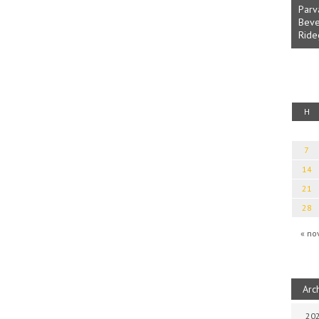
Parv
Beve
Ride
fényből
Káplán Géza: Erotikai kalauz
H
7
14
21
28
« no
Arc
202