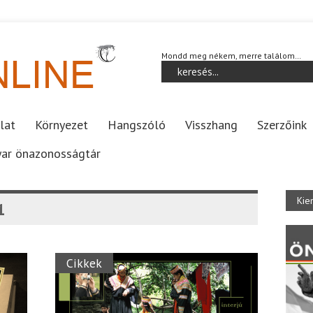
Mondd meg nékem, merre találom…
lat
Környezet
Hangszóló
Visszhang
Szerzőink
ar önazonosságtár
Kie
1
Cikkek