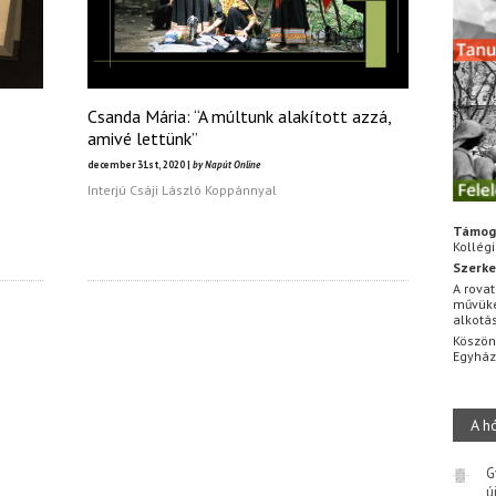
Csanda Mária: “A múltunk alakított azzá,
amivé lettünk”
december 31st, 2020 |
by Napút Online
Interjú Csáji László Koppánnyal
Támog
Kollég
Szerke
A rovat
művüke
alkotá
Köszön
Egyhá
A h
G
ú