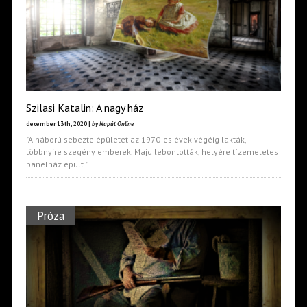
Szilasi Katalin: A nagy ház
december 13th, 2020 |
by Napút Online
"A háború sebezte épületet az 1970-es évek végéig lakták,
többnyire szegény emberek. Majd lebontották, helyére tízemeletes
panelház épült."
Próza