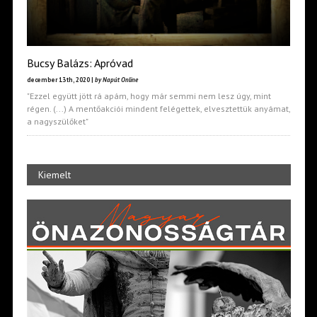
Bucsy Balázs: Apróvad
december 13th, 2020 |
by Napút Online
"Ezzel együtt jött rá apám, hogy már semmi nem lesz úgy, mint
régen. (...) A mentőakciói mindent felégettek, elvesztettük anyámat,
a nagyszülőket"
Kiemelt