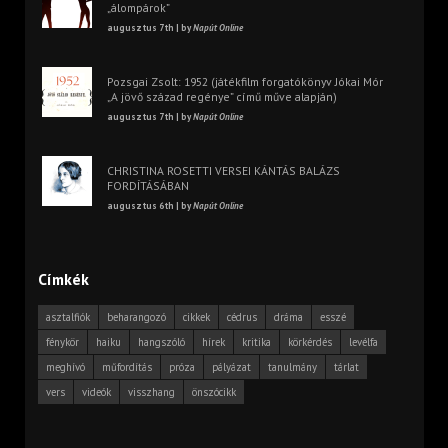
„álompárok”
augusztus 7th | by
Napút Online
Pozsgai Zsolt: 1952 (játékfilm forgatókönyv Jókai Mór
„A jövő század regénye” című műve alapján)
augusztus 7th | by
Napút Online
CHRISTINA ROSETTI VERSEI KÁNTÁS BALÁZS
FORDÍTÁSÁBAN
augusztus 6th | by
Napút Online
Címkék
asztalfiók
beharangozó
cikkek
cédrus
dráma
esszé
fénykör
haiku
hangszóló
hírek
kritika
körkérdés
levélfa
meghívó
műfordítás
próza
pályázat
tanulmány
tárlat
vers
videók
visszhang
önszócikk