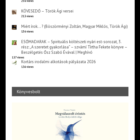
256 views
KÖVESEDŐ – Török Ági versei
213 views
Miért írok… ? (Böszörményi Zoltán, Magyar Miklós, Török Ági)
156 views
ESŐMADARAK – Spirituális költészeti nyári est-sorozat, 3.
rész: „A szeretet gyakorlása” – szvámí Tírtha Fekete könyve –
Beszélgetés Ősz Szabó Évával | Meghívó
137 views
Kortárs irodalmi alkotások pályázata 2026
136 views
Könyvesbolt