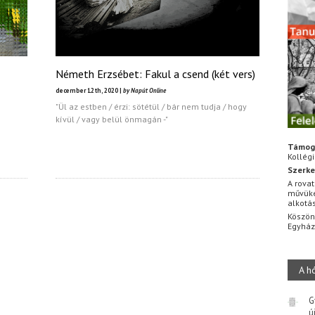
Németh Erzsébet: Fakul a csend (két vers)
december 12th, 2020 |
by Napút Online
"Ül az estben / érzi: sötétül / bár nem tudja / hogy
kívül / vagy belül önmagán -"
Támog
Kollég
Szerke
A rovat
művüke
alkotá
Köszön
Egyhá
A h
G
ú