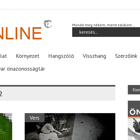
Mondd meg nékem, merre találom…
lat
Környezet
Hangszóló
Visszhang
Szerzőink
ar önazonosságtár
Kie
2
Vers