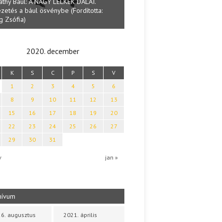
Lakatos Fleisz Katalin: Vas
Halmai Tamás: Megválaszolt érintés. Leveles
Sárszegen
Ibolya költői világa
2020. december
K
S
C
P
S
V
1
2
3
4
5
6
8
9
10
11
12
13
15
16
17
18
19
20
22
23
24
25
26
27
29
30
31
v
jan »
hívum
6. augusztus
2021. április