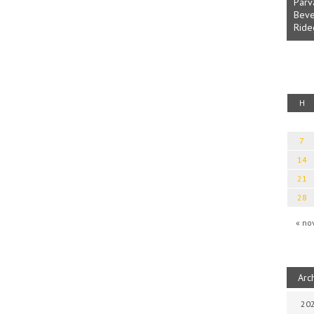
Parvathy Baul: A NAGY LELKEK DALAI.
Bevezetés a bául ösvénybe (Fordította:
Rideg Zsófia)
kalauz
H
7
14
21
28
« no
Arc
202