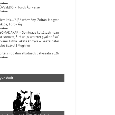
6 views
ÖVESEDŐ – Török Ági versei
3 views
iért írok… ? (Böszörményi Zoltán, Magyar
iklós, Török Ági)
6 views
SŐMADARAK – Spirituális költészeti nyári
st-sorozat, 3. rész: „A szeretet gyakorlása” –
zvámí Tírtha Fekete könyve – Beszélgetés
abó Évával | Meghívó
s
ortárs irodalmi alkotások pályázata 2026
6 views
yvesbolt