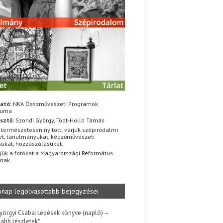
ató:
NKA Összművészeti Programok
iuma
sztő:
Szondi György, Toót-Holló Tamás
 természetesen nyitott: várjuk szépirodalmi
t, tanulmányukat, képzőművészeti
sukat, hozzászólásukat.
jük a fotókat a Magyarországi Református
znak
ónap legolvasottabb bejegyzései
yörgyi Csaba: Lépések könyve (napló) –
jabb részletek*