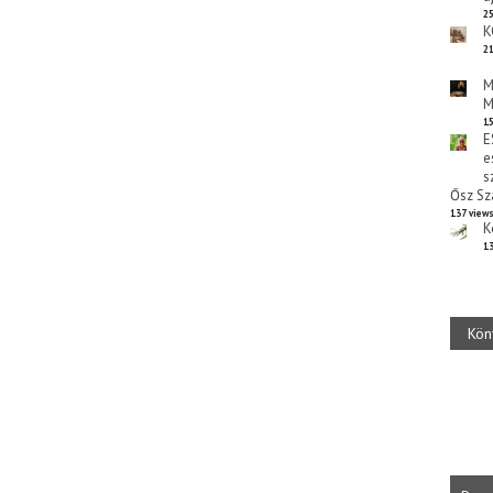
25
K
21
M
M
15
E
e
s
Ősz Sz
137 view
K
13
Kön