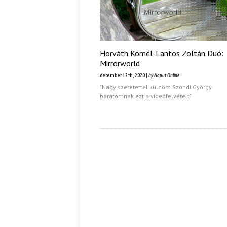
Horváth Kornél-Lantos Zoltán Duó:
Mirrorworld
december 12th, 2020 |
by Napút Online
"Nagy szeretettel küldöm Szondi György
barátomnak ezt a videófelvételt"