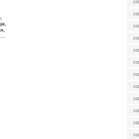
202
202
,
ja,
202
án,
 …
202
202
202
202
202
20
20
202
202