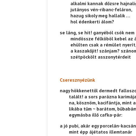
——–
alkalmi kannak dőzsre hajnali
——–
jutányos vén-ribanc-feláron,
Ispány Marietta: Szavak a fényből
Káplán Géza: Erotikai kala
——–
hazug sikoly meg hallalik …
——–
hol édenkerti álom?
se láng, se hit! ganyéból csók nem 
——–
mindössze félköböl kebel az 
——–
ehülten csak a rémület nyerít
——–
a kaszakőjit! szánjam? száno
——–
szétpöckölt asszonytérdeit
Cseresznyézünk
nagy hökkenettől dermedt fallos
——-
talált! a sors parázna karimája
——-
na, kösznöm, kacifántja, mint
——-
likába tűm ~ barátom, bűbabá
——-
egymásba illő cafka-pár:
a jó pubi, akár egy porcelán-kacsán
——-
mint épp ájétatos illemtanár