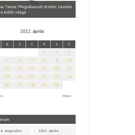
Lakatos Fleisz Katalin: Vasárna
ai Tamás: Megválaszolt érintés. Leveles
Sárszegen
a költői világa
2022. április
K
S
C
P
S
V
1
2
3
5
6
7
8
9
10
12
13
14
15
16
17
19
20
21
22
23
24
26
27
28
29
30
rc
máj »
hívum
6. augusztus
2021. április