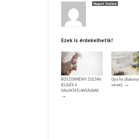
Napút Online
Ezek is érdekelhetik!
BÖSZÖRMÉNYI ZOLTÁN:
Újra hó (Bakonyi
→
JELIGÉK A
versei)
HALHATATLANSÁGNAK
→