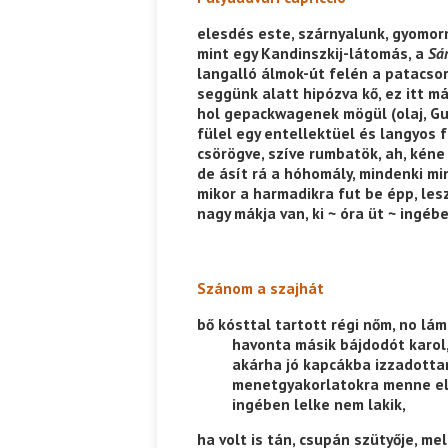
elesdés este, szárnyalunk, gyomor
mint egy Kandinszkij-látomás, a
Sár
langalló álmok-út felén a patacsor
seggünk alatt hipózva kő, ez itt már 
hol gepackwagenek mögül (olaj, 
fülel egy entellektüel és langyos f
csörögve, szíve rumbatök, ah, kéne
de ásít rá a hóhomály, mindenki mi
mikor a harmadikra fut be épp, les
nagy mákja van, ki ~ óra üt ~ ingébe
Szánom a szajhát
bő kósttal tartott régi nőm, no lá
——–
havonta másik bájdodót karol,
——–
akárha jó kapcákba izzadotta
——–
menetgyakorlatokra menne el
——–
ingében lelke nem lakik,
ha volt is tán, csupán szütyője, mel