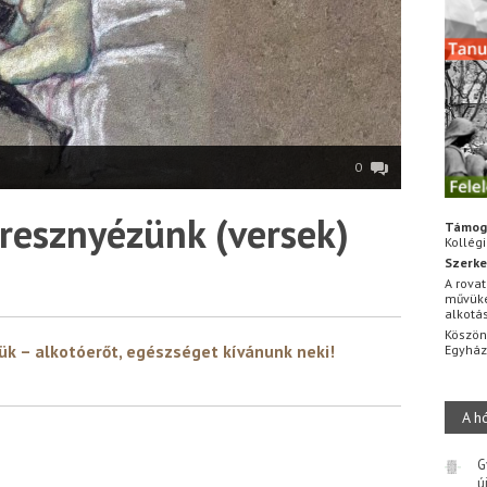
0
resznyézünk (versek)
Támog
Kollég
Szerke
A rovat
művüke
alkotá
Köszön
ük – alkotóerőt, egészséget kívánunk neki!
Egyhá
A h
G
ú