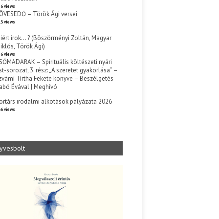
6 views
ÖVESEDŐ – Török Ági versei
3 views
iért írok… ? (Böszörményi Zoltán, Magyar
iklós, Török Ági)
6 views
SŐMADARAK – Spirituális költészeti nyári
st-sorozat, 3. rész: „A szeretet gyakorlása” –
zvámí Tírtha Fekete könyve – Beszélgetés
abó Évával | Meghívó
s
ortárs irodalmi alkotások pályázata 2026
6 views
yvesbolt