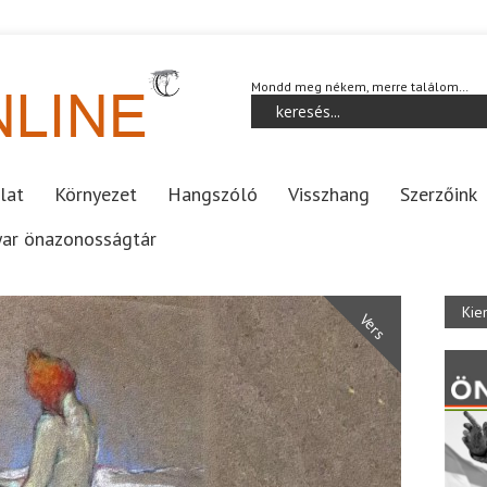
Mondd meg nékem, merre találom…
lat
Környezet
Hangszóló
Visszhang
Szerzőink
ar önazonosságtár
Kie
Vers