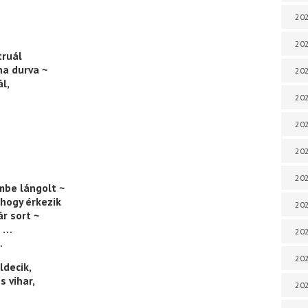
202
202
truál
ha durva ~
202
l,
202
202
202
202
be lángolt ~
’hogy érkezik
20
r sort ~
g …
20
…
202
ldecik,
 vihar,
202