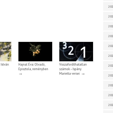
202
202
202
202
202
202
 István
Hajnal Éva: Olvadó,
Visszafordíthatatlan
202
Episztola, reményben
számok – Ispány
→
→
Marietta versei
202
20
20
202