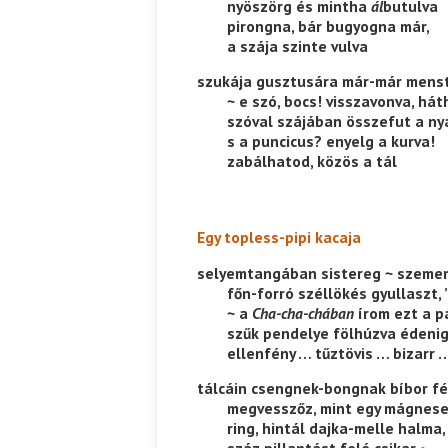
——-
nyöszörg és mintha
ál
butulva
——-
pirongna, bár bugyogna már,
——-
a szája szinte vulva
szukája gusztusára már-már mens
——-
~ e szó, bocs! visszavonva, hát
——-
szóval szájában összefut a nyá
——-
s a puncicus? enyelg a kurva!
——-
zabálhatod, közös a tál
Egy topless-pipi kacaja
selyemtangában sistereg ~ szemem
——-
főn-forró széllökés gyullaszt, 
——-
~ a
Cha-cha-chában
írom ezt a pá
——-
szűk pendelye fölhúzva édeni
——-
ellenfény … tűztövis … bizarr 
tálcáin csengnek-bongnak bíbor fé
——-
megvesszőz, mint egy mágneses
——-
ring, hintál dajka-melle halma,