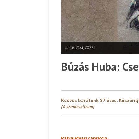
április 21st, 2022 |
Búzás Huba: Cse
Kedves barátunk 87 éves. Köszöntj
(A szerkesztőség)
Pályaudvari capriccio