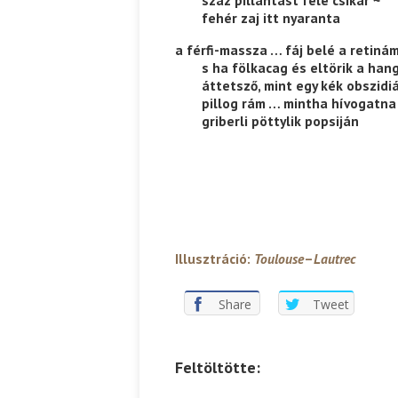
——-
száz pillantást felé csikar ~
——-
fehér zaj itt nyaranta
a férfi-massza … fáj belé a retinám
——-
s ha fölkacag és eltörik a hang
——-
áttetsző, mint egy kék obszidi
——-
pillog rám … mintha hívogatna
——-
griberli pöttylik popsiján
Illusztráció:
Toulouse
–
Lautrec
Share
Tweet
Feltöltötte: