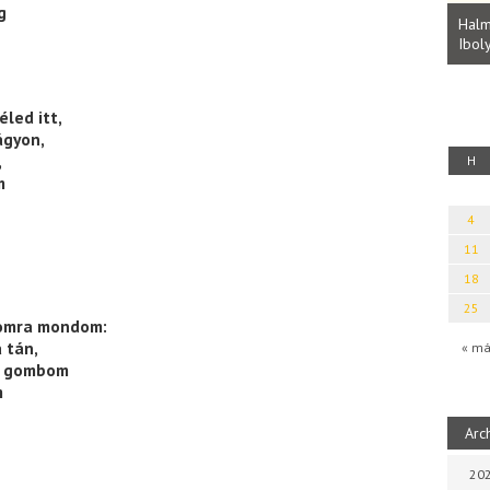
Parvathy Baul: A NAGY LELKEK DALAI.
g
Bevezetés a bául ösvénybe (Fordította:
Halm
Rideg Zsófia)
Iboly
uz
éled itt,
ágyon,
,
H
m
4
11
18
25
zomra mondom:
 tán,
« má
 a gombom
m
Arc
202