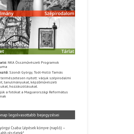
ató:
NKA Összművészeti Programok
iuma
sztő:
Szondi György, Toót-Holló Tamás
 természetesen nyitott: várjuk szépirodalmi
t, tanulmányukat, képzőművészeti
sukat, hozzászólásukat.
jük a fotókat a Magyarországi Református
znak
ónap legolvasottabb bejegyzései
yörgyi Csaba: Lépések könyve (napló) –
jabb részletek*