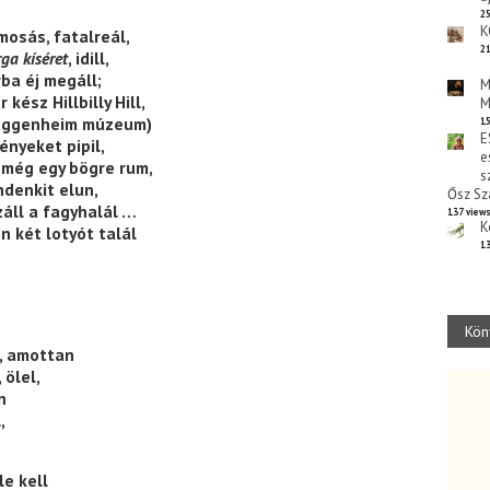
25
K
mosás, fatalreál,
21
ga kíséret
, idill,
ba éj megáll;
M
kész Hillbilly Hill,
M
Guggenheim múzeum)
15
E
ényeket pipil,
e
 még egy bögre rum,
s
ndenkit elun,
Ősz Sz
záll a fagyhalál …
137 view
K
n két lotyót talál
13
Kön
m, amottan
 ölel,
n
,
le kell