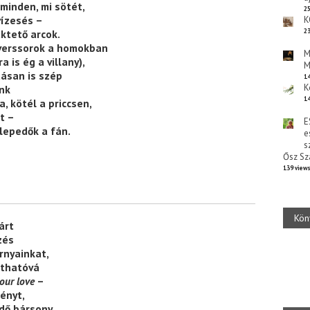
minden, mi sötét,
25
vízesés –
K
ktető arcok.
23
 verssorok a homokban
M
a is ég a villany),
M
ásan is szép
14
K
ünk
14
a, kötél a priccsen,
t –
E
lepedők a fán.
e
s
Ősz Sz
139 view
Kön
árt
zés
árnyainkat,
áthatóvá
our love
–
fényt,
edő bársony