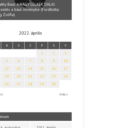
athy Baul: A NAGY LELKEK DALAI.
zetés a bául ösvénybe (Fordította:
Halmai Tamás: Megválaszolt ér
g Zsófia)
Ibolya költői világa
2022. április
K
S
C
P
S
V
1
2
3
5
6
7
8
9
10
12
13
14
15
16
17
19
20
21
22
23
24
26
27
28
29
30
rc
máj »
hívum
6. augusztus
2021. április