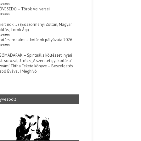
6 views
ÖVESEDŐ – Török Ági versei
8 views
iért írok… ? (Böszörményi Zoltán, Magyar
iklós, Török Ági)
3 views
ortárs irodalmi alkotások pályázata 2026
0 views
SŐMADARAK – Spirituális költészeti nyári
st-sorozat, 3. rész: „A szeretet gyakorlása” –
zvámí Tírtha Fekete könyve – Beszélgetés
abó Évával | Meghívó
s
yvesbolt