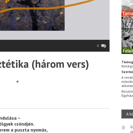
0
ztétika (három vers)
Támog
Kollég
Szerke
A rovat
*
művüke
alkotá
Köszön
Egyhá
A h
ndulása –
ölgyek csöndjén.
G
terem a puszta nyomás,
ú