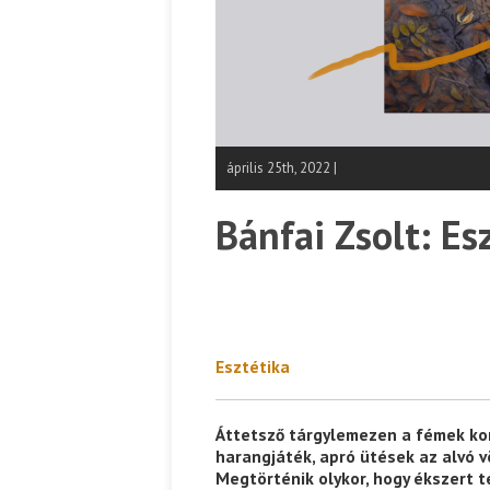
április 25th, 2022 |
Bánfai Zsolt: Es
Esztétika
Áttetsző tárgylemezen a fémek ko
harangjáték, apró ütések az alvó v
Megtörténik olykor, hogy ékszert 