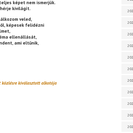
teljes képet nem ismerjük.
rje kivilágít.
202
alálkozom veled,
202
ől, képesek felidézni
elmet,
202
éma ellenállását,
ndent, ami eltűnik,
202
202
202
202
közlésre kiválasztott alkotója
20
20
202
202