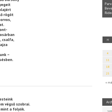
Parv
yegeit
Beve
olajért
Ride
fényből
Káplán Géza: Erotikai kalauz
lő rögöt
orvos,
at.
ont-
kosárban
 csalfa,
H
ajza
4
tunk –
esésben.
11
18
25
« má
esteink
Arc
em végső szobrai.
mint a folyók.
202