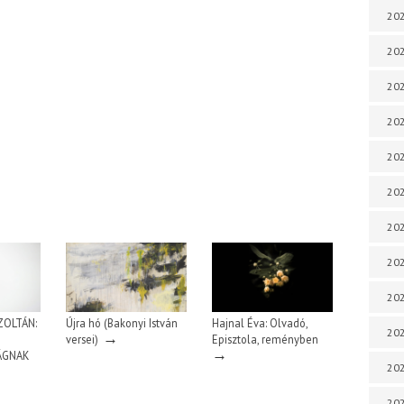
202
202
202
202
202
202
202
202
20
OLTÁN:
Újra hó (Bakonyi István
Hajnal Éva: Olvadó,
20
→
versei)
Episztola, reményben
→
ÁGNAK
202
202