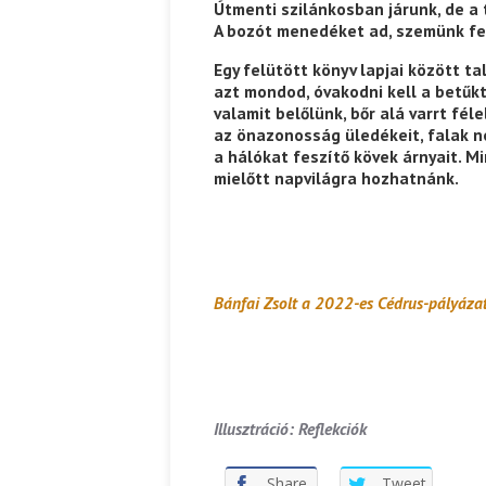
Útmenti szilánkosban járunk, de a 
A bozót menedéket ad, szemünk fehé
Egy felütött könyv lapjai között t
azt mondod, óvakodni kell a betűkt
valamit belőlünk, bőr alá varrt fél
az önazonosság üledékeit, falak n
a hálókat feszítő kövek árnyait. Mi
mielőtt napvilágra hozhatnánk.
Bánfai Zsolt a 2022-es Cédrus-pályázat 
Illusztráció: Reflekciók
Share
Tweet