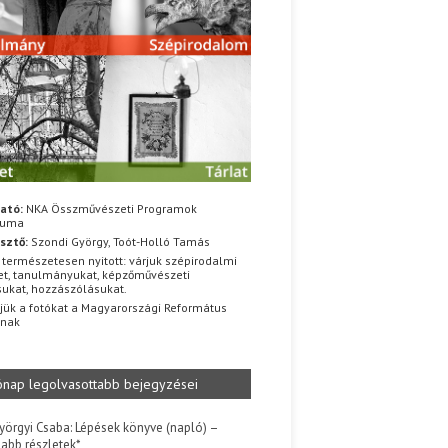
ató:
NKA Összművészeti Programok
iuma
sztő:
Szondi György, Toót-Holló Tamás
 természetesen nyitott: várjuk szépirodalmi
t, tanulmányukat, képzőművészeti
sukat, hozzászólásukat.
jük a fotókat a Magyarországi Református
znak
ónap legolvasottabb bejegyzései
yörgyi Csaba: Lépések könyve (napló) –
jabb részletek*