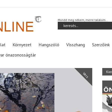
Mondd meg nékem, merre találom…
lat
Környezet
Hangszóló
Visszhang
Szerzőink
ar önazonosságtár
Kie
Vers