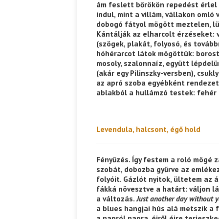
ám feslett bőrökön repedést érlel 
indul, mint a villám, vállakon omló 
dobogó fátyol mögött meztelen, lü
Kántálják az elharcolt érzéseket:
(szögek, plakát, folyosó, és továbbr
hóhérarcot látok mögöttük: borost
mosoly, szalonnaíz, együtt lépdel
(akár egy Pilinszky-versben), csukly
az apró szoba egyébként rendezet
ablakból a hullámzó testek: fehér 
Levendula, halcsont, égő hold
Fényűzés. Így festem a roló mögé z
szobát, dobozba gyűrve az emléke
folyóit. Gázlót nyitok, ültetem az 
fákká növesztve a határt: váljon l
a változás.
Just another day without y
a blues hangjai hús alá metszik a 
a napról napra, éjről éjre terjeszk