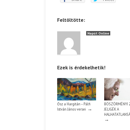
Feltöltötte:
Napút Online
Ezek is érdekelhetik!
Ősz a Hargitán – Pálfi
BÖSZÖRMÉNYI Z
→
István János versei
JELIGÉK A
HALHATATLANS
→