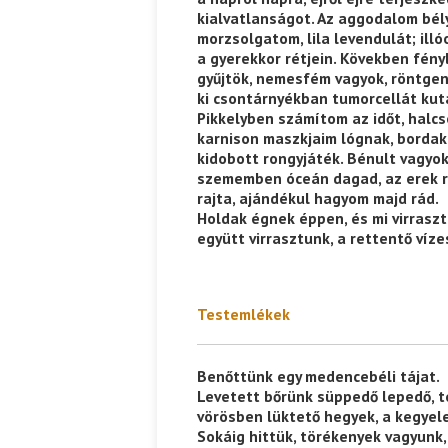
kialvatlanságot. Az aggodalom bél
morzsolgatom, lila levendulát; illó
Ispány Marietta: Szavak a 
a gyerekkor rétjein. Kövekben fény
gyűjtök, nemesfém vagyok, röntgen
ki csontárnyékban tumorcellát kut
Pikkelyben számítom az időt, halcs
karnison maszkjaim lógnak, borda
kidobott rongyjáték. Bénult vagyok,
szememben óceán dagad, az erek r
rajta, ajándékul hagyom majd rád.
Holdak égnek éppen, és mi virrasz
együtt virrasztunk, a rettentő víz
Testemlékek
Benőttünk egy medencebéli tájat.
Levetett bőrünk süppedő lepedő, t
vörösben lüktető hegyek, a kegyel
Sokáig hittük, törékenyek vagyunk, 