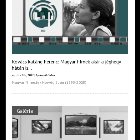
Kovács katáng Ferenc: Magyar filmek akár a jéghegy
hátán is…
április 8th, 2022 |
by Napút Online
Magyar filmestek Norvégiában (1993-2008)
Galéria