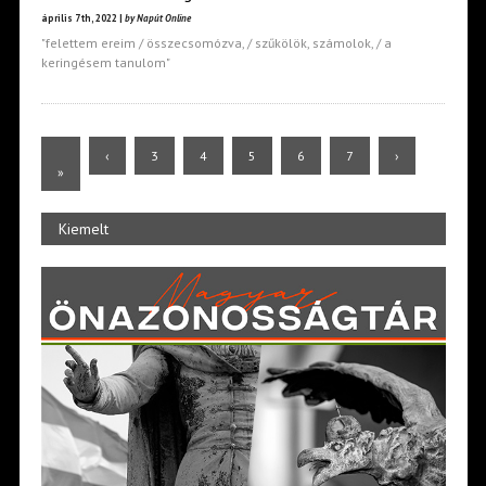
április 7th, 2022 |
by Napút Online
"felettem ereim / összecsomózva, / szűkölök, számolok, / a
keringésem tanulom"
«
‹
3
4
5
6
7
›
»
Kiemelt