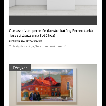
Ősmasszívum peremén (Kovács katáng Ferenc tankái
Tószegi Zsuzsanna fotóihoz)
április 8th, 2022 |
by Napút Online
"Solveig tisztasága / lélekben békét teremt"
Fénykör