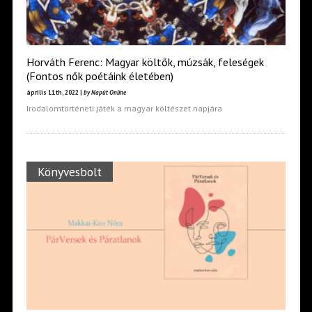
Horváth Ferenc: Magyar költők, múzsák, feleségek
(Fontos nők poétáink életében)
április 11th, 2022 |
by Napút Online
Irodalomtörténeti játék a magyar költészet napjára
Könyvesbolt