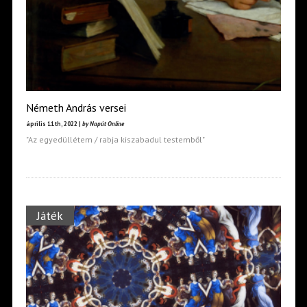
Németh András versei
április 11th, 2022 |
by Napút Online
"Az egyedüllétem / rabja kiszabadul testemből"
Játék