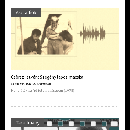
Asztalfiók
Csörsz István: Szegény lapos macska
április 9th, 2022 |
by Napút Online
Hangjáték az író felolvasásában (1978)
Tanulmány