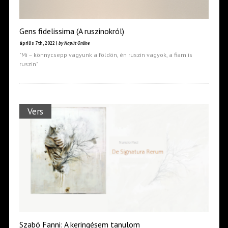
Gens fidelissima (A ruszinokról)
április 7th, 2022 |
by Napút Online
"Mi – könnycsepp vagyunk a földön, én ruszin vagyok, a fiam is
ruszin"
Vers
Szabó Fanni: A keringésem tanulom