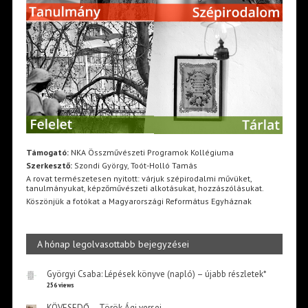
Támogató:
NKA Összművészeti Programok Kollégiuma
Szerkesztő:
Szondi György, Toót-Holló Tamás
A rovat természetesen nyitott: várjuk szépirodalmi művüket,
tanulmányukat, képzőművészeti alkotásukat, hozzászólásukat.
Köszönjük a fotókat a Magyarországi Református Egyháznak
A hónap legolvasottabb bejegyzései
Györgyi Csaba: Lépések könyve (napló) – újabb részletek*
256 views
KÖVESEDŐ – Török Ági versei