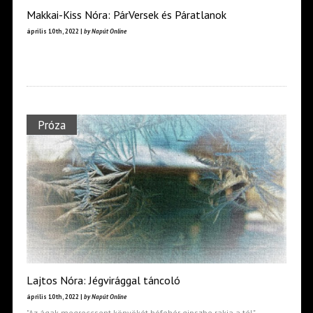
Makkai-Kiss Nóra: PárVersek és Páratlanok
április 10th, 2022 |
by Napút Online
Próza
Lajtos Nóra: Jégvirággal táncoló
április 10th, 2022 |
by Napút Online
"Az ágak megreccsent könyökét hófehér gipszbe rakja a tél"