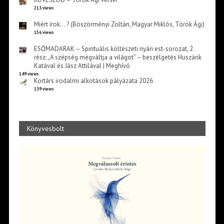
213 views
Miért írok… ? (Böszörményi Zoltán, Magyar Miklós, Török Ági)
156 views
ESŐMADARAK – Spirituális költészeti nyári est-sorozat, 2.
rész: „A szépség megváltja a világot” – beszélgetés Huszárik
Katával és Jász Attilával | Meghívó
149 views
Kortárs irodalmi alkotások pályázata 2026
139 views
Könyvesbolt