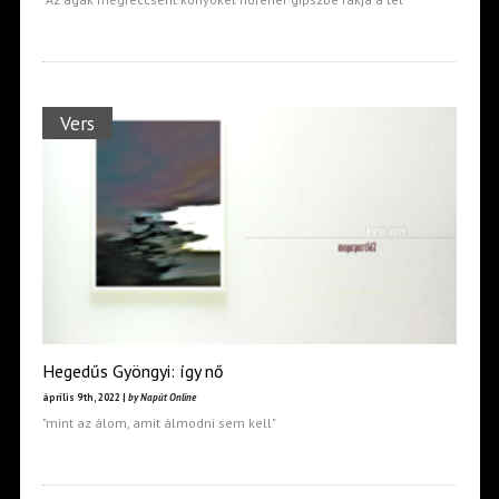
Vers
Hegedűs Gyöngyi: így nő
április 9th, 2022 |
by Napút Online
"mint az álom, amit álmodni sem kell"