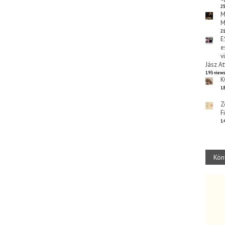
25
M
M
21
E
e
v
Jász At
193 view
K
18
Z
F
14
Kön