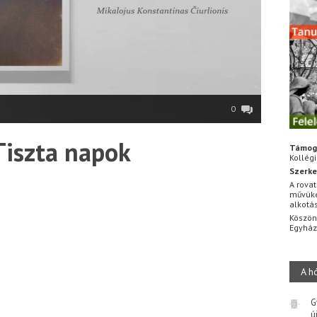
0
Tiszta napok
Támog
Kollég
Szerke
A rovat
művüke
alkotá
Köszön
Egyhá
A h
G
ú