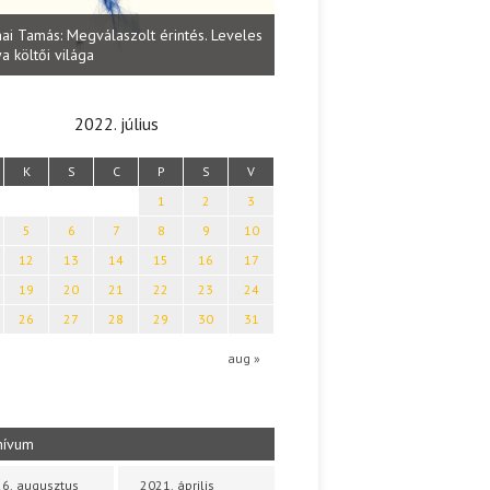
Lakatos Fleisz Katalin: Vasárna
ai Tamás: Megválaszolt érintés. Leveles
Sárszegen
a költői világa
2022. július
K
S
C
P
S
V
1
2
3
5
6
7
8
9
10
12
13
14
15
16
17
19
20
21
22
23
24
26
27
28
29
30
31
aug »
hívum
6. augusztus
2021. április