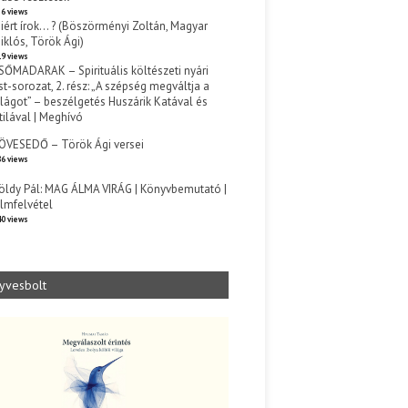
6 views
iért írok… ? (Böszörményi Zoltán, Magyar
iklós, Török Ági)
9 views
SŐMADARAK – Spirituális költészeti nyári
st-sorozat, 2. rész: „A szépség megváltja a
ilágot” – beszélgetés Huszárik Katával és
tilával | Meghívó
s
ÖVESEDŐ – Török Ági versei
6 views
öldy Pál: MAG ÁLMA VIRÁG | Könyvbemutató |
ilmfelvétel
0 views
yvesbolt