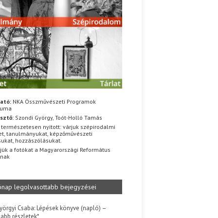
ató:
NKA Összművészeti Programok
iuma
sztő:
Szondi György, Toót-Holló Tamás
 természetesen nyitott: várjuk szépirodalmi
t, tanulmányukat, képzőművészeti
sukat, hozzászólásukat.
jük a fotókat a Magyarországi Református
znak
ónap legolvasottabb bejegyzései
yörgyi Csaba: Lépések könyve (napló) –
jabb részletek*