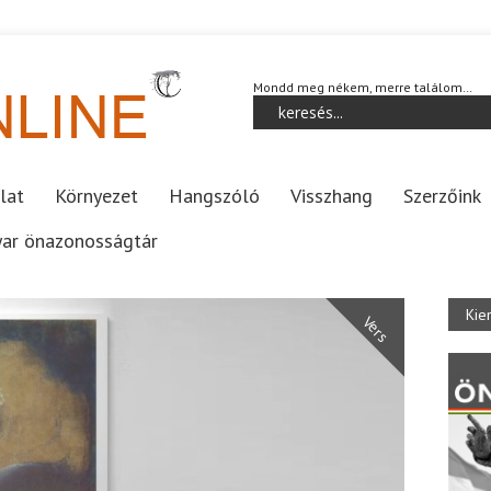
Mondd meg nékem, merre találom…
lat
Környezet
Hangszóló
Visszhang
Szerzőink
ar önazonosságtár
Kie
Vers