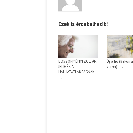
Ispány Marietta: Szavak a fényből
Káplán Géza: Erotikai kala
Ezek is érdekelhetik!
BÖSZÖRMÉNYI ZOLTÁN:
Újra hó (Bakonyi
→
JELIGÉK A
versei)
HALHATATLANSÁGNAK
→