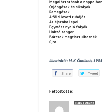
Megaláztatások a nappalban.
Őrjöngések és sikolyok.
Remegések.
A föld leveti ruháját
Az éjszaka lepel.
Egymást nyaló folyók.
Habzó tenger.
Bárcsak megtisztulhatnék
újra.
Illusztráció: M. K. Čiurlionis, 1905
Share
Tweet
Feltöltötte:
Napút Online