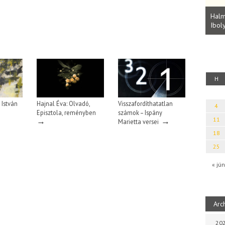
Parvathy Baul: A NAGY LELKEK DALAI.
Bevezetés a bául ösvénybe (Fordította:
Halm
Rideg Zsófia)
Iboly
uz
H
 István
Hajnal Éva: Olvadó,
Visszafordíthatatlan
4
Episztola, reményben
számok – Ispány
→
→
11
Marietta versei
18
25
« jún
Arc
202