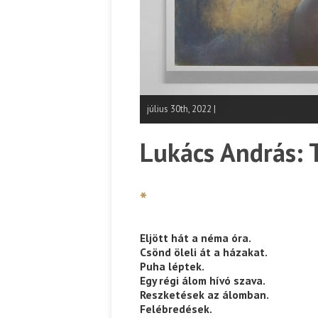
július 30th, 2022 |
Lukács András: 
*
Eljött hát a néma óra.
Csönd öleli át a házakat.
Puha léptek.
Egy régi álom hívó szava.
Reszketések az álomban.
Felébredések.