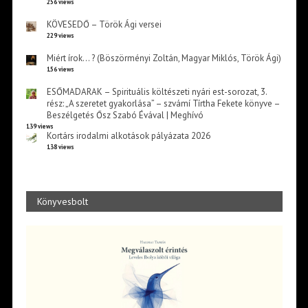
256 views
KÖVESEDŐ – Török Ági versei
229 views
Miért írok… ? (Böszörményi Zoltán, Magyar Miklós, Török Ági)
156 views
ESŐMADARAK – Spirituális költészeti nyári est-sorozat, 3.
rész: „A szeretet gyakorlása” – szvámí Tírtha Fekete könyve –
Beszélgetés Ősz Szabó Évával | Meghívó
139 views
Kortárs irodalmi alkotások pályázata 2026
138 views
Könyvesbolt