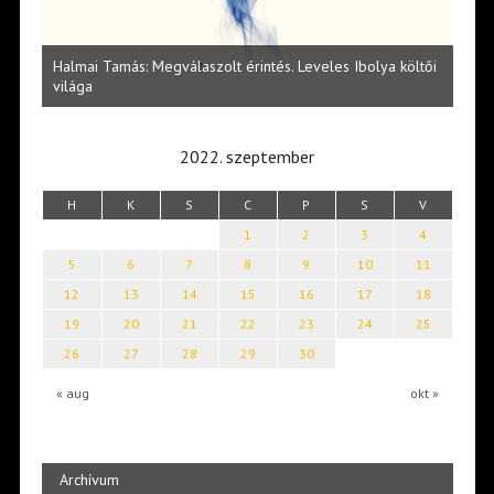
s Ibolya költői
Lakatos Fleisz Katalin: Vasárnap délután Sárszegen
2022. szeptember
H
K
S
C
P
S
V
1
2
3
4
5
6
7
8
9
10
11
12
13
14
15
16
17
18
19
20
21
22
23
24
25
26
27
28
29
30
« aug
okt »
Archívum