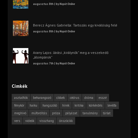
augusztus 8th | by
Napút Online
Berecz Ágnes Gabriella: Tartozás egy kiválóság felé
augusztus 8th | by
Napút Online
Arany Lajos: Járási „királynők” meg a veszekedő
„álompárok”
augusztus 7th | by
Napút Online
Címkék
asztalfiók
beharangozó
cikkek
cédrus
dráma
esszé
fénykör
haiku
hangszóló
hírek
kritika
körkérdés
levélfa
meghívó
műfordítás
próza
pályázat
tanulmány
tárlat
vers
videók
visszhang
önszócikk