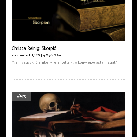
Christa Reinig: Skorpió
szeptember 1st, 2022 |
by Napút Online
"Nem vagyok jó ember – jelentette ki. A könyveibe ásta magát."
Vers