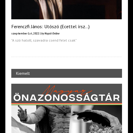
Ferenczfi János: Utószó (Ecettel írsz…)
szeptember 1st, 2022 |
by Napút Online
"A szó halott, szavadra csend felel csak"
Kiemelt