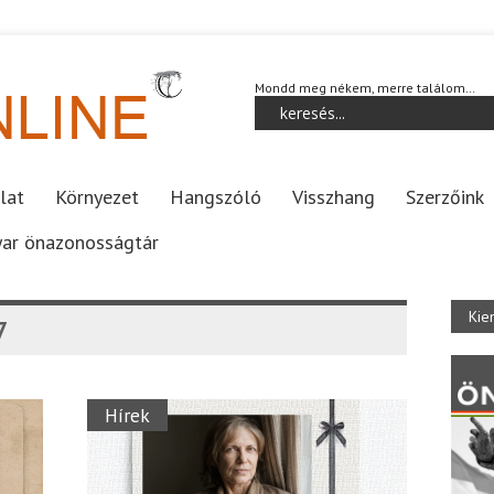
Mondd meg nékem, merre találom…
lat
Környezet
Hangszóló
Visszhang
Szerzőink
ar önazonosságtár
Kie
7
Hírek