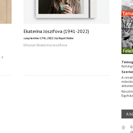
Ekaterina Joszifova (1941-2022)
szeptember 17th, 2022 |
by Napút Online
Elhunyt Ekaterina Joszifova
k a
Támog
Kollég
Szerke
A rovat
művüke
alkotá
Köszön
Egyhá
A h
G
ú