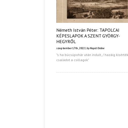
Németh István Péter: TAPOLCAI
KÉPESLAPOK A SZENT GYÖRGY-
HEGYRŐL
szeptember 17th, 2022 |
by Napút Online
"s ha búcsúpohár után indult, / hazáig kisérté
családot a csillagok"