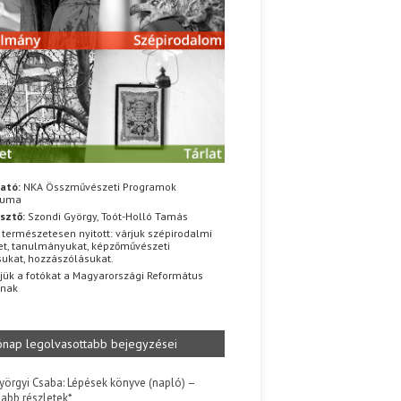
ató:
NKA Összművészeti Programok
iuma
sztő:
Szondi György, Toót-Holló Tamás
 természetesen nyitott: várjuk szépirodalmi
t, tanulmányukat, képzőművészeti
sukat, hozzászólásukat.
jük a fotókat a Magyarországi Református
znak
ónap legolvasottabb bejegyzései
yörgyi Csaba: Lépések könyve (napló) –
jabb részletek*