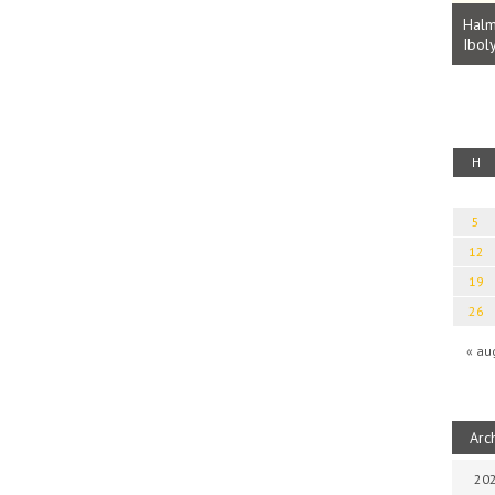
Parvathy Baul: A NAGY LELKEK DALAI.
Bevezetés a bául ösvénybe (Fordította:
Halm
Rideg Zsófia)
Iboly
uz
H
5
12
19
26
« au
Arc
202