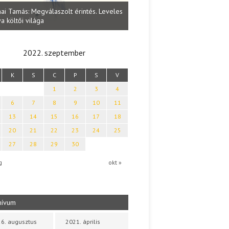
Lakatos Fleisz Katalin: Vasárna
ai Tamás: Megválaszolt érintés. Leveles
Sárszegen
a költői világa
2022. szeptember
K
S
C
P
S
V
1
2
3
4
6
7
8
9
10
11
13
14
15
16
17
18
20
21
22
23
24
25
27
28
29
30
g
okt »
hívum
6. augusztus
2021. április