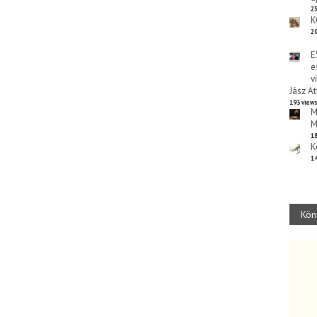
25
K
20
E
e
v
Jász At
193 view
M
M
18
K
14
Kön