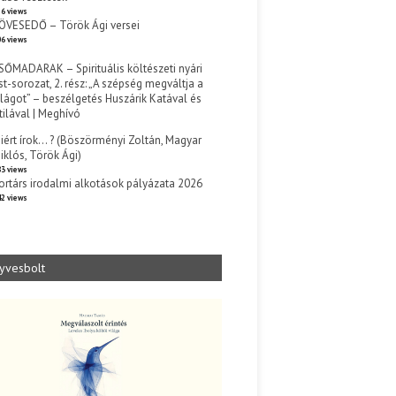
6 views
ÖVESEDŐ – Török Ági versei
6 views
SŐMADARAK – Spirituális költészeti nyári
st-sorozat, 2. rész: „A szépség megváltja a
ilágot” – beszélgetés Huszárik Katával és
tilával | Meghívó
s
iért írok… ? (Böszörményi Zoltán, Magyar
iklós, Török Ági)
3 views
ortárs irodalmi alkotások pályázata 2026
2 views
yvesbolt