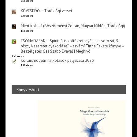
256 views
KÖVESEDŐ – Török Ági versei
229 views
Miért írok… ? (Böszörményi Zoltán, Magyar Miklós, Török Ági)
156 views
ESŐMADARAK – Spirituális költészeti nyári est-sorozat, 3.
rész: „A szeretet gyakorlása” – szvámí Tírtha Fekete könyve –
Beszélgetés Ősz Szabó Évával | Meghívó
139 views
Kortárs irodalmi alkotások pályázata 2026
138 views
Könyvesbolt