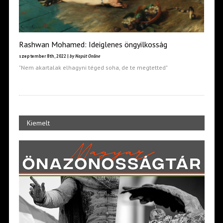
Rashwan Mohamed: Ideiglenes öngyilkosság
szeptember 8th, 2022 |
by Napút Online
"Nem akartalak elhagyni téged soha, de te megtetted"
Kiemelt