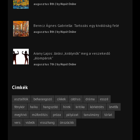
augusztus 8th | by
Napút Online
Berecz Ágnes Gabriella: Tartozás egy kiválóság felé
augusztus 8th | by
Napút Online
Arany Lajos: Járási „királynők” meg a veszekedő
„álompárok”
augusztus 7th | by
Napút Online
Címkék
asztalfiók
beharangozó
cikkek
cédrus
dráma
esszé
fénykör
haiku
hangszóló
hírek
kritika
körkérdés
levélfa
meghívó
műfordítás
próza
pályázat
tanulmány
tárlat
vers
videók
visszhang
önszócikk