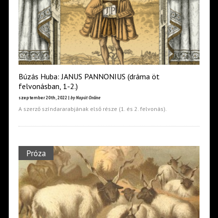
Búzás Huba: JANUS PANNONIUS (dráma öt
felvonásban, 1-2.)
szeptember 20th, 2022 |
by Napút Online
A szerző színdararabjának első része (1. és 2. felvonás).
Próza