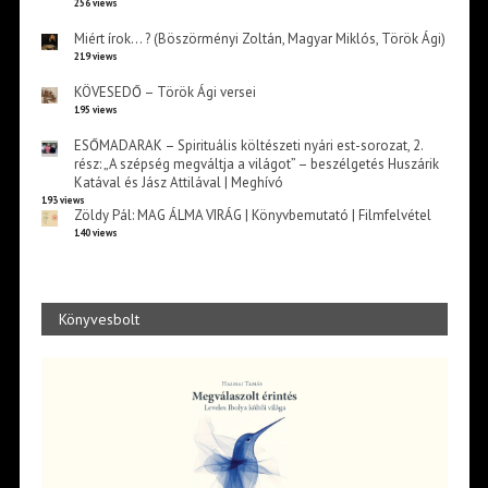
256 views
Miért írok… ? (Böszörményi Zoltán, Magyar Miklós, Török Ági)
219 views
KÖVESEDŐ – Török Ági versei
195 views
ESŐMADARAK – Spirituális költészeti nyári est-sorozat, 2.
rész: „A szépség megváltja a világot” – beszélgetés Huszárik
Katával és Jász Attilával | Meghívó
193 views
Zöldy Pál: MAG ÁLMA VIRÁG | Könyvbemutató | Filmfelvétel
140 views
Könyvesbolt