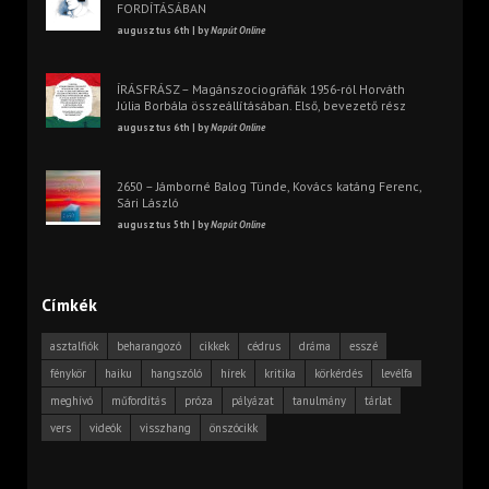
FORDÍTÁSÁBAN
augusztus 6th | by
Napút Online
ÍRÁSFRÁSZ – Magánszociográfiák 1956-ról Horváth
Júlia Borbála összeállításában. Első, bevezető rész
augusztus 6th | by
Napút Online
2650 – Jámborné Balog Tünde, Kovács katáng Ferenc,
Sári László
augusztus 5th | by
Napút Online
Címkék
asztalfiók
beharangozó
cikkek
cédrus
dráma
esszé
fénykör
haiku
hangszóló
hírek
kritika
körkérdés
levélfa
meghívó
műfordítás
próza
pályázat
tanulmány
tárlat
vers
videók
visszhang
önszócikk