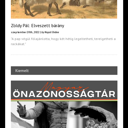
Zöldy Pál: Elveszett bárány
szeptember 20th, 2022 |
by Napút Online
"A pap végül fölajánlotta, hogy két hétig legeltetheti, terelgetheti a
rackákat."
Kiemelt