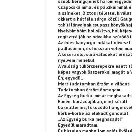
szebb keringőjének háromnegyede
Csapocskáimmal és pálcikáimmal 
a színeket. Biztos ítélettel kivála
okkert a hétféle sárga közül Gaug
tahiti lányainak csupasz könyökha
Nyelvbimbóim hol sikítva, hol kéje
regisztrálják az odvaikba szűrődő í
Az édes kanyargó indákat növeszt 
padlásomon, és hosszan velem ma
A keserű elől sűrű váladékot eresz
nyelvem menekül.
A valóság tükörcserepekre esett t
képes vagyok összerakni magát a 
Én, egyedül.
Mert tudatomban őrzöm a világot.
Tudatomban őrzöm önmagam.
Az Egység burka immár meghasadt
Elmém barázdájában, mint sérült
bakelitlemez, fokozódó hangerővel
körbe-körbe az elakadt gondolat:
„Az Egység burka meghasadt!”
Egyedül maradtam.
És hirtelen meghallom saját üvöl