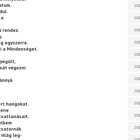
atom.
202
dul.
 a
202
 rendez.
202
.
ég egyszerre.
202
i a Mindenséget.
202
yegült,
202
ását végezni
202
ránnyá
202
ert hangokat.
20
zene
20
csattanásait.
lelkem
202
ycsatornák
 világ leg-
202