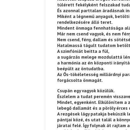
túlérett fekélyként felszakad tud
És azonnal parttalan áradásnak in
Miként a légnemű anyagok, betölti
rendelkezésére álló teret.
Mindent önmaga fennhatósága alá
Már nem csend vagyok, és nem fény
Nem csend, fény, dallam és sötéts
Hatalmassá tágult tudatom betölt
A szimfóniát beitta a fül,
a sugárzás melege mozdulattá lén
a harmónia az én központi irányít
beépült az öntudatba.
Az Ős-tökéletesség milliárdnyi pa
forgácsolta önmagát.
Csupán egy vagyok közülük.
Észlelem a tudat peremén visszav
Mindet, egyenként. Elkülönítem a 
lebegő dallamát és a pöröly érces 
A rezgések lágy patakja bekúszik 
pántjai közé, és utat talál a könn
járatai felé. Így folynak át rajtam a