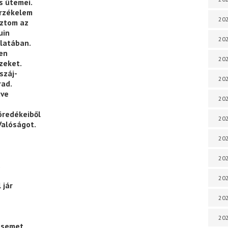
s ütemei.
érzékelem
202
sztom az
uin
202
jlatában.
sen
202
zeket.
száj-
202
rad.
tve
202
öredékeiből
202
Valóságot.
202
202
.
20
 jár
20
202
tésemet