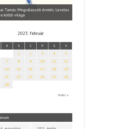
Lakatos Fleisz Katalin: Vasárna
ai Tamás: Megválaszolt érintés. Leveles
Sárszegen
a költői világa
2023. február
K
S
C
P
S
V
1
2
3
4
5
7
8
9
10
11
12
14
15
16
17
18
19
21
22
23
24
25
26
28
márc »
hívum
6. augusztus
2021. április