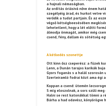
a hajnali némaságban.
Az ordítás óriásivá nőve énem hat
szegélyéig árad, és hurkot vetve v
verődik a tudat partjain. És az esz
végső kétségbeesésében megkísér
lehetetlent, hogy a lét előtti for
álmodja önmagát, amikor még cse
csend, fény, dallam és sötétség eg
A kétkedés szonettje
Ott kinn ősz cseperész: a füzek ku
Lenn, a Dunán tarajos karikák buja
Gyors foganás s a halál szorosán u
Szerteiramló fodrai közt ama égi 
Koppan a csend: ütemén lecsorogna
S míg eloszolnak, a sors szüli meg
Halni se rest katonákkal tömni a r
Bárha a had odavész, könyörögve h