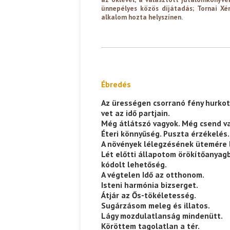
ünnepélyes közös díjátadás; Tornai Xén
alkalom hozta helyszínen.
Ébredés
Az ürességen csorranó fény hurkot
vet az idő partjain.
Még átlátszó vagyok. Még csend v
Éteri könnyűség. Puszta érzékelés.
A növények lélegzésének ütemére 
Lét előtti állapotom örökítőanyag
kódolt lehetőség.
A végtelen Idő az otthonom.
Isteni harmónia bizserget.
Átjár az Ős-tökéletesség.
Sugárzásom meleg és illatos.
Lágy mozdulatlanság mindenütt.
Köröttem tagolatlan a tér.