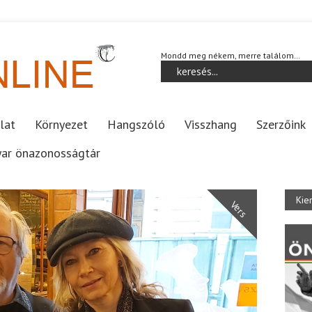
Mondd meg nékem, merre találom…
lat
Környezet
Hangszóló
Visszhang
Szerzőink
ar önazonosságtár
Kie
Vers