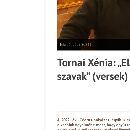
február 25th, 2023 |
Tornai Xénia: „
szavak” (versek)
A 2022. évi Cédrus-pályázat egyik kiem
olvasóink figyelmébe most, hogy egyútta
az oklevél, a választott jutalomkönyve