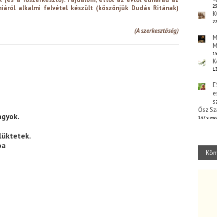
25
iáról alkalmi felvétel készült (köszönjük Dudás Ritának)
K
22
(A szerkesztőség)
M
M
15
K
13
E
e
s
Ősz Sz
agyok.
137 view
lüktetek.
ba
Kön