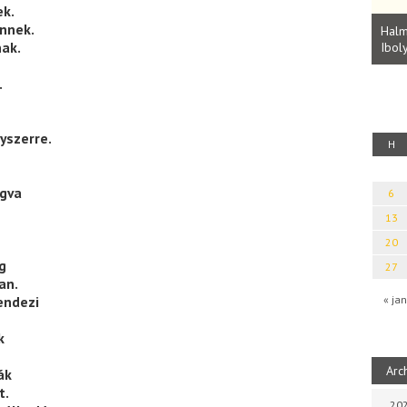
ek.
Parvathy Baul: A NAGY LELKEK DALAI.
nnek.
Bevezetés a bául ösvénybe (Fordította:
Halm
Rideg Zsófia)
nak.
Iboly
uz
.
yszerre.
H
ogva
6
13
20
g
27
an.
« jan
endezi
k
Arc
ák
t.
202