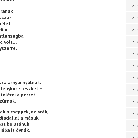
202
árának
issza-
202
mélet
li a
202
mátlanságba
nd volt…
202
yszerre.
202
202
202
sza árnyai nyúlnak.
 fényköre reszket –
202
tolérni a percet
azúrnak.
202
k a cseppek, az órák,
20
 diadallal a másuk
ést be utánuk –
20
iába is óvnák.
202