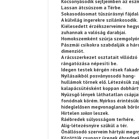
Kocsonyásodik sejtjeimben az esz
Lassan átcsúszom a Térbe.
Sokasodásomat tűszúrásnyi fájdalo
A külvilág ingerekre szilánkosodik.
Kiélesedett érzékszerveimre heg
zuhannak a valóság darabjai.
Homokszemként szúrja szemgolyóm
Pászmái csíkokra szabdalják a há
dimenziót.
A rácsszerkezet osztatait villódzó
rángatózása népesíti be.
Idegen testek kérgén rések fakad
Nyílásaikból posványosodó hang-
hullámok törnek elő. Létezésük za
kalapácsütésként koppan dobhárt
Nyüzsgő lények láthatatlan csápja
fonódnak körém. Nyirkos érintésük
hideglelősen megvonaglanak bőröm
Hirtelen
sokan
leszek.
Ráébredek súlyosságom terhére.
Alig-létezésnyire szűkül a tér.
Önállósodó szerveim hártyái megn
Közöttük csupasz üregek ébrednek