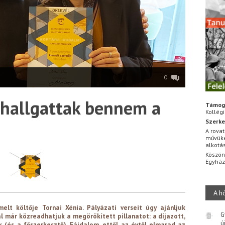
0
Elhallgattak bennem a
Támog
Kollég
Szerke
A rovat
művüke
alkotá
Köszön
Egyhá
A h
elt költője Tornai Xénia. Pályázati verseit úgy ajánljuk
G
l már közreadhatjuk a megörökített pillanatot: a díjazott,
ú
k (és a főszerkesztő). Fájdalom, ettől az évtől elmarad az