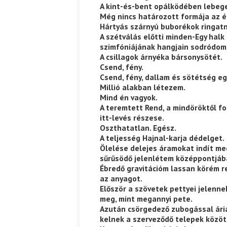
A kint-és-bent opálködében lebeg
Még nincs határozott formája az é
Hártyás szárnyú buborékok ringat
Ispány Marietta: Szavak a fényből
Káplán Géza: Erotikai kala
A szétválás előtti minden-Egy halk
szimfóniájának hangjain sodródom
A csillagok árnyéka bársonysötét.
Csend, fény.
Csend, fény, dallam és sötétség eg
Millió alakban létezem.
Mind én vagyok.
A teremtett Rend, a mindöröktől f
itt-levés részese.
Oszthatatlan. Egész.
A teljesség Hajnal-karja dédelget.
Ölelése delejes áramokat indít me
sűrűsödő jelenlétem középpontjáb
Ébredő gravitációm lassan körém r
az anyagot.
Először a szövetek pettyei jelenne
meg, mint megannyi pete.
Azután csörgedező zubogással ári
kelnek a szerveződő telepek közöt