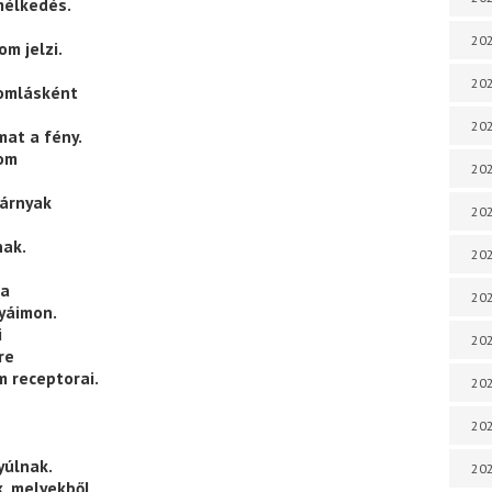
mélkedés.
202
m jelzi.
202
yomlásként
202
at a fény.
rom
202
 árnyak
202
nak.
202
ja
202
yáimon.
i
20
re
 receptorai.
20
202
yúlnak.
202
, melyekből