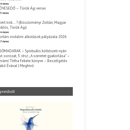
6 views
ÖVESEDŐ – Török Ági versei
5 views
iért írok… ? (Böszörményi Zoltán, Magyar
iklós, Török Ági)
6 views
ortárs irodalmi alkotások pályázata 2026
7 views
SŐMADARAK – Spirituális költészeti nyári
st-sorozat, 3. rész: „A szeretet gyakorlása” –
zvámí Tírtha Fekete könyve – Beszélgetés
abó Évával | Meghívó
s
yvesbolt