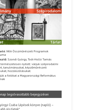
ató:
NKA Összművészeti Programok
iuma
sztő:
Szondi György, Toót-Holló Tamás
 természetesen nyitott: várjuk szépirodalmi
t, tanulmányukat, képzőművészeti
sukat, hozzászólásukat.
jük a fotókat a Magyarországi Református
znak
ónap legolvasottabb bejegyzései
yörgyi Csaba: Lépések könyve (napló) –
jabb részletek*