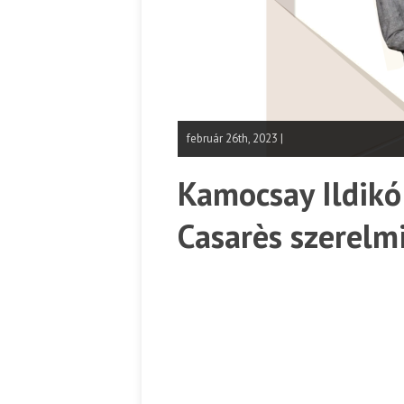
február 26th, 2023 |
Kamocsay Ildikó
Casarès szerelmi