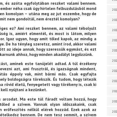
em, és azóta egyfolytában reszket valami bennem.
ember néha csak úgy hirtelen felbuzdulásból mond
202
zen komolyan – utána meg az jut eszembe, hogy de
 amit nem gondoltál, nem éreztél komolyan?
202
éges ez? Ami reszket bennem, az valami tébolyult
202
ség is, amiért elmentél, és most is látom, milyen
r. Igaz ugyan, hogy amit tőled kapok, az mindig a
202
e. De ha tényleg szeretsz, amint írod, akkor valami
jött az ideje annak, hogy szeressük egymást, és ezt
202
akarnunk ahhoz, hogy minden akadályt legyőzzünk.
202
ást, aminek este tanújelét adtad. A túl érzékeny
evezni azt, ami frusztrál, és igazságnak mindent,
202
átás éppoly vak, mint bármi más. Csak egyfajta
ely boldogságra törekszik. És tudom, hogy létezik
20
 rövid életű, fenyegetett vagy törékeny is, csak ki
 kell nyújtani a kezünket.
20
s arcodat. Ma este túl fáradt voltam hozzá, hogy
202
tőled a szívem. Vannak olyan időszakaink, csak
n erőfeszítés nélkül elérek hozzád. Ezek azok az
202
 kételkedsz bennem. De nem tesz semmit, a szívem