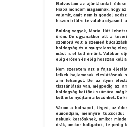
Elolvastam az ajánlásodat, édes
Hiába mondom magamnak, hogy az 
valamit, amit nem is gondol egés
hiszen írtál-e te valaha olyasmit,
Boldog vagyok, Maria. Hát lehets
öröm. De ugyanakkor ott a keserű
szomorú volt a szemed búcsúzásko
boldogság és a nyugtalanság elegy
mást is el kell érnünk. Valóban el
elég erősen és elég hosszan kell 
Nem szeretem azt a fajta éleslát
lelkek hajlamosak éleslátásnak n
ami lehangol. De az ilyen élesl
tisztánlátás van, mégpedig az, am
boldogság kettőnk számára, még ha
kell érte nyújtani a kezünket. De ki
Várom a holnapot, téged, az éde
elmondjam, mennyire túlcsordul 
nekünk kettőnknek, amikor minde
órák, amikor hallgatok, te pedig