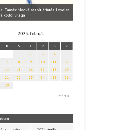
Lakatos Fleisz Katalin: Vasárna
ai Tamás: Megválaszolt érintés. Leveles
Sárszegen
a költői világa
2023. február
K
S
C
P
S
V
1
2
3
4
5
7
8
9
10
11
12
14
15
16
17
18
19
21
22
23
24
25
26
28
márc »
hívum
6. augusztus
2021. április