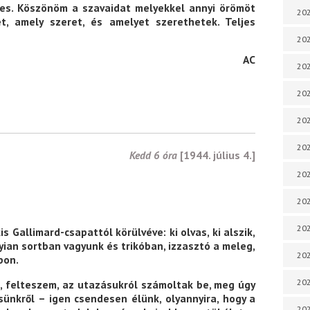
édes. Köszönöm a szavaidat melyekkel annyi örömöt
202
t, amely szeret, és amelyet szerethetek. Teljes
202
AC
202
202
202
202
Kedd 6 óra
[1944. július 4.]
202
202
20
s Gallimard-csapattól körülvéve: ki olvas, ki alszik,
yian sortban vagyunk és trikóban, izzasztó a meleg,
20
pon.
202
, felteszem, az utazásukról számoltak be, meg úgy
ünkről – igen csendesen élünk, olyannyira, hogy a
202