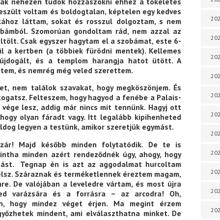
csak nehezen tudok hozzászokni ehhez a tökéletes
szült voltam és boldogtalan, képtelen egy kedves
202
kához láttam, sokat és rosszul dolgoztam, s nem
obámból. Szomorúan gondoltam rád, nem azzal az
202
ltölt. Csak egyszer hagytam el a szobámat, este 6-
ül a kertben (a többiek fürödni mentek). Kellemes
202
fújdogált, és a templom harangja hatot ütött. A
ttem, és nemrég még veled szerettem.
202
t, nem találok szavakat, hogy megköszönjem. És
202
togatsz. Felteszem, hogy hagyod a fenébe a Palais-
vége lesz, addig már nincs mit tennünk. Hagyj ott
202
 hogy olyan fáradt vagy. Itt legalább kipihenheted
ldog legyen a testünk, amikor szeretjük egymást.
202
ezár! Majd később minden folytatódik. De te is
202
mintha minden azért rendeződnék úgy, ahogy, hogy
mást. Tegnap én is azt az aggodalmat hurcoltam
20
élsz. Száraznak és terméketlennek éreztem magam,
re. De valójában a leveledre vártam, és most újra
20
ted varázsára és a forrásra – az arcodra! Oh,
n, hogy mindez véget érjen. Ma megint érzem
202
győzhetek mindent, ami elválaszthatna minket. De