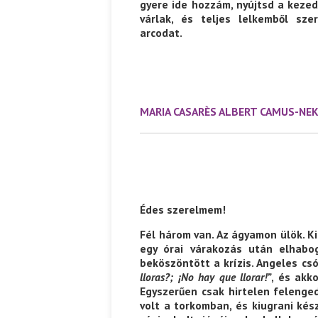
gyere ide hozzám, nyújtsd a keze
várlak, és teljes lelkemből sze
arcodat.
MARIA CASARÈS ALBERT CAMUS-NE
Édes szerelmem!
Fél három van. Az ágyamon ülök. Ki
egy órai várakozás után elhabo
beköszöntött a krízis. Angeles cs
lloras?; ¡No hay que llorar!”
, és akk
Egyszerűen csak hirtelen feleng
volt a torkomban, és kiugrani kés