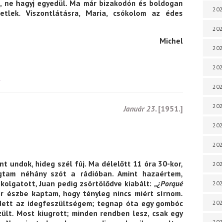
d, ne hagyj egyedül. Ma már bizakodón és boldogan
202
retlek. Viszontlátásra, Maria, csókolom az édes
202
Michel
202
202
K
202
202
Január 23.
[1951.]
202
202
nt undok, hideg szél fúj. Ma délelőtt 11 óra 30-kor,
202
gtam néhány szót a rádióban. Amint hazaértem,
ókolgatott, Juan pedig zsörtölődve kiabált:
„¿Porqué
20
or észbe kaptam, hogy tényleg nincs miért sírnom.
edett az idegfeszültségem; tegnap óta egy gombóc
20
zült. Most kiugrott; minden rendben lesz, csak egy
202