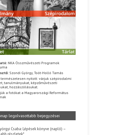
ató:
NKA Összművészeti Programok
iuma
sztő:
Szondi György, Toót-Holló Tamás
 természetesen nyitott: várjuk szépirodalmi
t, tanulmányukat, képzőművészeti
sukat, hozzászólásukat.
jük a fotókat a Magyarországi Református
znak
ónap legolvasottabb bejegyzései
yörgyi Csaba: Lépések könyve (napló) –
jabb részletek*