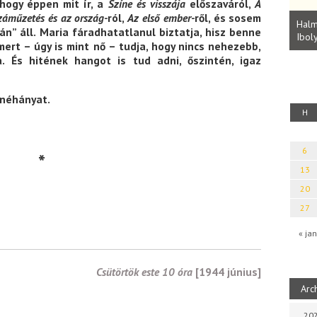
hogy éppen mit ír, a
Színe és visszája
előszaváról,
A
Parvathy Baul: A NAGY LELKEK DALAI.
záműzetés és az ország-
ról,
Az első ember-
ről, és sosem
Bevezetés a bául ösvénybe (Fordította:
Halm
án” áll. Maria fáradhatatlanul biztatja, hisz benne
Rideg Zsófia)
Iboly
uz
rt – úgy is mint nő – tudja, hogy nincs nehezebb,
a. És hitének hangot is tud adni, őszintén, igaz
 néhányat.
H
6
*
13
20
27
« jan
Csütörtök este 10 óra
[1944 június]
Arc
202