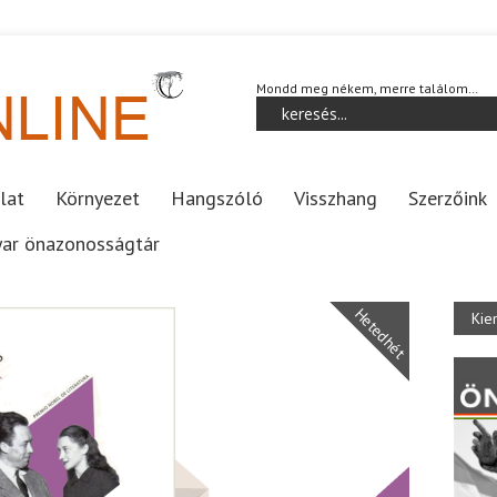
Mondd meg nékem, merre találom…
lat
Környezet
Hangszóló
Visszhang
Szerzőink
ar önazonosságtár
Hetedhét
Kie