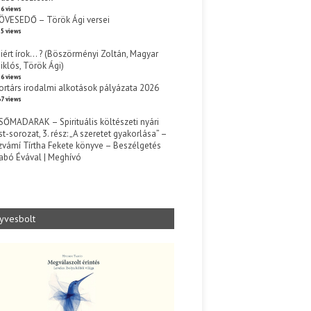
6 views
ÖVESEDŐ – Török Ági versei
5 views
iért írok… ? (Böszörményi Zoltán, Magyar
iklós, Török Ági)
6 views
ortárs irodalmi alkotások pályázata 2026
7 views
SŐMADARAK – Spirituális költészeti nyári
st-sorozat, 3. rész: „A szeretet gyakorlása” –
zvámí Tírtha Fekete könyve – Beszélgetés
abó Évával | Meghívó
s
yvesbolt