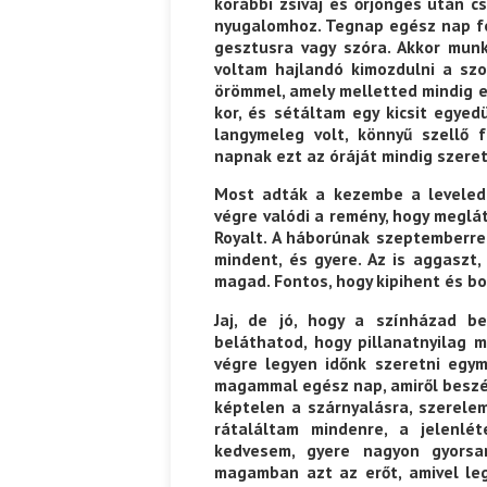
korábbi zsivaj és őrjöngés után 
nyugalomhoz. Tegnap egész nap fe
gesztusra vagy szóra. Akkor mun
voltam hajlandó kimozdulni a sz
örömmel, amely melletted mindig e
kor, és sétáltam egy kicsit egyed
langymeleg volt, könnyű szellő 
napnak ezt az óráját mindig szere
Most adták a kezembe a levelede
végre valódi a remény, hogy meglá
Royalt. A háborúnak szeptemberre 
mindent, és gyere. Az is aggaszt,
magad. Fontos, hogy kipihent és bo
Jaj, de jó, hogy a színházad b
beláthatod, hogy pillanatnyilag 
végre legyen időnk szeretni egy
magammal egész nap, amiről besz
képtelen a szárnyalásra, szerelem
rátaláltam mindenre, a jelenlé
kedvesem, gyere nagyon gyorsa
magamban azt az erőt, amivel le