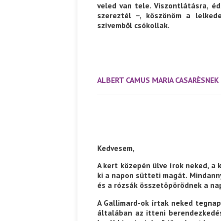
veled van tele. Viszontlátásra, 
szereztél –, köszönöm a lelkede
szívemből csókollak.
ALBERT CAMUS MARIA CASARÈSNEK
Kedvesem,
A kert közepén ülve írok neked, a ki
ki a napon sütteti magát. Mindann
és a rózsák összetöpörödnek a na
A Gallimard-ok írtak neked tegnap
általában az itteni berendezkedés