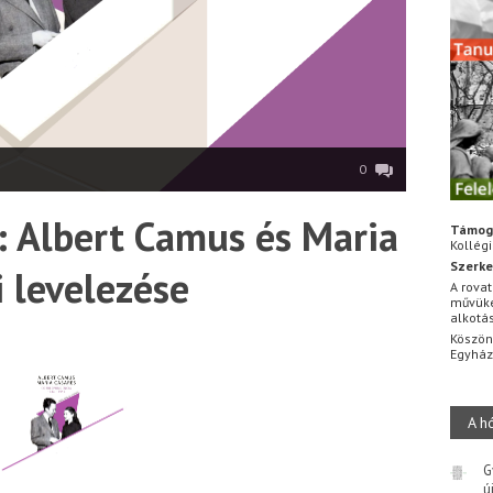
0
: Albert Camus és Maria
Támog
Kollég
Szerke
 levelezése
A rovat
művüke
alkotá
Köszön
Egyhá
A h
G
ú