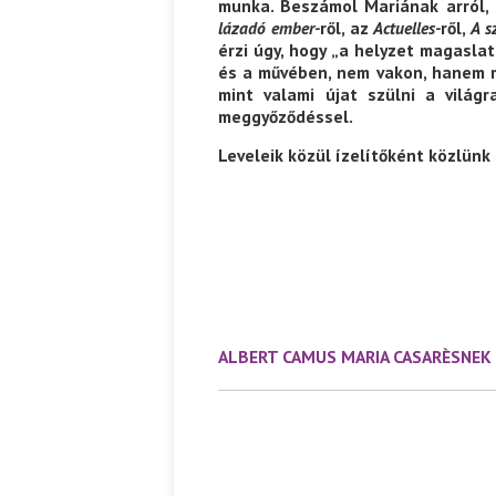
munka. Beszámol Mariának arról, 
lázadó ember-
ről, az
Actuelles-
ről,
A s
érzi úgy, hogy „a helyzet magaslat
Ispány Marietta: Szavak a fényből
Káplán Géza: Erotikai kala
és a művében, nem vakon, hanem me
mint valami újat szülni a világr
meggyőződéssel.
Leveleik közül ízelítőként közlünk
ALBERT CAMUS MARIA CASARÈSNEK