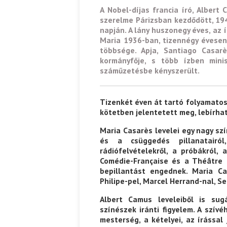
A Nobel-díjas francia író, Alber
szerelme Párizsban kezdődött, 194
napján. A lány huszonegy éves, az 
Maria 1936-ban, tizennégy évesen
többsége. Apja, Santiago Casar
kormányfője, s több ízben mini
száműzetésbe kényszerült.
Tizenkét éven át tartó folyamatos
kötetben jelentetett meg, lebírha
Maria Casarès levelei egy nagy sz
és a csüggedés pillanatairól
rádiófelvételekről, a próbákról, 
Comédie-Française és a Théâtre 
bepillantást engednek. Maria Ca
Philipe-pel, Marcel Herrand-nal, Ser
Albert Camus leveleiből is sug
színészek iránti figyelem. A szív
mesterség, a kételyei, az írással