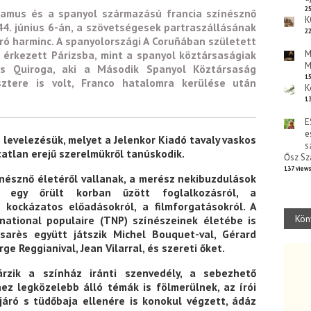
25
t Camus és a spanyol származású francia színésznő
K
4. június 6-án, a szövetségesek partraszállásának
22
író harminc. A spanyolországi A Coruñában született
M
 érkezett Párizsba, mint a spanyol köztársaságiak
M
ès Quiroga, aki a Második Spanyol Köztársaság
15
sztere is volt, Franco hatalomra kerülése után
K
13
E
e
 levelezésük, melyet a Jelenkor Kiadó tavaly vaskos
s
tatlan erejű szerelmükről tanúskodik.
Ősz Sz
137 view
ínésznő életéről vallanak, a merész nekibuzdulások
, egy őrült korban űzött foglalkozásról, a
a kockázatos előadásokról, a filmforgatásokról. A
Kön
national populaire (TNP) színészeinek életébe is
sarès együtt játszik Michel Bouquet-val, Gérard
ge Reggianival, Jean Vilarral, és szereti őket.
árzik a színház iránti szenvedély, a sebezhető
éhez legközelebb álló témák is fölmerülnek, az írói
 járó s tüdőbaja ellenére is konokul végzett, ádáz