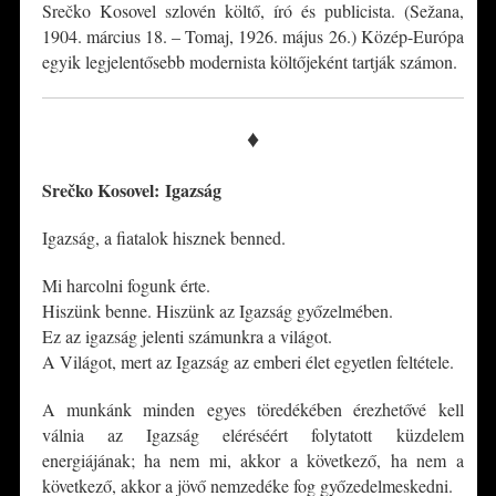
Srečko Kosovel szlovén költő, író és publicista. (Sežana,
1904. március 18. – Tomaj, 1926. május 26.) Közép-Európa
egyik legjelentősebb modernista költőjeként tartják számon.
♦
Srečko Kosovel:
Igazság
Igazság, a fiatalok hisznek benned.
Mi harcolni fogunk érte.
Hiszünk benne. Hiszünk az Igazság győzelmében.
Ez az igazság jelenti számunkra a világot.
A Világot, mert az Igazság az emberi élet egyetlen feltétele.
A munkánk minden egyes töredékében érezhetővé kell
válnia az Igazság eléréséért folytatott küzdelem
energiájának; ha nem mi, akkor a következő, ha nem a
következő, akkor a jövő nemzedéke fog győzedelmeskedni.