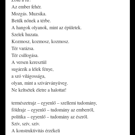
Az ember fehér.
Mozgás. Muzsika.
Betűk nőnek a térbe.
A hangok olyanok, mint az épületek.
Szelek huzata.
Kozmosz, kozmosz, kozmosz.
Tér varázsa.
Tér csillogása.
A versen keresztül
sugárzik a lélek fénye,
a szó világossága,
olyan, mint a szivárványüveg.
Ne keltsétek életre a halottat!
természetrajz
–
egyenlő
–
szellemi tudomány,
földrajz
–
egyenlő
–
tudomány az emberről,
politika
–
egyenlő
–
tudomány az észről.
Szív, szív, szív.
A konstruktivitás érzékeli