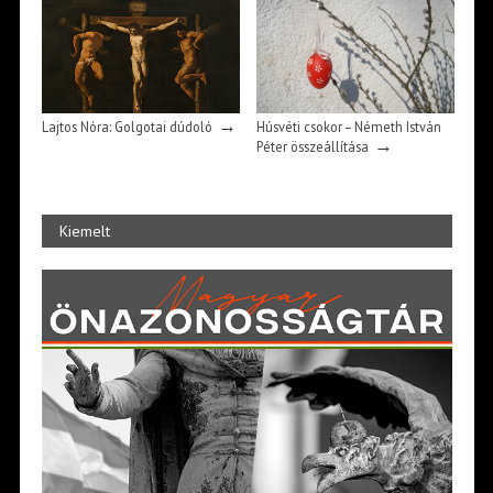
→
évfordulóján)*
→
Lajtos Nóra: Golgotai dúdoló
Húsvéti csokor – Németh István
→
Péter összeállítása
Kiemelt