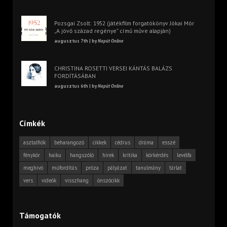
Pozsgai Zsolt: 1952 (játékfilm forgatókönyv Jókai Mór
„A jövő század regénye” című műve alapján)
augusztus 7th | by
Napút Online
CHRISTINA ROSETTI VERSEI KÁNTÁS BALÁZS
FORDÍTÁSÁBAN
augusztus 6th | by
Napút Online
Címkék
asztalfiók
beharangozó
cikkek
cédrus
dráma
esszé
fénykör
haiku
hangszóló
hírek
kritika
körkérdés
levélfa
meghívó
műfordítás
próza
pályázat
tanulmány
tárlat
vers
videók
visszhang
önszócikk
Támogatók