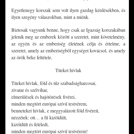
Egyetlenegy korszak sem volt ilyen gazdag kérdésekben, és
ilyen szegény válaszokban, mint a miénk.
Biztosak vagyunk benne, hogy csak az Igazság korszakában
jelenik meg az emberek között a szeretet, mint követelmény,
az egyén és az emberiség életének célja és értelme, a
szeretet, amely az emberiségből egységet kovácsol, és amely
az örök béke feltétele.
Titeket hívlak
Titeket hívlak, föld és tűz szabadságharcosai,
zivatar és szélvihar,
elmerülések és hajótörések fivérei,
minden megtört európai szívű testvérem,
benneteket hívlak, e meggyalázott föld fivéreit,
nézzétek: ott… a fű kizöldült,
kizöldült és feléledt,
minden megtört európai szívű testvérem!