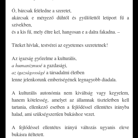
Ó, bárcsak feléledne a szeretet,
akárcsak e mérgező dühtől és gyűlölettől letiport fű a
szívekben,
és a kis fű, mely éltre kel, hangosan e a dalra fakadna. –
Titeket hívlak, testvérei az egyetemes szeretetnek!
Az igazság győzelme a kulturális,
a
humanizmusé
a gazdasági,
az igazságosságé
a társadalmi életben
lenne jelenkorunk emberiségének legnagyobb diadala.
A kulturális autonómia nem kiváltság vagy kegyelem,
hanem kötelesség, amelyet az államnak tiszteletben kell
tartania, ellenkező esetben a fejlődéssel ellentétes irányba
halad, ami szükségszerűen bukáshoz vezet.
A fejlődéssel ellentétes irányú változás ugyanis eleve
bukásra ítéltetett.