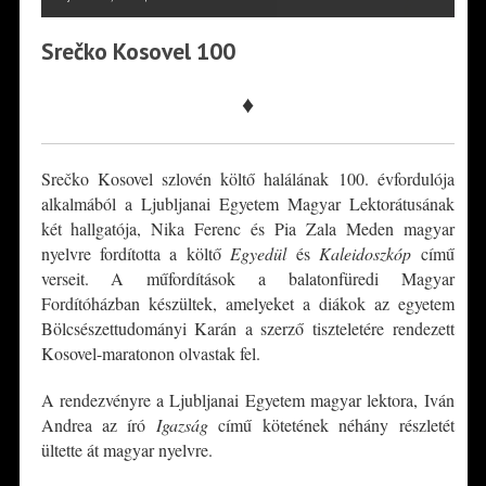
Srečko Kosovel 100
♦
Srečko Kosovel szlovén költő halálának 100. évfordulója
alkalmából a Ljubljanai Egyetem Magyar Lektorátusának
két hallgatója, Nika Ferenc és Pia Zala Meden magyar
nyelvre fordította a költő
Egyedül
és
Kaleidoszkóp
című
verseit. A műfordítások a balatonfüredi Magyar
Fordítóházban készültek, amelyeket a diákok az egyetem
Bölcsészettudományi Karán a szerző tiszteletére rendezett
Kosovel-maratonon olvastak fel.
A rendezvényre a Ljubljanai Egyetem magyar lektora, Iván
Andrea az író
Igazság
című kötetének néhány részletét
ültette át magyar nyelvre.