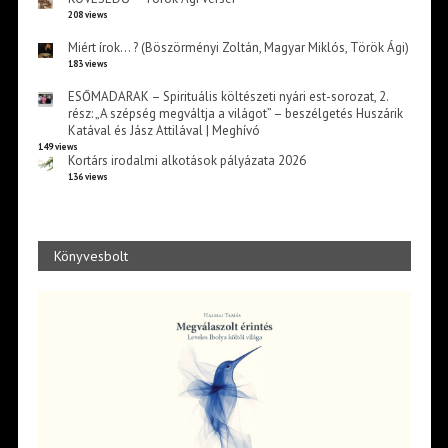
208 views
Miért írok… ? (Böszörményi Zoltán, Magyar Miklós, Török Ági)
183 views
ESŐMADARAK – Spirituális költészeti nyári est-sorozat, 2.
rész: „A szépség megváltja a világot” – beszélgetés Huszárik
Katával és Jász Attilával | Meghívó
149 views
Kortárs irodalmi alkotások pályázata 2026
136 views
Könyvesbolt