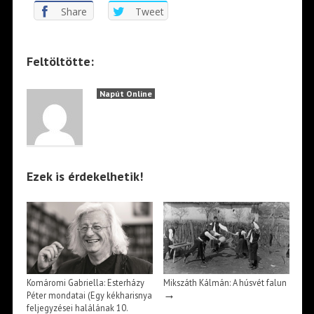
Share
Tweet
Feltöltötte:
Napút Online
Ezek is érdekelhetik!
Komáromi Gabriella: Esterházy
Mikszáth Kálmán: A húsvét falun
→
Péter mondatai (Egy kékharisnya
feljegyzései halálának 10.