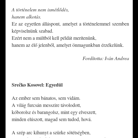
A történelem nem ismétlődés,
hanem alkotás.
Ez az egyetlen álláspont, amelyet a történelemmel szemben
képviselnünk szabad.
Ezért nem a múltból kell példát merítenünk,
hanem az élő jelenből, amelyet önmagunkban érzékelünk.
Fordította: Iván Andrea
*
Srečko Kosovel: Egyedül
Az ember sem bánatos, sem vidám.
A világ furcsán messzire távolodott,
kóborolsz és barangolsz, mint egy elveszett,
minden elúszott, magad sem tudod, hová.
A szép arc kihunyt a szürke sötétségben,