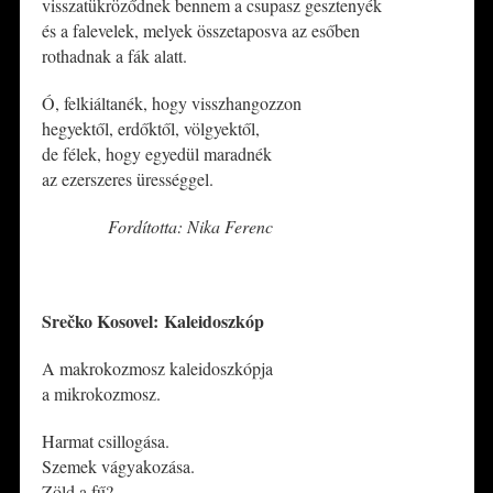
visszatükröződnek bennem a csupasz gesztenyék
és a falevelek, melyek összetaposva az esőben
rothadnak a fák alatt.
Ó, felkiáltanék, hogy visszhangozzon
hegyektől, erdőktől, völgyektől,
de félek, hogy egyedül maradnék
az ezerszeres ürességgel.
Fordította: Nika Ferenc
*
Srečko Kosovel: Kaleidoszkóp
A makrokozmosz kaleidoszkópja
a mikrokozmosz.
Harmat csillogása.
Szemek vágyakozása.
Zöld a fű?