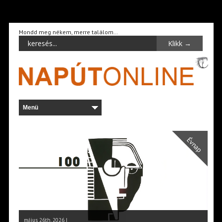
Mondd meg nékem, merre találom…
Évnap
május 26th, 2026 |