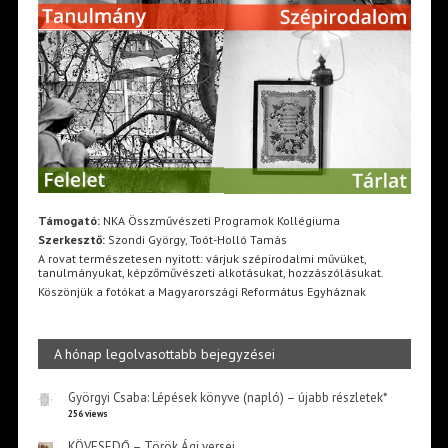
Támogató:
NKA Összművészeti Programok Kollégiuma
Szerkesztő:
Szondi György, Toót-Holló Tamás
A rovat természetesen nyitott: várjuk szépirodalmi művüket,
tanulmányukat, képzőművészeti alkotásukat, hozzászólásukat.
Köszönjük a fotókat a Magyarországi Református Egyháznak
A hónap legolvasottabb bejegyzései
Györgyi Csaba: Lépések könyve (napló) – újabb részletek*
256 views
KÖVESEDŐ – Török Ági versei