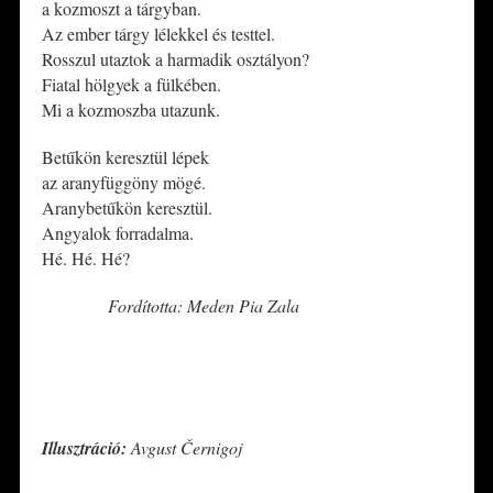
a kozmoszt a tárgyban.
Az ember tárgy lélekkel és testtel.
Rosszul utaztok a harmadik osztályon?
Fiatal hölgyek a fülkében.
Mi a kozmoszba utazunk.
Betűkön keresztül lépek
az aranyfüggöny mögé.
Aranybetűkön keresztül.
Angyalok forradalma.
Hé. Hé. Hé?
Fordította: Meden Pia Zala
*
*
Illusztráció:
Avgust Černigoj