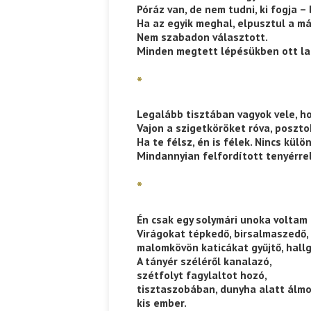
Póráz van, de nem tudni, ki fogja 
Ha az egyik meghal, elpusztul a más
Nem szabadon választott.
Minden megtett lépésükben ott lak
*
Legalább tisztában vagyok vele, h
Vajon a szigetköröket róva, poszto
Ha te félsz, én is félek. Nincs külö
Mindannyian felfordított tenyérrel
*
Én csak egy solymári unoka voltam 
Virágokat tépkedő, birsalmaszedő, 
malomkövön katicákat gyűjtő, hallg
A tányér széléről kanalazó,
szétfolyt fagylaltot hozó,
tisztaszobában, dunyha alatt álm
kis ember.