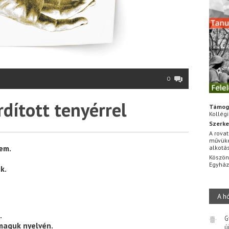
0
rdított tenyérrel
Támog
Kollég
Szerke
A rovat
művüke
em.
alkotá
Köszön
Egyhá
k.
A h
.
G
maguk nyelvén.
ú