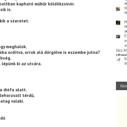
– boltban kapható műbőr köldökzsinór.
25
K
ik is.
20
ik a szeretet.
M
M
18
E
e
v
ogy meghalok.
Jász At
kba ordítva, orrok alá dörgölve is eszembe jutna?
149 view
nbség.
K
 lépünk ki az utcára.
13
Kön
a diófa alatt.
lehorzsolt térdű,
atag valaki.
odó