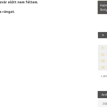
Parvathy Baul: A NAGY LELKEK DALAI.
ösvár előtt nem féltem.
Bevezetés a bául ösvénybe (Fordította:
Halm
Rideg Zsófia)
Iboly
uz
a rángat.
H
5
12
19
26
« jan
Arc
202