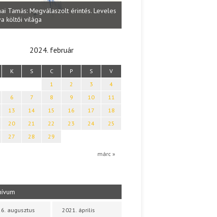
Lakatos Fleisz Katalin: Vasárna
ai Tamás: Megválaszolt érintés. Leveles
Sárszegen
a költői világa
2024. február
K
S
C
P
S
V
1
2
3
4
6
7
8
9
10
11
13
14
15
16
17
18
20
21
22
23
24
25
27
28
29
márc »
hívum
6. augusztus
2021. április