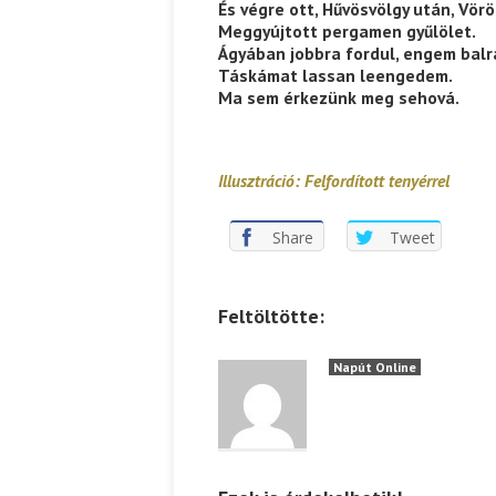
És végre ott, Hűvösvölgy után, Vör
Meggyújtott pergamen gyűlölet.
Ispány Marietta: Szavak a fényből
Káplán Géza: Erotikai kala
Ágyában jobbra fordul, engem balr
Táskámat lassan leengedem.
Ma sem érkezünk meg sehová.
Illusztráció: Felfordított tenyérrel
Share
Tweet
Feltöltötte:
Napút Online