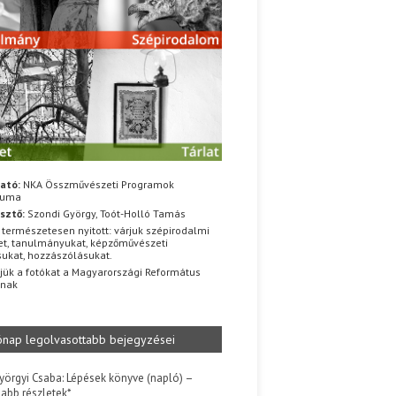
ató:
NKA Összművészeti Programok
iuma
sztő:
Szondi György, Toót-Holló Tamás
 természetesen nyitott: várjuk szépirodalmi
t, tanulmányukat, képzőművészeti
sukat, hozzászólásukat.
jük a fotókat a Magyarországi Református
znak
ónap legolvasottabb bejegyzései
yörgyi Csaba: Lépések könyve (napló) –
jabb részletek*