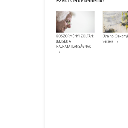
Ezek is érdekelhetik!
BÖSZÖRMÉNYI ZOLTÁN:
Újra hó (Bakonyi
→
JELIGÉK A
versei)
HALHATATLANSÁGNAK
→