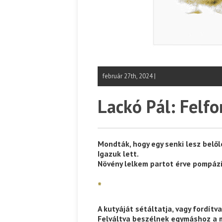
február 27th, 2024 |
Lackó Pál: Felfo
Mondták, hogy egy senki lesz belől
Igazuk lett.
Növény lelkem partot érve pompázi
*
A kutyáját sétáltatja, vagy fordítva
Felváltva beszélnek egymáshoz a 