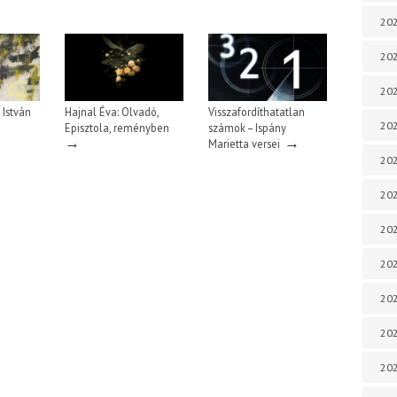
202
202
202
 István
Hajnal Éva: Olvadó,
Visszafordíthatatlan
202
Episztola, reményben
számok – Ispány
→
→
Marietta versei
202
202
202
20
20
202
202