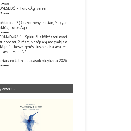
6 views
ÖVESEDŐ – Török Ági versei
9 views
iért írok… ? (Böszörményi Zoltán, Magyar
iklós, Török Ági)
3 views
SŐMADARAK – Spirituális költészeti nyári
st-sorozat, 2. rész: „A szépség megváltja a
ilágot” – beszélgetés Huszárik Katával és
tilával | Meghívó
s
ortárs irodalmi alkotások pályázata 2026
6 views
yvesbolt