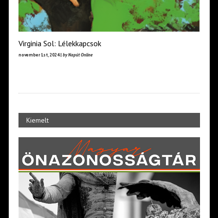
Virginia Sol: Lélekkapcsok
november 1st, 2024 |
by Napút Online
Kiemelt