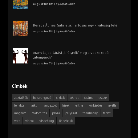
augusztus 8th | by
Napút Online
Berecz Ágnes Gabriella: Tartozás egy kiválóság felé
augusztus 8th | by
Napút Online
Arany Lajos: Járási „királynők” meg a veszekedő
„álompárok”
augusztus 7th | by
Napút Online
Címkék
asztalfiók
beharangozó
cikkek
cédrus
dráma
esszé
fénykör
haiku
hangszóló
hírek
kritika
körkérdés
levélfa
meghívó
műfordítás
próza
pályázat
tanulmány
tárlat
vers
videók
visszhang
önszócikk