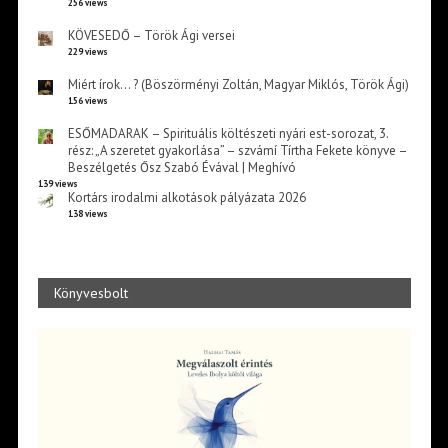
256 views
KÖVESEDŐ – Török Ági versei
229 views
Miért írok… ? (Böszörményi Zoltán, Magyar Miklós, Török Ági)
156 views
ESŐMADARAK – Spirituális költészeti nyári est-sorozat, 3.
rész: „A szeretet gyakorlása” – szvámí Tírtha Fekete könyve –
Beszélgetés Ősz Szabó Évával | Meghívó
139 views
Kortárs irodalmi alkotások pályázata 2026
138 views
Könyvesbolt