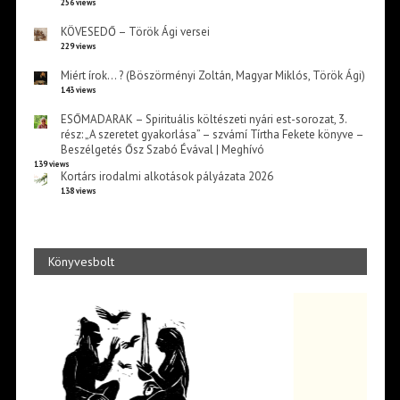
256 views
KÖVESEDŐ – Török Ági versei
229 views
Miért írok… ? (Böszörményi Zoltán, Magyar Miklós, Török Ági)
143 views
ESŐMADARAK – Spirituális költészeti nyári est-sorozat, 3.
rész: „A szeretet gyakorlása” – szvámí Tírtha Fekete könyve –
Beszélgetés Ősz Szabó Évával | Meghívó
139 views
Kortárs irodalmi alkotások pályázata 2026
138 views
Könyvesbolt