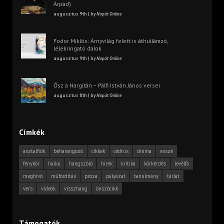
Árpád)
augusztus 9th | by
Napút Online
Fodor Miklós: Árnyvilág felett is áthullámzó,
lélekringató dalok
augusztus 9th | by
Napút Online
Ősz a Hargitán – Pálfi István János versei
augusztus 8th | by
Napút Online
Címkék
asztalfiók
beharangozó
cikkek
cédrus
dráma
esszé
fénykör
haiku
hangszóló
hírek
kritika
körkérdés
levélfa
meghívó
műfordítás
próza
pályázat
tanulmány
tárlat
vers
videók
visszhang
önszócikk
Támogatók