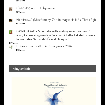
256 views
KÖVESEDŐ – Török Ági versei
229 views
Miért írok… ? (Böszörményi Zoltán, Magyar Miklós, Török Ági)
143 views
ESŐMADARAK – Spirituális költészeti nyári est-sorozat, 3.
rész: „A szeretet gyakorlása” – szvámí Tírtha Fekete könyve –
Beszélgetés Ősz Szabó Évával | Meghívó
139 views
Kortárs irodalmi alkotások pályázata 2026
138 views
Könyvesbolt