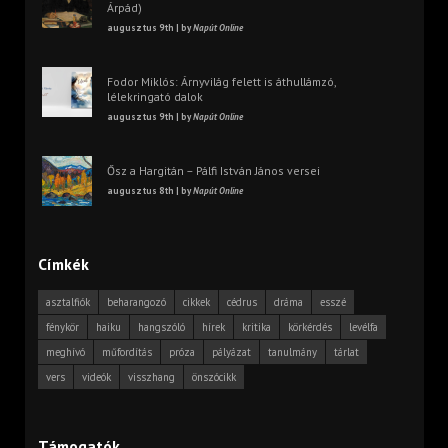
Árpád)
augusztus 9th | by
Napút Online
Fodor Miklós: Árnyvilág felett is áthullámzó,
lélekringató dalok
augusztus 9th | by
Napút Online
Ősz a Hargitán – Pálfi István János versei
augusztus 8th | by
Napút Online
Címkék
asztalfiók
beharangozó
cikkek
cédrus
dráma
esszé
fénykör
haiku
hangszóló
hírek
kritika
körkérdés
levélfa
meghívó
műfordítás
próza
pályázat
tanulmány
tárlat
vers
videók
visszhang
önszócikk
Támogatók