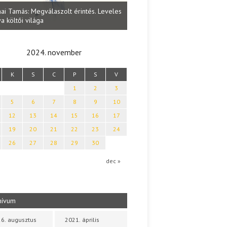
Lakatos Fleisz Katalin: Vasárna
ai Tamás: Megválaszolt érintés. Leveles
Sárszegen
a költői világa
2024. november
K
S
C
P
S
V
1
2
3
5
6
7
8
9
10
12
13
14
15
16
17
19
20
21
22
23
24
26
27
28
29
30
dec »
hívum
6. augusztus
2021. április