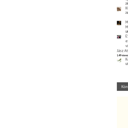
25
K
21
M
M
18
E
e
v
Jász At
149 view
K
13
Kön