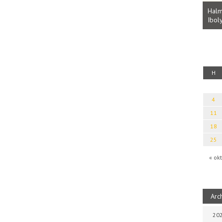
Parvathy Baul: A NAGY LELKEK DALAI.
Bevezetés a bául ösvénybe (Fordította:
Halm
Rideg Zsófia)
Iboly
uz
H
4
11
18
25
« okt
Arc
202