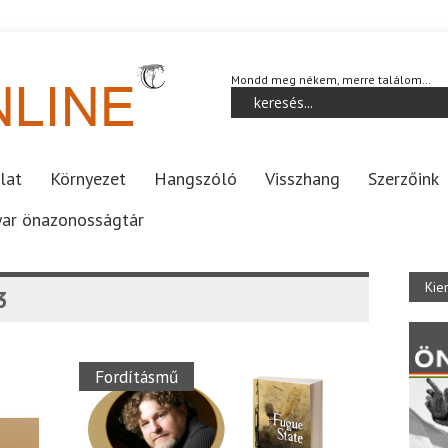
Mondd meg nékem, merre találom…
lat
Környezet
Hangszóló
Visszhang
Szerzőink
ar önazonosságtár
Kie
3
Fordításmű