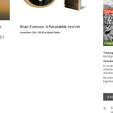
,
Brian Evenson: A fiatalabbik testvér
november 13th, 2024 |
by Napút Online
) |
Támog
Kollég
Szerke
A rovat
művüke
alkotá
Köszön
Egyhá
A h
G
ú