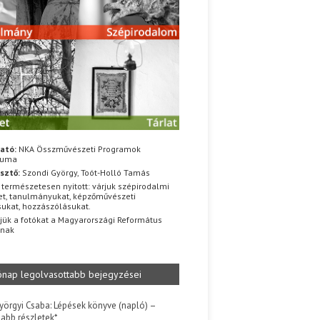
ató:
NKA Összművészeti Programok
iuma
sztő:
Szondi György, Toót-Holló Tamás
 természetesen nyitott: várjuk szépirodalmi
t, tanulmányukat, képzőművészeti
sukat, hozzászólásukat.
jük a fotókat a Magyarországi Református
znak
ónap legolvasottabb bejegyzései
yörgyi Csaba: Lépések könyve (napló) –
jabb részletek*