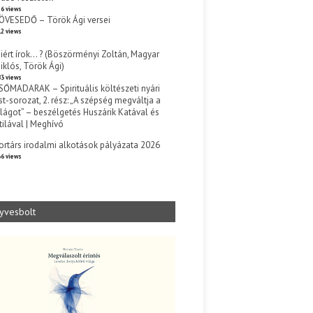
6 views
ÖVESEDŐ – Török Ági versei
2 views
iért írok… ? (Böszörményi Zoltán, Magyar
iklós, Török Ági)
3 views
SŐMADARAK – Spirituális költészeti nyári
st-sorozat, 2. rész: „A szépség megváltja a
ilágot” – beszélgetés Huszárik Katával és
tilával | Meghívó
s
ortárs irodalmi alkotások pályázata 2026
6 views
yvesbolt