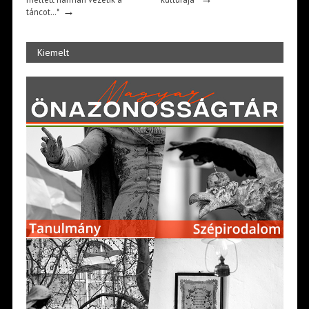
→
táncot…*
Kiemelt