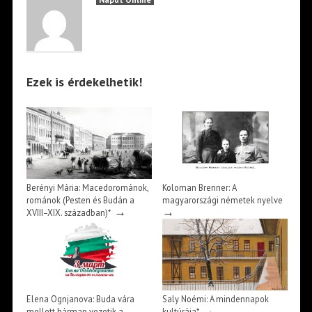
Ezek is érdekelhetik!
Berényi Mária: Macedorománok,
Koloman Brenner: A
románok (Pesten és Budán a
magyarországi németek nyelve
→
→
XVIII–XIX. században)*
Elena Ognjanova: Buda vára
Saly Noémi: A mindennapok
→
mellett hárman vezetik a
kultúrája*