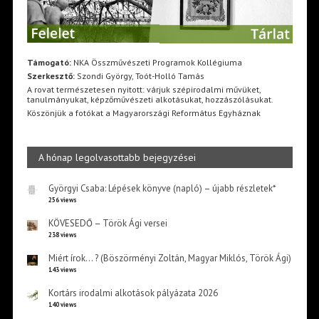
Támogató:
NKA Összművészeti Programok Kollégiuma
Szerkesztő:
Szondi György, Toót-Holló Tamás
A rovat természetesen nyitott: várjuk szépirodalmi művüket,
tanulmányukat, képzőművészeti alkotásukat, hozzászólásukat.
Köszönjük a fotókat a Magyarországi Református Egyháznak
A hónap legolvasottabb bejegyzései
Györgyi Csaba: Lépések könyve (napló) – újabb részletek*
256 views
KÖVESEDŐ – Török Ági versei
238 views
Miért írok… ? (Böszörményi Zoltán, Magyar Miklós, Török Ági)
143 views
Kortárs irodalmi alkotások pályázata 2026
140 views