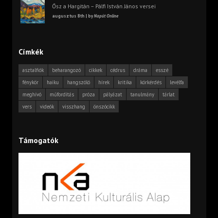
Ősz a Hargitán – Pálfi István János versei
augusztus 8th | by
Napút Online
Címkék
asztalfiók
beharangozó
cikkek
cédrus
dráma
esszé
fénykör
haiku
hangszóló
hírek
kritika
körkérdés
levélfa
meghívó
műfordítás
próza
pályázat
tanulmány
tárlat
vers
videók
visszhang
önszócikk
Támogatók