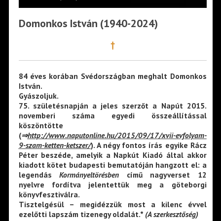
Domonkos István (1940-2024)
†
84 éves korában Svédországban megha
lt Domonkos
István.
Gyászoljuk.
75. születésnapján a jeles szerzőt a Napút 2015.
novemberi száma egyedi összeállítással
köszöntötte
(
⇒
http://www.naputonline.hu/2015/09/17/xvii-evfolyam-
9-szam-ketten-ketszer/
)
. A négy fontos írás egyike Rácz
Péter beszéde, amelyik a Napkút Kiadó által akkor
kiadott kötet budapesti bemutatóján hangzott el: a
legendás
Kormányeltörésben
című nagyverset 12
nyelvre fordítva jelentettük meg a göteborgi
könyvfesztiválra.
Tisztelgésül – megidézzük most a kilenc évvel
ezelőtti lapszám tizenegy oldalát.*
(A szerkesztőség)