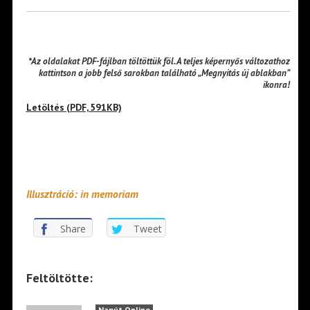
*Az oldalakat PDF-fájlban töltöttük föl. A teljes képernyős változathoz
kattintson a jobb felső sarokban található „Megnyitás új ablakban”
ikonra!
Letöltés (PDF, 591KB)
Illusztráció: in memoriam
Share
Tweet
Feltöltötte:
Napút Online