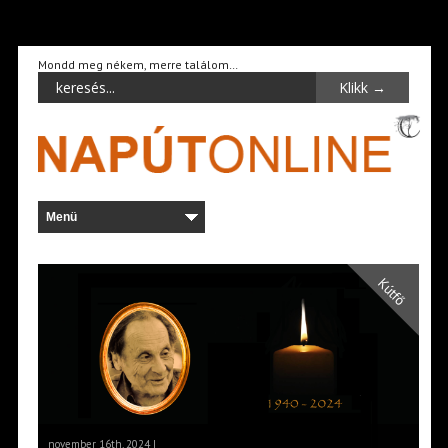
Mondd meg nékem, merre találom…
Kútfő
november 16th, 2024 |