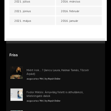
2021. július
2016. március
2021. június
2016. február
2021. május
2016. január
Friss
Miért írok… ? (Iancu Laura, Halmai Tamás, Tőzsér
Árpád)
augusztus 9th | by
Napút Online
Fodor Miklós: Árnyvilág felett is áthullámzó,
lélekringató dalok
augusztus 9th | by
Napút Online