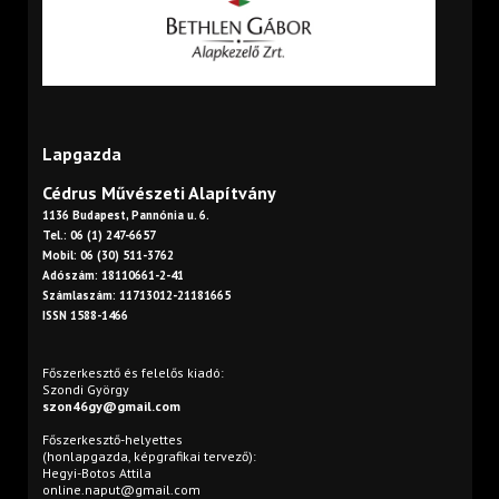
Lapgazda
Cédrus Művészeti Alapítvány
1136 Budapest, Pannónia u. 6.
Tel.: 06 (1) 247-6657
Mobil: 06 (30) 511-3762
Adószám: 18110661-2-41
Számlaszám: 11713012-21181665
ISSN 1588-1466
Főszerkesztő és felelős kiadó:
Szondi György
szon46gy@gmail.com
Főszerkesztő-helyettes
(honlapgazda, képgrafikai tervező):
Hegyi-Botos Attila
online.naput@gmail.com