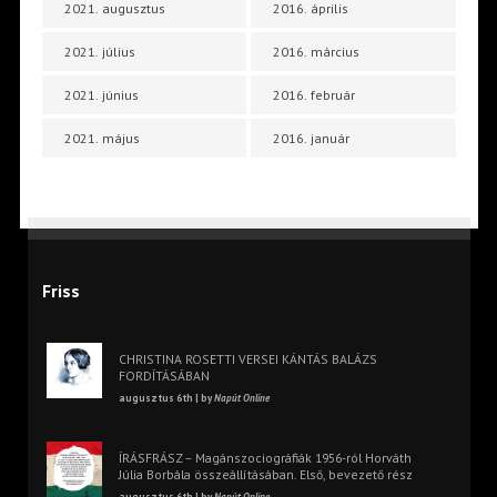
2021. augusztus
2016. április
2021. július
2016. március
2021. június
2016. február
2021. május
2016. január
Friss
CHRISTINA ROSETTI VERSEI KÁNTÁS BALÁZS
FORDÍTÁSÁBAN
augusztus 6th | by
Napút Online
ÍRÁSFRÁSZ – Magánszociográfiák 1956-ról Horváth
Júlia Borbála összeállításában. Első, bevezető rész
augusztus 6th | by
Napút Online