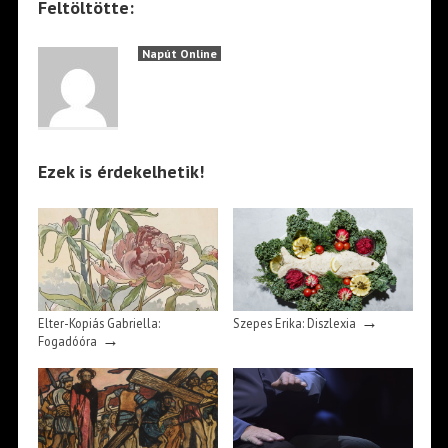
Feltöltötte:
Napút Online
Ezek is érdekelhetik!
→
Elter-Kopiás Gabriella:
Szepes Erika: Diszlexia
→
Fogadóóra