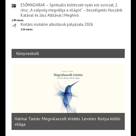
ESŐMADARAK – Spirituális költészeti nyári est-sorozat, 2.
rész: „A szépség megváltja a világot” – beszélgetés Huszárik
Katával és Jász Attilával | Meghívó
149 views
Kortárs irodalmi alkotások pályázata 2026
136 views
Könyvesbolt
l
Halmai Tamás: Megválaszolt érintés. Leveles Ibolya költői
Laka
világa