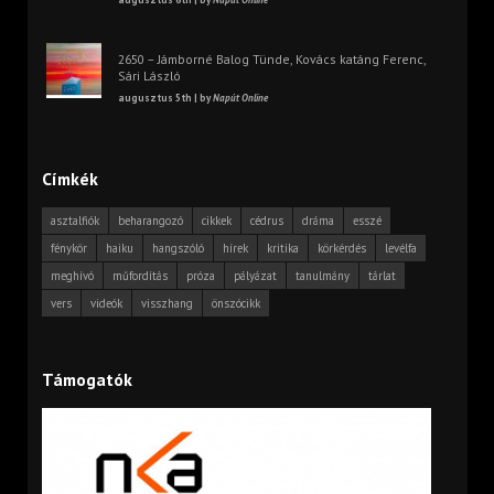
2650 – Jámborné Balog Tünde, Kovács katáng Ferenc,
Sári László
augusztus 5th | by
Napút Online
Címkék
asztalfiók
beharangozó
cikkek
cédrus
dráma
esszé
fénykör
haiku
hangszóló
hírek
kritika
körkérdés
levélfa
meghívó
műfordítás
próza
pályázat
tanulmány
tárlat
vers
videók
visszhang
önszócikk
Támogatók