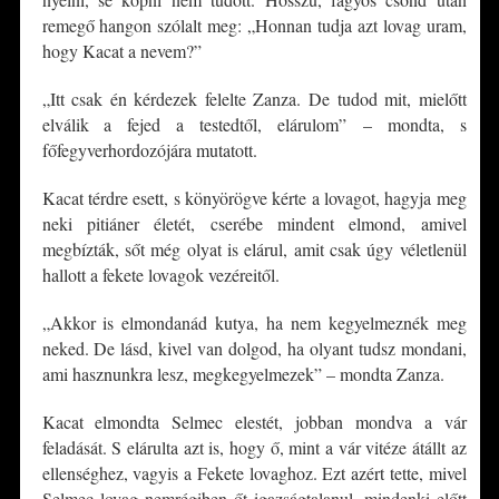
remegő hangon szólalt meg: „Honnan tudja azt lovag uram,
hogy Kacat a nevem?”
„Itt csak én kérdezek felelte Zanza. De tudod mit, mielőtt
elválik a fejed a testedtől, elárulom” – mondta, s
főfegyverhordozójára mutatott.
Kacat térdre esett, s könyörögve kérte a lovagot, hagyja meg
neki pitiáner életét, cserébe mindent elmond, amivel
megbízták, sőt még olyat is elárul, amit csak úgy véletlenül
hallott a fekete lovagok vezéreitől.
„Akkor is elmondanád kutya, ha nem kegyelmeznék meg
neked. De lásd, kivel van dolgod, ha olyant tudsz mondani,
ami hasznunkra lesz, megkegyelmezek” – mondta Zanza.
Kacat elmondta Selmec elestét, jobban mondva a vár
feladását. S elárulta azt is, hogy ő, mint a vár vitéze átállt az
ellenséghez, vagyis a Fekete lovaghoz. Ezt azért tette, mivel
Selmec lovag nemrégiben őt igazságtalanul, mindenki előtt