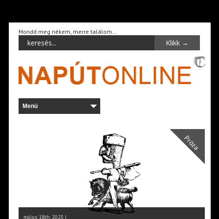
Mondd meg nékem, merre találom…
Próza
május 18th, 2025 |