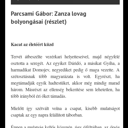
Parcsami Gábor: Zanza lovag
bolyongásai (részlet)
*
Kacat az életéért küzd
Tervét átbeszélte vezérkari helyetteseivel, majd négyfelé
osztotta a seregét. Az egyiket Dáridó, a másikat Gyiha, a
harmadikat Domojev, negyediket pedig ő maga vezette. A
szétosztásnak több magyarázata is volt. Egyrészt, ha
megtámadják egyik hadtestüket, akkor még mindig marad
három. Másrészt az ellenség bekerítése sem lehetetlen, ha
több irányból éri őket támadás.
Mielőtt így szétvált volna a csapat, kisebb mulatságot
csaptak az egy napra felállított táborban.
Éppen a mulatság kellős közepén, úgy éjféltájban, az őrség