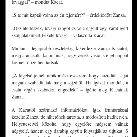
lovaggal” – mondta Kacat.
„S te mit kaptál volna az én fejemért?” – érdeklődött Zanza.
„Őszinte leszek, lovagi rangot és vele együtt egy várat ígért
szolgálataimért Fekete lovag” – válaszolta Kacat.
Miután a legapróbb részletekig kikérdezte Zanza Kacatot,
megparancsolta katonáinak, hogy verjék vasra, s éjjel nappal
kiemelt őrizetben tartsák.
„A legelső jelnél, amikor észreveszem, hogy hazudtál, saját
magam szabadítalak meg a fejedtől. Ha igazat mondtál, a
csata végén szabadon engedlek” – ígérte meg Kacatnak
Zanza.
A Kacattól származó információkat, igaz fenntartással
kezelte Zanza, de hihetőnek tartotta, s módosított haditervén.
Helyetteseivel közölte, hogy egyelőre mégsem válnak
négyfelé, hanem egy darabig együtt folytatják az útjukat. S