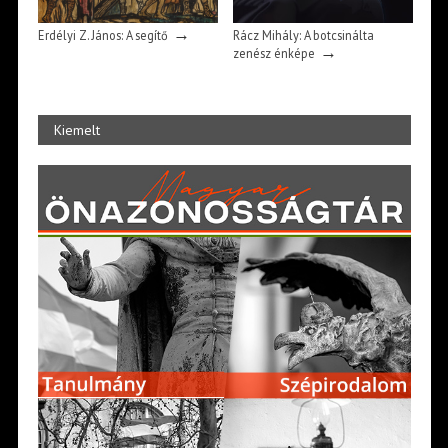
→
Erdélyi Z. János: A segítő
Rácz Mihály: A botcsinálta
→
zenész énképe
Kiemelt