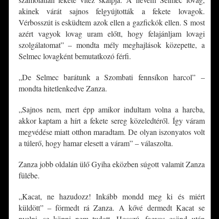
akinek várát sajnos felgyújtották a fekete lovagok.
Vérbosszút is esküdtem azok ellen a gazfickók ellen. S most
azért vagyok lovag uram előtt, hogy felajánljam lovagi
szolgálatomat” – mondta mély meghajlások közepette, a
Selmec lovagként bemutatkozó férfi.
„De Selmec barátunk a Szombati fennsíkon harcol” –
mondta hitetlenkedve Zanza.
„Sajnos nem, mert épp amikor indultam volna a harcba,
akkor kaptam a hírt a fekete sereg közeledtéről. Így váram
megvédése miatt otthon maradtam. De olyan iszonyatos volt
a túlerő, hogy hamar elesett a váram” – válaszolta.
Zanza jobb oldalán ülő Gyiha eközben súgott valamit Zanza
fülébe.
„Kacat, ne hazudozz! Inkább mondd meg ki és miért
küldött” – förmedt rá Zanza. A kővé dermedt Kacat se
nyelni, se köpni nem tudott. Hosszú, fagyos csönd után