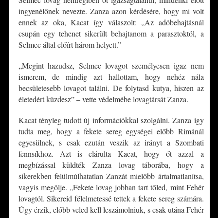
ingyenélőnek nevezte. Zanza azon kérdésére, hogy mi volt
ennek az oka, Kacat így válaszolt: „Az adóbehajtásnál
csupán egy tehenet sikerült behajtanom a parasztoktól, a
Selmec által előírt három helyett.”
„Megint hazudsz, Selmec lovagot személyesen igaz nem
ismerem, de mindig azt hallottam, hogy nehéz nála
becsületesebb lovagot találni. De folytasd kutya, hiszen az
életedért küzdesz” – vette védelmébe lovagtársát Zanza.
Kacat tényleg tudott új információkkal szolgálni. Zanza így
tudta meg, hogy a fekete sereg egységei előbb Rimánál
egyesülnek, s csak ezután veszik az irányt a Szombati
fennsíkhoz. Azt is elárulta Kacat, hogy őt azzal a
megbízással küldték Zanza lovag táborába, hogy a
sikerekben felülmúlhatatlan Zanzát mielőbb ártalmatlanítsa,
vagyis megölje. „Fekete lovag jobban tart tőled, mint Fehér
lovagtól. Sikereid félelmetessé tettek a fekete sereg számára.
Úgy érzik, előbb veled kell leszámolniuk, s csak utána Fehér