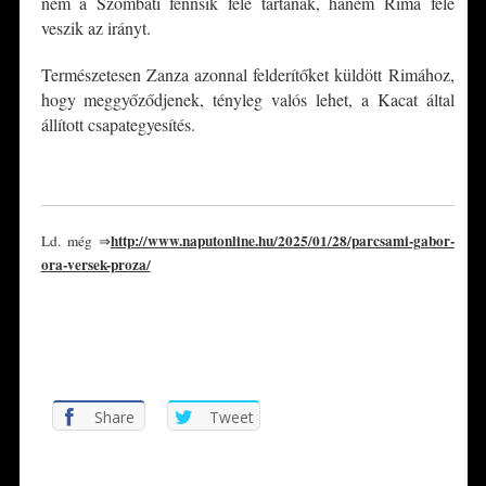
nem a Szombati fennsík felé tartanak, hanem Rima felé
veszik az irányt.
Természetesen Zanza azonnal felderítőket küldött Rimához,
hogy meggyőződjenek, tényleg valós lehet, a Kacat által
állított csapategyesítés.
*
http://www.naputonline.hu/2025/01/28/parcsami-gabor-
Ld. még ⇒
ora-versek-proza/
*
*
Share
Tweet