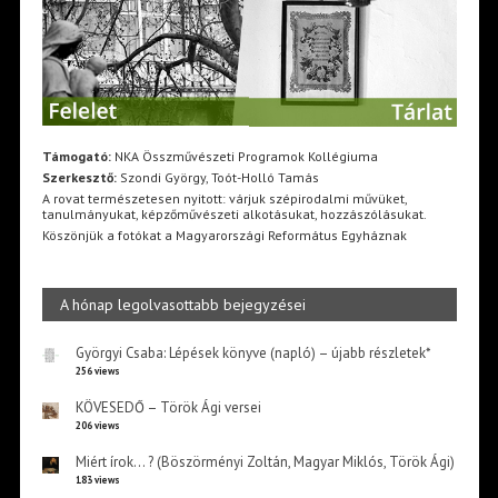
Támogató:
NKA Összművészeti Programok Kollégiuma
Szerkesztő:
Szondi György, Toót-Holló Tamás
A rovat természetesen nyitott: várjuk szépirodalmi művüket,
tanulmányukat, képzőművészeti alkotásukat, hozzászólásukat.
Köszönjük a fotókat a Magyarországi Református Egyháznak
A hónap legolvasottabb bejegyzései
Györgyi Csaba: Lépések könyve (napló) – újabb részletek*
256 views
KÖVESEDŐ – Török Ági versei
206 views
Miért írok… ? (Böszörményi Zoltán, Magyar Miklós, Török Ági)
183 views