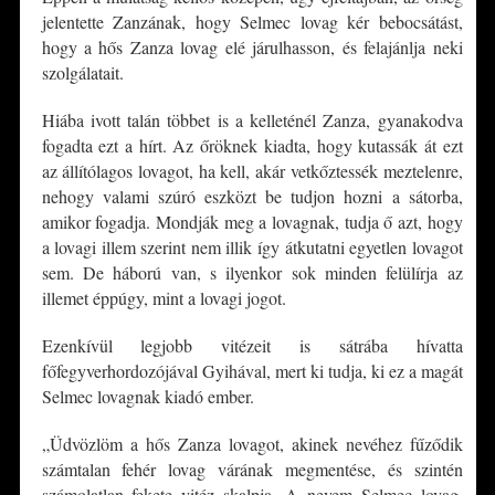
jelentette Zanzának, hogy Selmec lovag kér bebocsátást,
hogy a hős Zanza lovag elé járulhasson, és felajánlja neki
szolgálatait.
Hiába ivott talán többet is a kelleténél Zanza, gyanakodva
fogadta ezt a hírt. Az őröknek kiadta, hogy kutassák át ezt
az állítólagos lovagot, ha kell, akár vetkőztessék meztelenre,
nehogy valami szúró eszközt be tudjon hozni a sátorba,
amikor fogadja. Mondják meg a lovagnak, tudja ő azt, hogy
a lovagi illem szerint nem illik így átkutatni egyetlen lovagot
sem. De háború van, s ilyenkor sok minden felülírja az
illemet éppúgy, mint a lovagi jogot.
Ezenkívül legjobb vitézeit is sátrába hívatta
főfegyverhordozójával Gyihával, mert ki tudja, ki ez a magát
Selmec lovagnak kiadó ember.
„Üdvözlöm a hős Zanza lovagot, akinek nevéhez fűződik
számtalan fehér lovag várának megmentése, és szintén
számolatlan fekete vitéz skalpja. A nevem Selmec lovag,