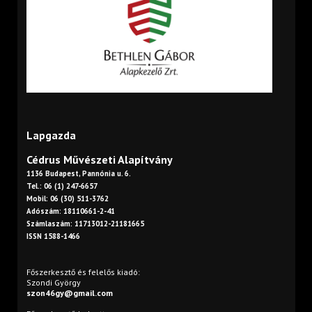
Lapgazda
Cédrus Művészeti Alapítvány
1136 Budapest, Pannónia u. 6.
Tel.: 06 (1) 247-6657
Mobil: 06 (30) 511-3762
Adószám: 18110661-2-41
Számlaszám: 11713012-21181665
ISSN 1588-1466
Főszerkesztő és felelős kiadó:
Szondi György
szon46gy@gmail.com