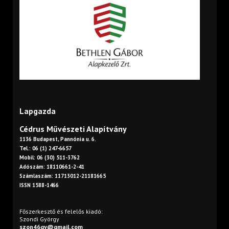
Lapgazda
Cédrus Művészeti Alapítvány
1136 Budapest, Pannónia u. 6.
Tel.: 06 (1) 247-6657
Mobil: 06 (30) 511-3762
Adószám: 18110661-2-41
Számlaszám: 11713012-21181665
ISSN 1588-1466
Főszerkesztő és felelős kiadó:
Szondi György
szon46gy@gmail.com