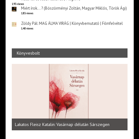
193 views
Miért írok… ? (Böszörményi Zoltán, Magyar Miklós, Török Ági)
183 views
Zöldy Pál: MAG ÁLMA VIRÁG | Könyvbemutató | Filmfelvétel
140 views
Könyvesbolt
Vité
ltői
irod
Lakatos Fleisz Katalin: Vasárnap délután Sárszegen
erej