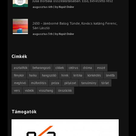
Júlia Borbála összeállításában. Első, bevezető rész
augusztus 6th | by
Napút Online
2650 – Jámborné Balog Tünde, Kovács katáng Ferenc,
Sári László
augusztus 5th | by
Napút Online
Címkék
asztalfiók
beharangozó
cikkek
cédrus
dráma
esszé
fénykör
haiku
hangszóló
hírek
kritika
körkérdés
levélfa
meghívó
műfordítás
próza
pályázat
tanulmány
tárlat
vers
videók
visszhang
önszócikk
Támogatók