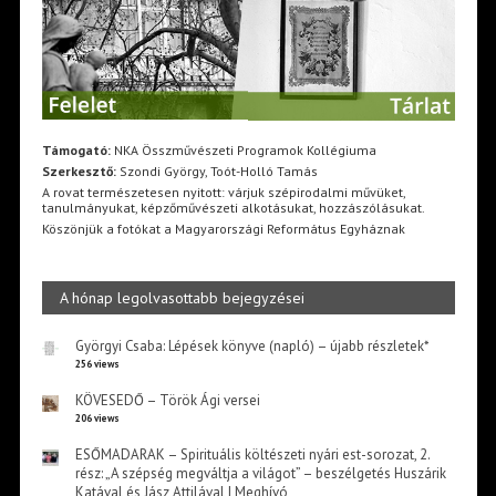
Támogató:
NKA Összművészeti Programok Kollégiuma
Szerkesztő:
Szondi György, Toót-Holló Tamás
A rovat természetesen nyitott: várjuk szépirodalmi művüket,
tanulmányukat, képzőművészeti alkotásukat, hozzászólásukat.
Köszönjük a fotókat a Magyarországi Református Egyháznak
A hónap legolvasottabb bejegyzései
Györgyi Csaba: Lépések könyve (napló) – újabb részletek*
256 views
KÖVESEDŐ – Török Ági versei
206 views
ESŐMADARAK – Spirituális költészeti nyári est-sorozat, 2.
rész: „A szépség megváltja a világot” – beszélgetés Huszárik
Katával és Jász Attilával | Meghívó