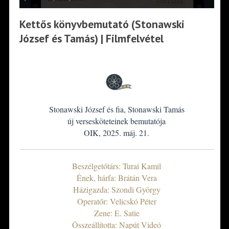
Kettős könyvbemutató (Stonawski
József és Tamás) | Filmfelvétel
Stonawski József és fia, Stonawski Tamás
új versesköteteinek bemutatója
OIK, 2025. máj. 21.
Beszélgetőtárs: Turai Kamil
Ének, hárfa: Brátán Vera
Házigazda: Szondi György
Operatőr: Velicskó Péter
Zene: E. Satie
Összeállította: Napút Videó