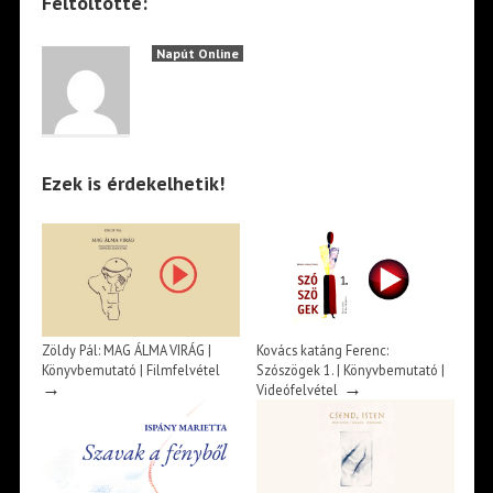
Feltöltötte:
Napút Online
Ezek is érdekelhetik!
Zöldy Pál: MAG ÁLMA VIRÁG |
Kovács katáng Ferenc:
Könyvbemutató | Filmfelvétel
Szószögek 1. | Könyvbemutató |
→
→
Videófelvétel