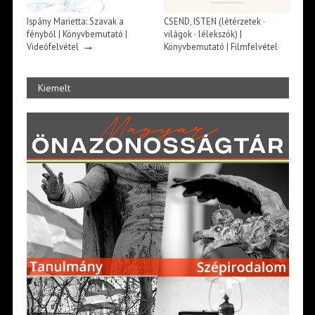
Ispány Marietta: Szavak a
CSEND, ISTEN (létérzetek ·
fényből | Könyvbemutató |
világok · lélekszók) |
→
Videófelvétel
Könyvbemutató | Filmfelvétel
→
Kiemelt