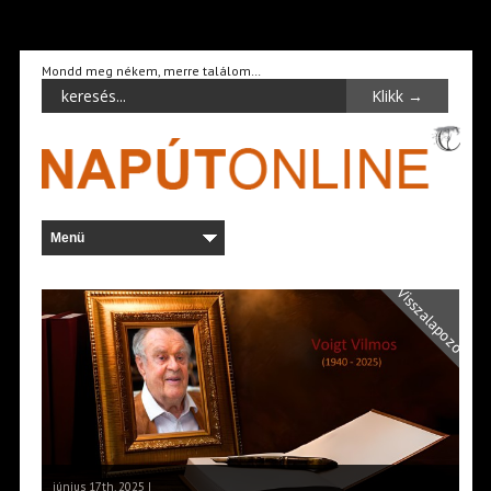
Mondd meg nékem, merre találom…
Visszalapozó
június 17th, 2025 |