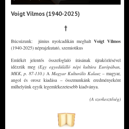
Voigt Vilmos (1940-2025)
†
Voigt Vilmos
Búcsúzunk: június nyolcadikán meghalt
(1940-2025) néprajzkutató, szemiotikus
Emlékét jelentős összefoglaló írásának újraközlésével
idézzük meg
(Egy egyedülálló népi kultúra Európában,
MKK, p. 87-110.)
A
Magyar Kulturális Kalauz
– magyar,
angol és orosz kiadása – összmunkánk eredményeként
műhelyünk egyik legemlékezetesebb kiadványa.
(A szerkesztőség)
*