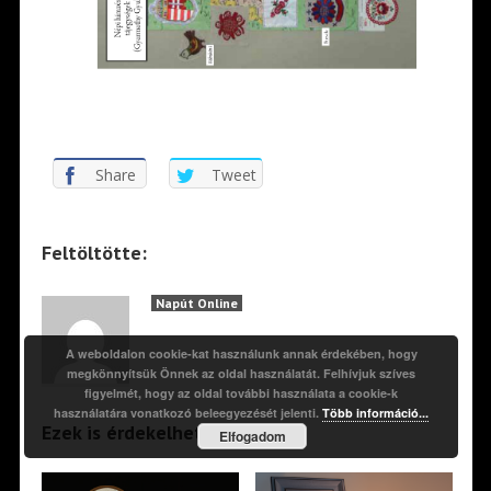
Share
Tweet
Feltöltötte:
Napút Online
A weboldalon cookie-kat használunk annak érdekében, hogy
megkönnyítsük Önnek az oldal használatát. Felhívjuk szíves
figyelmét, hogy az oldal további használata a cookie-k
használatára vonatkozó beleegyezését jelenti.
Több információ...
Ezek is érdekelhetik!
Elfogadom