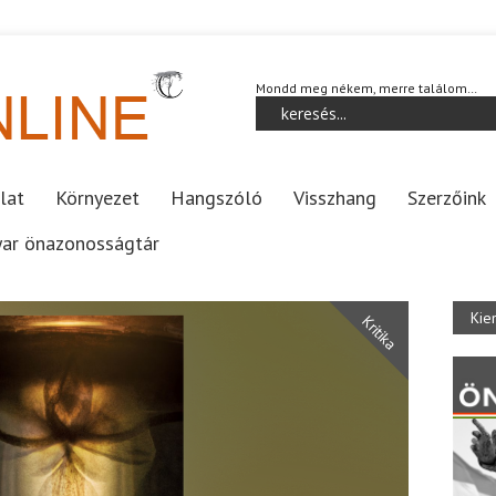
Mondd meg nékem, merre találom…
lat
Környezet
Hangszóló
Visszhang
Szerzőink
ar önazonosságtár
Kie
Kritika