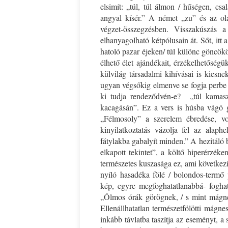
elsimít: „túl, túl álmon / hűségen, csa
angyal kísér.” A német „zu” és az ola
végzet-összegzésben. Visszakúszás a
elhanyagolható kétpólusain át. Sőt, itt
hatoló pazar éjeken/ túl különc göncökö
élhető élet ajándékait, érzékelhetőség
külvilág társadalmi kihívásai is kiesne
ugyan végsőkig elmenve se fogja perbe 
ki tudja rendeződvén-e? „túl kamasz
kacagásán”. Ez a vers is húsba vágó gy
„Félmosoly” a szerelem ébredése, v
kinyilatkoztatás vázolja fel az alaphe
fátylakba gabalyít minden.” A hezitáló 
elkapott tekintet”, a költő hiperérzéke
természetes kuszasága ez, ami következik
nyíló hasadéka fölé / bolondos-termő p
kép, egyre megfoghatatlanabbá- fogha
„Ólmos órák görögnek, / s mint mágnes
Ellenállhatatlan természetfölötti mágn
inkább távlatba taszítja az eseményt, a s