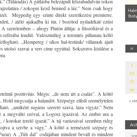
” (Túláradás) A gátlásba belezápult felszabadulván rokon
Parvathy Baul: A NAGY LELKEK DALAI.
rajzolatára / zokogni kezd benned a láz.” Nem csak hogy
Bevezetés a bául ösvénybe (Fordította:
Halm
zét. Mégpedig egy szinte direkt szeretkezési premierre.
Rideg Zsófia)
Iboly
uz
eti, / aléló ajakadba ki túr, / bozótod nyiladékát/ ezüst
” A szerelemben – ahogy Platón állítja: a filozófiával és a
-szférába lendül. Valószínűleg a teremtés pillanata kellő
 felfogható. „Hempereg / síkos hal-testünk/ villámok ájult
s utolsó szavai a vers címe egyúttal. Sokszoros kisülése a
H
ra.
3
10
17
24
rtelmű pozitivitás. Mégis: „de nem árt a csalás”. A költő
p, Hold megcsalja a halandót. Szépsége elfedi személytelen
« okt
ható, „amiként sugaras szerető szava, láza vigyáz.” Nem
e a megváltó szóval, a Logosz igazával. Az ember ura a
, / korokat terelő igazát.” A táj varázsával szemben rideg
Arc
Fojtva a szívbe a vágy.” A költő a természeti szépség és
Pazar) A „Túli dal” codájában mindent bevall és mindent
202