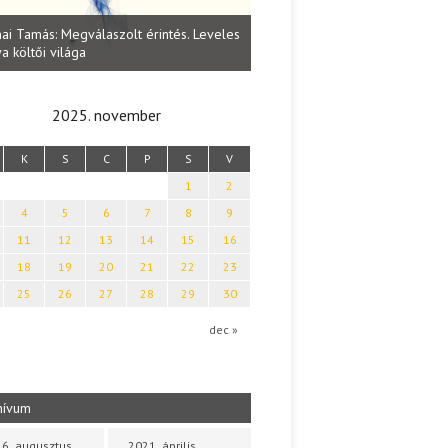
Lakatos Fleisz Katalin: Vasárna
ai Tamás: Megválaszolt érintés. Leveles
Sárszegen
a költői világa
2025. november
K
S
C
P
S
V
1
2
4
5
6
7
8
9
11
12
13
14
15
16
18
19
20
21
22
23
25
26
27
28
29
30
dec »
hívum
6. augusztus
2021. április