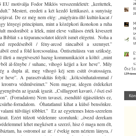
 EU motiválja Fodor Miklós versszemléletét: „kerítettek,
25
K
jdult.” Mesteri, eredeti a két kezdő kritikaszó, a sunyiság
23
iójával. De ez még nem elég: „máglyára-illő kultúr-kacat /
úgy lényegi princípium, mint a középkori ikonokon a ruha
M
M
lt modorából: a lélek, mint eleve vallásos érték kiveszett
14
 Bibliát s a tízparancsolatot idézőt ismét elégetni. Noha a
K
ded repedéseiből / fény-arcod ráncaiból a szennyet.”
13
ól ered a föld korcsosulása. Öntisztulásra van szükség.
E
al illeti a megtévesztő hazug kommunikációt a költő: „mint
e
ényből ál-fénybe / suhanc, vihogó kéjjel a kor heve”. Mily
s
Ősz Sz
ég a dupla ál, meg vihogó kéj sem csitít óvatosságra.
139 view
 heve”. A parasztvakítás folyik: „kölcsönhatalommal /
 / lerontva védműveimet.” Nem magyar, idegen érdekeket
yengítvén az igazak igazát. „Csillagport kavaró, / őszi eső
Kön
on”. (Forradalom) Nem tavaszi, zsendülő újjászületés ez,
csürhe-forradalom. Óhatatlanul kihat a külső bensőnkre.
valami túlvilági többlet.” Ez az egyetemes Isten-szerelem
árait. Ezért túlzott védelemre szorulunk: „övezd derekam
védelemmel lehet megkésett a szerző, hisz ő maga nem élt,
hibáztam, ha ostromol az ár: / évekig nem néztem lányra, /