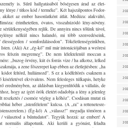
személy is. Sűrű hallgatásából bőségesen árad az élet-
ny lénye / titkos kód / terméke”. Két hajszálpontos Fodor-
202
i, akiket az ember hasonlatként átlát. Medúza: alakváltó,
imóza: érinthetetlen, óvatos, visszahúzódó lény-növény.
202
 sérülékenységében rejlik. De annyira nincs tőlünk távol,
202
nylénye nélkül nincs halandó, mi több szenvedéseink,
/ élességeden / somfordálásodon”. Tökéletlenségeinkben,
202
en Isten. (Aki) Az „ég-kő” mű már intonációjában a weöresi
fodros felszín megremeg”. De nem lélektelenül moccan a
202
ére: „buzog örvény, kút és forrás vize / ha alkotsz, lelked
s szakmája, a zene főszerepet kap ebben az életlejtésben: „ha
202
 kódot feltörd, hullámozd”. S ez a kódfeltörés csaknem a
202
 kísérletével ekvivalens. Nem felesleges túlkapás, hetyke
ező eredményben, az áldásban kiegyenlítődik a vállalás, de
202
hhoz, hogy az ígért örök életért odadobja a lény a jelenleg
vült reszketés / csomóz végleg a kőhöz”. Csodásan mutat rá
20
ibliai héber „istenfélelem” kulcsa. (A „ra” a rettenetesre-
 istenszerelem.) (Ég-kő) A „válassz!” megadja tömören a
20
 / választod a bűntudatot”. Tegyük hozzá: az embert! A
t normális állapotunk. Aki kerüli a gyónást, feladta
202