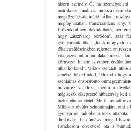
hiszen személy Ő, ha személyfeletti 
instrukció: „medúza, mimóza / sérüléke
megközelítés-definíció. Állati, növény
megfoghatatlan, transzcendens lény. M
Erőszakkal nem dekódolható, mert ereje
hogy „átszivárog bőrödön”, azaz fé
gyönyöreink titka: „lucskos ágyadon 
tökéletesüléseinkben rejtetten ott rezz
világérzés intim indulatait idézi: „
környezet, hanem az emberi érzület ütem
titkát kódolod”. Miklós szeretett, titko
zenélsz, lelked adod, áldozod / hogy a
zsenialitás önsorsrontó önmegsemmisítő
bravúr ez az áldozat, mert a rá követk
mégiscsak elképesztő hitbátorság kell a
biztos efemer életét. Mert: „rémült-ré
Miklós a révület szinonimájára, ami a b
gyönyörűre rádöbbenő lélek állapota,
direktívát: „ha döntésed magad hozod
Paradicsom elvesztése óta a bűntuda