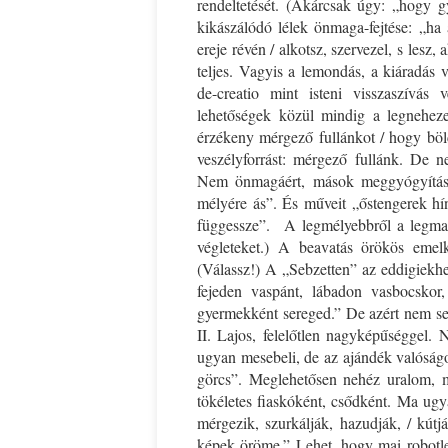
rendeltetését. (Akárcsak úgy: „hogy 
kikászálódó lélek önmaga-fejtése: „ha 
ereje révén / alkotsz, szervezel, s le
teljes. Vagyis a lemondás, a kiáradás
de-creatio mint isteni visszaszívá
lehetőségek közül mindig a legnehezeb
érzékeny mérgező fullánkot / hogy bölc
veszélyforrást: mérgező fullánk. De ne
Nem önmagáért, mások meggyógyításá
mélyére ás”. És műveit „őstengerek hín
függessze”. A legmélyebbről a legmag
végleteket.) A beavatás örökös emelk
(Válassz!) A „Sebzetten” az eddigiekh
fejeden vaspánt, lábadon vasbocskor,
gyermekként sereged.” De azért nem sem
II. Lajos, felelőtlen nagyképűséggel. 
ugyan mesebeli, de az ajándék valóságos
görcs”. Meglehetősen nehéz uralom, mi
tökéletes fiaskóként, csődként. Ma ugy
mérgezik, szurkálják, hazudják, / kútján
képek öröme.” Lehet, hogy mai robotle