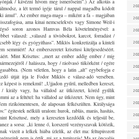
gyónjak / kávézni hívom meg ismerőseim”.) Az alkotás a
202
álmodsz, a lét termő igéje tárul / nappal magadba kódolt
sz, aki ámul”. Az ember maga-maga – miként a fa – magjában
202
 visszafogása, ama kínai nemcselekvés vagy Simone Weil-i
s végső soron azonos Hamvas Béla követelményével: a
202
bet válaszd: „válaszd a tövisbokrot, karcot, forradást /
sebb légy és gyógyíthass”. Miklós konkretizálja a kínteli
202
m semmiért! Az emberszeretet krisztusi kiteljesedéséért.
202
ért. Mint Krisztus: „mert az ember addig ember / míg
ármezejéről / halássza, hogy / ráolvasó tükörként / egére
202
asabbra. (Nem véletlen, hogy a latin „alt” egybefogja e
edő útját írja le Fodor Miklós e válasz-adó versében.
202
ez képest is remekmű! „Ujjadon gyűrű, melledben kereszt,
 / király vagy, ha vállalod az ütközetet, köréd gyűlik
202
mi az a feltétel: ha vállalod az ütközetet. Nem úgy, mint
202
Nem rizikómentesen, de alaposan felkészülten. Királysága
:” égitestek nélküli uralom: hurok, rablás, marás, hasítás,
20
nt Krisztusé, mely a kereszten kezdődik és teljesül be,
anez a sorsa: „ki lenne ő, korszerű vezényszavak kötözik,
20
ak vizeit a lelkek hiába ízlelik, az élet ma: feltupírozott
gényeink nem is értik, mi az a tupírozás! Ma az öncsalás
202