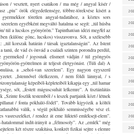
láson / vesztett, nyert csatákon / ma még / angyal kísér /
sz „piu” örök elégedetlensége, többre-törekvése kísért a
202
 gyermekkor töretlen angyal-tudatához, a köztes sors
 a szerelem egyébként megváltó hatalma se segít: „túl húsba
202
n/ túl a lucskos gyönyörön.” Tapinthatóan idézi meg/fel az
202
ükben (különc gönc, lucskos) visszavonva. Sőt, a szélesebb
k: „túl korszak határán / társak igaztalanságán”. Az Istent
202
a tanú, de vád és önvád a családi szinten porondra perdül,
 gyermeked / jogosnak elismert vádján / túl gyöngyös
202
önyörön-gyötrelmen át teljesít életgyónást. (Túli dal) A
onulása, a „sehol-van szerelem”. Egy nagyon egyszerű
202
lyzetet. „Istennővel ölelkezem, / nem földi lánnyal, / s
202
bizonytalanság képeiből-képleteiből kikapja egy „túl hamar
nysége, sőt, „festett máguscsuhát lelkemre”. A tisztánlátás
20
 „Szinte foszlik testemből / s leszek partjaink közt / létnek
illanat / fonta pókháló-födél”. Tovább kígyózik a költői
20
tatlanabbá válik, s végül pókháló semmisségébe vész el.
 vasreszeléket, / rendez át eme lüktető emléksejt-elem”.
202
es-hatalommal indít-irányít a „félmosoly”. Az „emlék” még
202
ejtelem két részre szakítása, konkrét fizikai sejtre s elemre