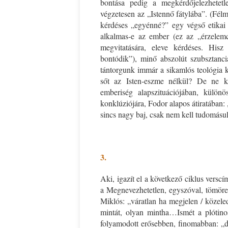
bontása pedig a megkérdőjelezhetetle
végzetesen az „Istennő fátylába”. (Fél
kérdéses „egyénné?” egy végső etikai
alkalmas-e az ember (ez az „érzelem
megvitatására, eleve kérdéses. His
bontódik”), minő abszolút szubsztanc
tántorgunk immár a sikamlós teológia k
sőt az Isten-eszme nélkül? De ne kó
emberiség alapszituációjában, különö
konklúziójára, Fodor alapos átiratában
sincs nagy baj, csak nem kell tudomásul
x
3.
Aki, igazít el a következő ciklus versc
a Megnevezhetetlen, egyszóval, tömören
Miklós: „váratlan ha megjelen / közele
mintát, olyan mintha…Ismét a plótino
folyamodott erősebben, finomabban: „d