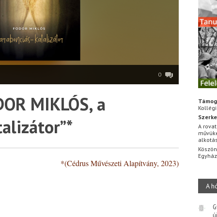
0
ODOR MIKLÓS, a
Támog
Kollég
Szerke
alizátor”*
A rovat
művüke
alkotá
Köszön
Egyhá
*(Cédrus Művészeti Alapítvány, 2023)
*
A h
G
ú