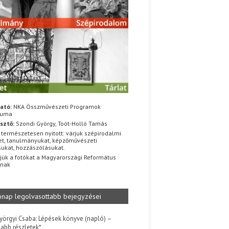
ató:
NKA Összművészeti Programok
iuma
sztő:
Szondi György, Toót-Holló Tamás
 természetesen nyitott: várjuk szépirodalmi
t, tanulmányukat, képzőművészeti
sukat, hozzászólásukat.
jük a fotókat a Magyarországi Református
znak
ónap legolvasottabb bejegyzései
yörgyi Csaba: Lépések könyve (napló) –
jabb részletek*