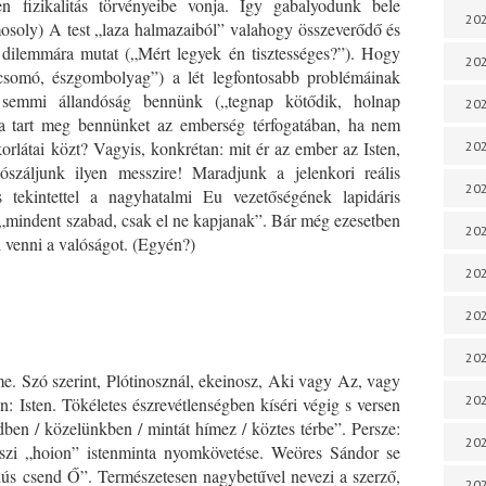
n fizikalitás törvényeibe vonja. Így gabalyodunk bele
202
mosoly) A test „laza halmazaiból” valahogy összeverődő és
 dilemmára mutat („Mért legyek én tisztességes?”). Hogy
202
csomó, észgombolyag”) a lét legfontosabb problémáinak
z semmi állandóság bennünk („tegnap kötődik, holnap
202
ia tart meg bennünket az emberség térfogatában, ha nem
orlátai közt? Vagyis, konkrétan: mit ér az ember az Isten,
202
száljunk ilyen messzire! Maradjunk a jelenkori reális
202
s tekintettel a nagyhatalmi Eu vezetőségének lapidáris
: „mindent szabad, csak el ne kapjanak”. Bár még ezesetben
202
 venni a valóságot. (Egyén?)
202
202
20
íme. Szó szerint, Plótinosznál, ekeinosz, Aki vagy Az, vagy
20
: Isten. Tökéletes észrevétlenségben kíséri végig s versen
dben / közelünkben / mintát hímez / köztes térbe”. Persze:
202
szi „hoion” istenminta nyomkövetése. Weöres Sándor se
ús csend Ő”. Természetesen nagybetűvel nevezi a szerző,
202