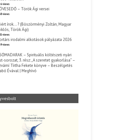
6 views
ÖVESEDŐ – Török Ági versei
8 views
iért írok… ? (Böszörményi Zoltán, Magyar
iklós, Török Ági)
3 views
ortárs irodalmi alkotások pályázata 2026
9 views
SŐMADARAK – Spirituális költészeti nyári
st-sorozat, 3. rész: „A szeretet gyakorlása” –
zvámí Tírtha Fekete könyve – Beszélgetés
abó Évával | Meghívó
s
yvesbolt