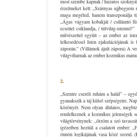
most szembe kapnak / huzatos szoknyák.
érzelmeket kelt: „Szárnyas ujjbegyem 
maga megéled, hanem transzponálja tü
Ispány Marietta: Szavak a fényből
Káplán Géza: Erotikai kala
„Ágas vágyam kobakját / csillámtó fürd
ecsettel csiklandja, / túlvilág-istennő!
művészettel együtt – az ember az isten
lelkesedéssel Isten ejakulációjának is
záporán.” (Villámok ájult zápora) A ver
világviharnak az ember kozmikus mámo
x
2.
„Szentre cseréli ruhám a halál” – egyé
gyanakszik a táj külső szépségeire. Na
közönyét. Nem olyan áhítatos, megbíz
rendelkeznek a kozmikus jelenségek s
világtörvénynek: „őrzöm a szó tavaszát
igézetben hezitál a csalatott ember: „
önnön logikájának vasa közé szorul. (