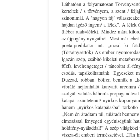
Láthatóan a folyamatosan Törvénysértő
kerteltek / s törvényem, a szent / felja
szinonimái. A ’nagyon fáj’ válaszreakc
hajdan igéző ingem/ a lélek”. A lélek 
(héber ruah=lélek). Mindez mára kifordu
az újpogány nyugatból. Most már lehet a
poéta-prédikátor int: „mosd ki föl
(Törvénysértők) Az ember nyomorodásáb
Igazán szép, csábító kikeleti metaforáv
fűzfa levélrengeteget / táncoltat ál-f
csodás, tapsikolhatnánk. Egyeseket m
Duzzad, robban, böffen bennük a „kor
vibráló nejlonhálót kanyarít arcomra
szolgál, valutás háborús propagandával g
kalapál szüntelenül/ nyirkos koponyám
hanem „nyirkos kalapálásba” torkolló 
„Nem én áradtam túl, túláradt bennem/ 
elmosással fenyegeti egyéniségünk hat
holdfény-nyáladdal!” A szép világközi 
vissza-élt emberi természetével. „Tán 