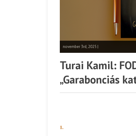
november 3rd, 2025 |
Turai Kamil: F
„Garabonciás kat
1.